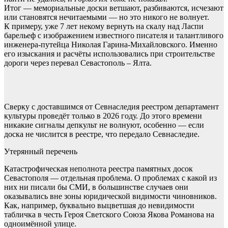
Итог — мемориальные доски ветшают, разбиваются, исчезают
или становятся нечитаемыми — но это никого не волнует.
К примеру, уже 7 лет некому вернуть на скалу над Ласпи
барельеф с изображением известного писателя и талантливого
инженера-путейца Николая Гарина-Михайловского. Именно
его изыскания и расчёты использовались при строительстве
дороги через перевал Севастополь – Ялта.
Сверку с доставшимся от Севнаследия реестром департамент
культуры проведёт только в 2026 году. До этого времени
никакие сигналы депкульт не волнуют, особенно — если
доска не числится в реестре, что передало Севнаследие.
Утерянный перечень
Катастрофическая неполнота реестра памятных досок
Севастополя — отдельная проблема. О проблемах с какой из
них ни писали бы СМИ, в большинстве случаев они
оказывались вне зоны юридической видимости чиновников.
Как, например, буквально выцветшая до невидимости
табличка в честь Героя Светского Союза Якова Романова на
одноимённой улице.