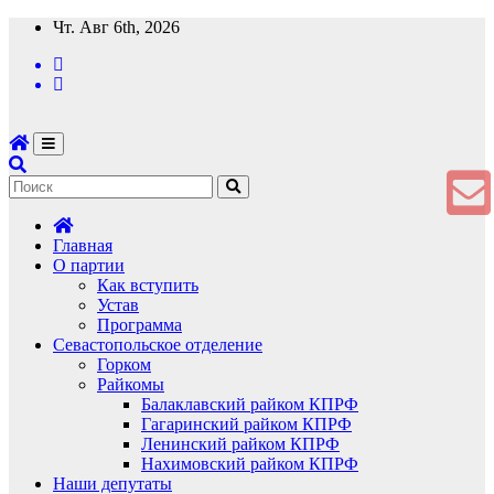
Перейти
Чт. Авг 6th, 2026
к
содержимому
Главная
О партии
Как вступить
Устав
Программа
Севастопольское отделение
Горком
Райкомы
Балаклавский райком КПРФ
Гагаринский райком КПРФ
Ленинский райком КПРФ
Нахимовский райком КПРФ
Наши депутаты