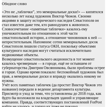
Обидное слово
«Это не „таблички”, это мемориальные доски!» — кипятился
несколько лет назад художник Виктор Чижов. Своими
акциями в защиту исторического наследия Севастополя он
стал известен даже тем, кто равнодушен к живописи.
Словосочетание «памятные таблички» казалось ему
уничижительным по отношению к этой части
севастопольской истории, а отношение чиновников к ней —
непростительным. Напомним: сотни мемориальных досок
Севастополя лишили статуса ОКН, поскольку объектами
культурного наследия могут считаться исключительно
недвижимые объекты.
Возмущение севастопольского акциониста в тот момент
казалось чрезмерным — в городе, ещё не остывшем от
губернаторства Дмитрия Овсянникова, были проблемы острее
и горше. Однако время показало: беспокойный художник был
прав, а мемориальные доски и вправду оказались никому не
нужны.
Учёт всех памятных табличек (да простит Виктор Чижов это
название) передали в ведение департамента культуры.
Присмотр и уход за теми, что установлены до 2018 года, как
будто бы возложили на владельцев зданий и управляющие
компании. Правда, соответствующих постановлений ForPost
найти не удалось, и горхоз их тоже не показал.