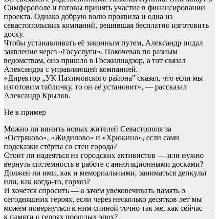
Симферополе и готовы принять участие в финансировании
проекта. Однако добрую волю проявила и одна из
севастопольских компаний, решившая бесплатно изготовить
доску.
Чтобы устанавливать её законным путем, Александр подал
заявление через «Госуслуги». Покочевав по разным
ведомствам, оно пришло в Госжилнадзор, а тот связал
Александра с управляющей компанией.
«Директор „УК Нахимовского района” сказал, что если мы
изготовим табличку, то он её установит», — рассказал
Александр Крылов.
Не в пример
Можно ли винить новых жителей Севастополя за
«Остряково», «Жидилово» и «Хрюкино», если сами
подсказки стёрты со стен города?
Стоит ли надеяться на городских активистов — или нужно
вернуть системность в работе с аннотационными досками?
Должен ли ими, как и мемориальными, заниматься депкульт
или, как когда-то, горхоз?
И хочется спросить — а зачем увековечивать память о
сегодняшних героях, если через несколько десятков лет мы
можем повернуться к ним спиной точно так же, как сейчас —
к памяти о героях прошлых эпох?