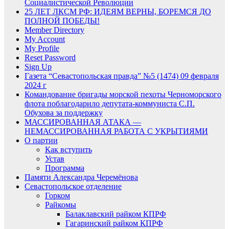
Социалистической Революции
25 ЛЕТ ЛКСМ РФ: ИДЕЯМ ВЕРНЫ, БОРЕМСЯ ДО
ПОЛНОЙ ПОБЕДЫ!
Member Directory
My Account
My Profile
Reset Password
Sign Up
Газета “Севастопольская правда” №5 (1474) 09 февраля
2024 г
Командование бригады морской пехоты Черноморского
флота поблагодарило депутата-коммуниста С.П.
Обухова за поддержку
МАССИРОВАННАЯ АТАКА —
НЕМАССИРОВАННАЯ РАБОТА С УКРЫТИЯМИ
О партии
Как вступить
Устав
Программа
Памяти Александра Черемёнова
Севастопольское отделение
Горком
Райкомы
Балаклавский райком КПРФ
Гагаринский райком КПРФ