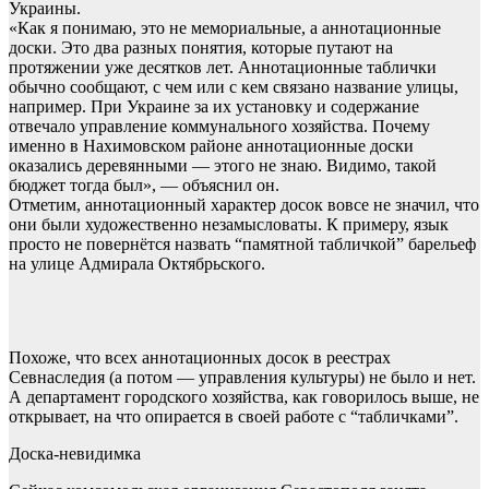
Украины.
«Как я понимаю, это не мемориальные, а аннотационные
доски. Это два разных понятия, которые путают на
протяжении уже десятков лет. Аннотационные таблички
обычно сообщают, с чем или с кем связано название улицы,
например. При Украине за их установку и содержание
отвечало управление коммунального хозяйства. Почему
именно в Нахимовском районе аннотационные доски
оказались деревянными — этого не знаю. Видимо, такой
бюджет тогда был», — объяснил он.
Отметим, аннотационный характер досок вовсе не значил, что
они были художественно незамысловаты. К примеру, язык
просто не повернётся назвать “памятной табличкой” барельеф
на улице Адмирала Октябрьского.
Похоже, что всех аннотационных досок в реестрах
Севнаследия (а потом — управления культуры) не было и нет.
А департамент городского хозяйства, как говорилось выше, не
открывает, на что опирается в своей работе с “табличками”.
Доска-невидимка