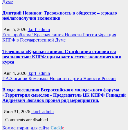
Думе
Дмитрий Новиков: Тревожность в обществе – зеркало
неблагополучия экономики
Авг 5, 2026
kprf_admin
Есть проблема!
Красная линия
Новости России
Фракция
КПРФ в Государственной Думе
Телеканал «Красная линия». Стагфляция становится
реальностью: КПРФ призывает к смене экономического
курса
Авг 4, 2026
kprf_admin
Г.А.Зюганов
Комсомол
Новости партии
Новости России
В ходе посещения Всероссийского молодежного форума
«Территория смыслов» Председатель ЦК КПРФ Геннадий
Андреевич Зюганов провел ряд мероприятий.
Июл 31, 2026
kprf_admin
Comments are disabled
Комментарии для сайта
Cackl
e