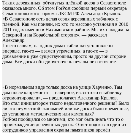
Таких деревянных, обтянутых плёнкой досок в Севастополе
оказалось много. Об этом ForPost сообщил первый секретарь
Севастопольского горкома ЛКСМ РФ Александр Крылов.
«В Севастополе есть целая серия деревянных табличек с
плёнкой. Как мы поняли, их кто-то массово установил в 2010-
2011 годах именно в Нахимовском районе. Мы их находим на
Северной и на Корабельной стороне», — рассказал
Александр.
По его словам, на одних домах таблички установлены
впервые, где-то — взамен утраченных, а где-то — в
добавление к уже существующим, просто на другой стороне
дома. Все доски объединяет очень печальное состояние.
«В нормальном виде только доска на улице Харченко. Там
дом после капремонта — наверное, из-за этого и табличку
отремонтировали», — предполагает Александр Крылов.
Кто стал инициатором такого недолговечного решения? Было
ли это неуместной экономией или же доски были временные,
до установки металлических или каменных?
ForPost пообщался со многими, кто мог быть знать что-то о
происхождении деревянных досок. Ответ подсказал один из
сотрудников управления охраны памятников времён