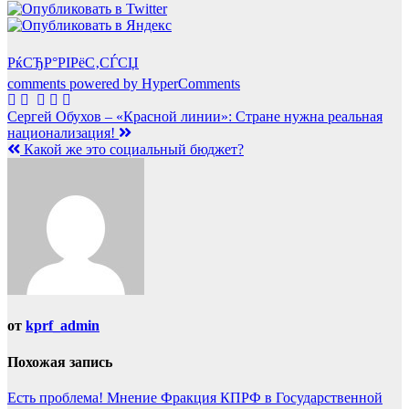
РќСЂР°РІРёС‚СЃСЏ
comments powered by HyperComments
Навигация
Сергей Обухов – «Красной линии»: Стране нужна реальная
национализация!
по
Какой же это социальный бюджет?
записям
от
kprf_admin
Похожая запись
Есть проблема!
Мнение
Фракция КПРФ в Государственной