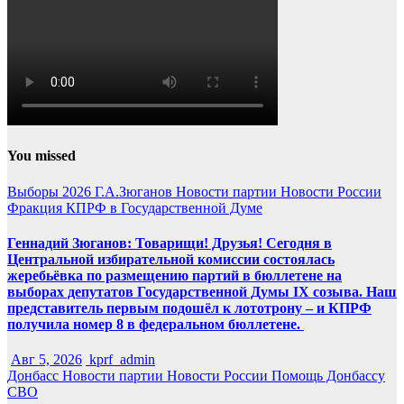
You missed
Выборы 2026
Г.А.Зюганов
Новости партии
Новости России
Фракция КПРФ в Государственной Думе
Геннадий Зюганов: Товарищи! Друзья! Сегодня в
Центральной избирательной комиссии состоялась
жеребьёвка по размещению партий в бюллетене на
выборах депутатов Государственной Думы IX созыва. Наш
представитель первым подошёл к лототрону – и КПРФ
получила номер 8 в федеральном бюллетене.
Авг 5, 2026
kprf_admin
Донбасс
Новости партии
Новости России
Помощь Донбассу
СВО