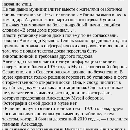
название улиц.
Не так давно муниципалитет вместе с жителями озаботился
обновлением доски. Текст изменили с «Улица названа в честь
командира Алуштинского партизанского отряда Лунина
Николая Акимовича» на более подробный, начинающийся
словами «В этом доме проживал…».
Власти установку новой доски почему-то не согласовали,
говорит Александр Крылов. Теперь можно предположить, что
причина не только в орфографических шероховатостях, но и в
том, что с новым текстом доска перестала быть
аннотационной и требовала другого подхода.
Александр пытался найти точную информацию о виде и
содержании таблички 1970 года в Музее героической обороны
Севастополя и в Севастопольском архиве, но безуспешно. В
музее хранится только решение горсовета об установке и фото
с торжественного открытия доски. Она, к слову, числится в
музейных документах как аннотационная. Однако это никак
не умаляет ее значимости, что видно и по фотографии,
которую предоставил Александру Музей обороны.
Фотографии самой доски в музее нет.
«Если не получится найти точный текст 1970-го года, будем
восстанавливать нормальную каменную табличку с тем
текстом, который был на деревянной 2010 года», — поделился
планами Александр.
Он связался с родственниками Николая Лунина. Они живут в