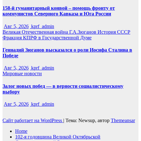
158-й гуманитарный конвой – помощь фронту от
коммунистов Северного Кавказа и Юга России
Авг 5, 2026
kprf_admin
Великая Отечественная война
Г.А.Зюганов
История СССР
Фракция КПРФ в Государственной Думе
Геннадий Зюганов высказался о роли Иосифа Сталина в
Победе
Авг 5, 2026
kprf_admin
Мировые новости
Залог новых побед — в верности социалистическому
выбору
Авг 5, 2026
kprf_admin
Сайт работает на WordPress
|
Тема: Newsup, автор
Themeansar
Home
102-я годовщина Великой Октябрьской