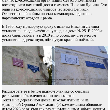
Сейчас комсомольская организация Севастополя занята
воссозданием памятной доски с именем Николая Лунина. Это
один из комсомольских лидеров, во время Великой
Отечественной войны он стал командиром одного из
партизанских отрядов Крыма.
В 1970 году мраморную доску с именем Николая Лунина
установили на одноимённой улице, на доме № 25. В 2000-х
доска была разбита, а в 2010-м по соседству с её местом
установили деревянную, обтянутую красной плёнкой.
Рассмотреть её в белом прямоугольнике со следами
рекламного объявления давно невозможно.
Текст и на деревянной доске Николая Лунина, и на
мраморной Ориона Алексакиса (её комсомольцы обновили
летом 2023 года) был как раз аннотационным, объясняющим