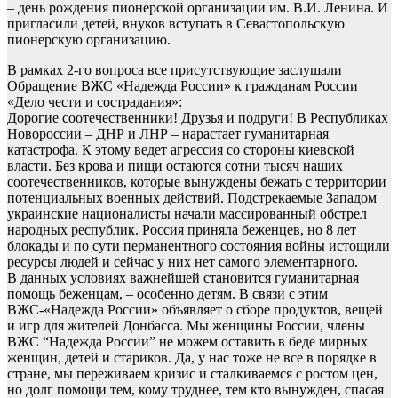
– день рождения пионерской организации им. В.И. Ленина. И
пригласили детей, внуков вступать в Севастопольскую
пионерскую организацию.
В рамках 2-го вопроса все присутствующие заслушали
Обращение ВЖС «Надежда России» к гражданам России
«Дело чести и сострадания»:
Дорогие соотечественники! Друзья и подруги! В Республиках
Новороссии – ДНР и ЛНР – нарастает гуманитарная
катастрофа. К этому ведет агрессия со стороны киевской
власти. Без крова и пищи остаются сотни тысяч наших
соотечественников, которые вынуждены бежать с территории
потенциальных военных действий. Подстрекаемые Западом
украинские националисты начали массированный обстрел
народных республик. Россия приняла беженцев, но 8 лет
блокады и по сути перманентного состояния войны истощили
ресурсы людей и сейчас у них нет самого элементарного.
В данных условиях важнейшей становится гуманитарная
помощь беженцам, – особенно детям. В связи с этим
ВЖС-«Надежда России» объявляет о сборе продуктов, вещей
и игр для жителей Донбасса. Мы женщины России, члены
ВЖС “Надежда России” не можем оставить в беде мирных
женщин, детей и стариков. Да, у нас тоже не все в порядке в
стране, мы переживаем кризис и сталкиваемся с ростом цен,
но долг помощи тем, кому труднее, тем кто вынужден, спасая