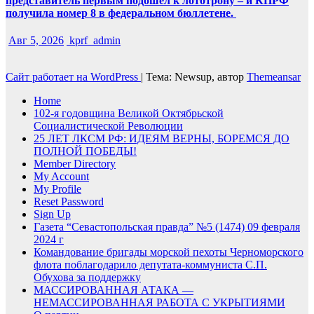
представитель первым подошёл к лототрону – и КПРФ
получила номер 8 в федеральном бюллетене.
Авг 5, 2026
kprf_admin
Сайт работает на WordPress
|
Тема: Newsup, автор
Themeansar
Home
102-я годовщина Великой Октябрьской
Социалистической Революции
25 ЛЕТ ЛКСМ РФ: ИДЕЯМ ВЕРНЫ, БОРЕМСЯ ДО
ПОЛНОЙ ПОБЕДЫ!
Member Directory
My Account
My Profile
Reset Password
Sign Up
Газета “Севастопольская правда” №5 (1474) 09 февраля
2024 г
Командование бригады морской пехоты Черноморского
флота поблагодарило депутата-коммуниста С.П.
Обухова за поддержку
МАССИРОВАННАЯ АТАКА —
НЕМАССИРОВАННАЯ РАБОТА С УКРЫТИЯМИ