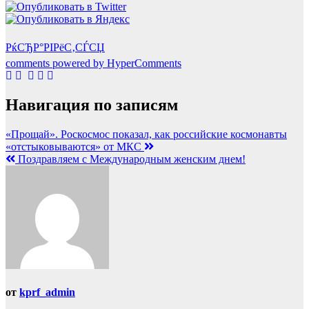
РќСЂР°РІРёС‚СЃСЏ
comments powered by HyperComments
Навигация по записям
«Прощай». Роскосмос показал, как российские космонавты
«отстыковываются» от МКС
Поздравляем с Международным женским днем!
от
kprf_admin