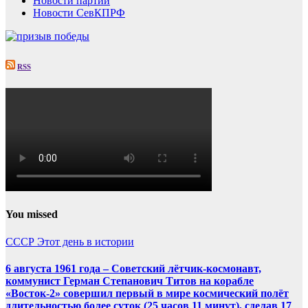
Новости партии
Новости СевКПРФ
RSS
You missed
СССР
Этот день в истории
6 августа 1961 года – Советский лётчик-космонавт,
коммунист Герман Степанович Титов на корабле
«Восток-2» совершил первый в мире космический полёт
длительностью более суток (25 часов 11 минут), сделав 17