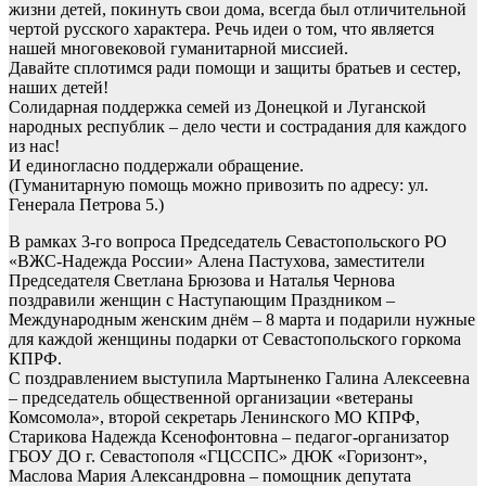
жизни детей, покинуть свои дома, всегда был отличительной
чертой русского характера. Речь идеи о том, что является
нашей многовековой гуманитарной миссией.
Давайте сплотимся ради помощи и защиты братьев и сестер,
наших детей!
Солидарная поддержка семей из Донецкой и Луганской
народных республик – дело чести и сострадания для каждого
из нас!
И единогласно поддержали обращение.
(Гуманитарную помощь можно привозить по адресу: ул.
Генерала Петрова 5.)
В рамках 3-го вопроса Председатель Севастопольского РО
«ВЖС-Надежда России» Алена Пастухова, заместители
Председателя Светлана Брюзова и Наталья Чернова
поздравили женщин с Наступающим Праздником –
Международным женским днём – 8 марта и подарили нужные
для каждой женщины подарки от Севастопольского горкома
КПРФ.
С поздравлением выступила Мартыненко Галина Алексеевна
– председатель общественной организации «ветераны
Комсомола», второй секретарь Ленинского МО КПРФ,
Старикова Надежда Ксенофонтовна – педагог-организатор
ГБОУ ДО г. Севастополя «ГЦССПС» ДЮК «Горизонт»,
Маслова Мария Александровна – помощник депутата