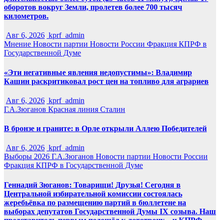
оборотов вокруг Земли, пролетев более 700 тысяч
километров.
Авг 6, 2026
kprf_admin
Мнение
Новости партии
Новости России
Фракция КПРФ в
Государственной Думе
«Эти негативные явления недопустимы»: Владимир
Кашин раскритиковал рост цен на топливо для аграриев
Авг 6, 2026
kprf_admin
Г.А.Зюганов
Красная линия
Сталин
В бронзе и граните: в Орле открыли Аллею Победителей
Авг 6, 2026
kprf_admin
Выборы 2026
Г.А.Зюганов
Новости партии
Новости России
Фракция КПРФ в Государственной Думе
Геннадий Зюганов: Товарищи! Друзья! Сегодня в
Центральной избирательной комиссии состоялась
жеребьёвка по размещению партий в бюллетене на
выборах депутатов Государственной Думы IX созыва. Наш