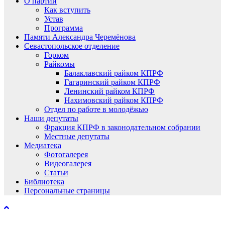
О партии
Как вступить
Устав
Программа
Памяти Александра Черемёнова
Севастопольское отделение
Горком
Райкомы
Балаклавский райком КПРФ
Гагаринский райком КПРФ
Ленинский райком КПРФ
Нахимовский райком КПРФ
Отдел по работе в молодёжью
Наши депутаты
Фракция КПРФ в законодательном собрании
Местные депутаты
Медиатека
Фотогалерея
Видеогалерея
Статьи
Библиотека
Персональные страницы