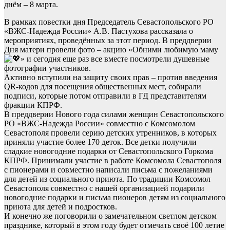
днём – 8 марта.
В рамках повестки дня Председатель Севастопольского РО
«ВЖС-Надежда России» А.В. Пастухова рассказала о
мероприятиях, проведённых за этот период. В преддверии
Дня матери провели фото – акцию «Обними любимую маму
» и сегодня еще раз все вместе посмотрели душевные
фотографии участников.
Активно вступили на защиту своих прав – против введения
QR-кодов для посещения общественных мест, собирали
подписи, которые потом отправили в ГД представителям
фракции КПРФ.
В преддверии Нового года силами женщин Севастопольского
РО «ВЖС-Надежда России» совместно с Комсомолом
Севастополя провели серию детских утренников, в которых
приняли участие более 170 деток. Все детки получили
сладкие новогодние подарки от Севастопольского Горкома
КПРФ. Принимали участие в работе Комсомола Севастополя
с пионерами и совместно написали письма с пожеланиями
для детей из социального приюта. По традиции Комсомол
Севастополя совместно с нашей организацией подарили
новогодние подарки и письма пионеров детям из социального
приюта для детей и подростков.
И конечно же поговорили о замечательном светлом детском
празднике, который в этом году будет отмечать своё 100 летие