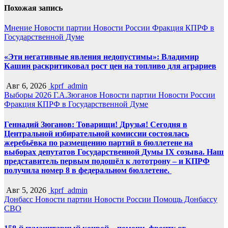
Похожая запись
Мнение
Новости партии
Новости России
Фракция КПРФ в
Государственной Думе
«Эти негативные явления недопустимы»: Владимир
Кашин раскритиковал рост цен на топливо для аграриев
Авг 6, 2026
kprf_admin
Выборы 2026
Г.А.Зюганов
Новости партии
Новости России
Фракция КПРФ в Государственной Думе
Геннадий Зюганов: Товарищи! Друзья! Сегодня в
Центральной избирательной комиссии состоялась
жеребьёвка по размещению партий в бюллетене на
выборах депутатов Государственной Думы IX созыва. Наш
представитель первым подошёл к лототрону – и КПРФ
получила номер 8 в федеральном бюллетене.
Авг 5, 2026
kprf_admin
Донбасс
Новости партии
Новости России
Помощь Донбассу
СВО