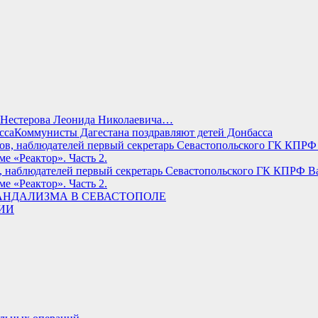
ло Нестерова Леонида Николаевича…
Коммунисты Дагестана поздравляют детей Донбасса
 наблюдателей первый секретарь Севастопольского ГК КПРФ Ва
е «Реактор». Часть 2.
АНДАЛИЗМА В СЕВАСТОПОЛЕ
РИИ