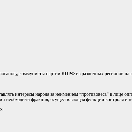
 Зюганову, коммунисты партии КПРФ из различных регионов на
авлять интересы народа за неимением “противовеса” в лице опп
ании необходима фракция, осуществляющая функции контроля и 
Ф!