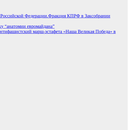
Фракция КПРФ в Заксобрании
ку “анатомии евромайдана”
тифашистский марш-эстафета «Наша Великая Победа» в