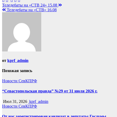
Навигация
Теледебаты на «СТВ 24» 15.08
Теледебаты на «СТВ» 16.08
по
записям
от
kprf_admin
Похожая запись
Новости СевКПРФ
“Севастопольская правда” №29 от 31 июля 2026 г.
Июл 31, 2026
kprf_admin
Новости СевКПРФ
От нас зарегистрирован кандидат в депутаты Госдумы