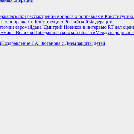
альных операций
И
са о поправках в Конституцию Российской Федерации.
Дмитрий Новиков в интервью RT дал оцен
Международный ан
Поздравление Г.А. Зюганова с Днем защиты детей