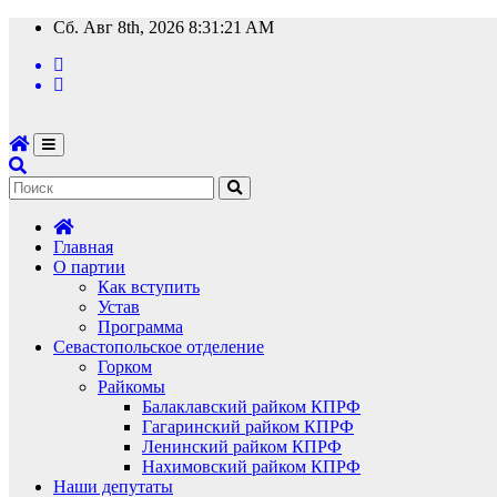
Перейти
Сб. Авг 8th, 2026
8:31:21 AM
к
содержимому
Главная
О партии
Как вступить
Устав
Программа
Севастопольское отделение
Горком
Райкомы
Балаклавский райком КПРФ
Гагаринский райком КПРФ
Ленинский райком КПРФ
Нахимовский райком КПРФ
Наши депутаты