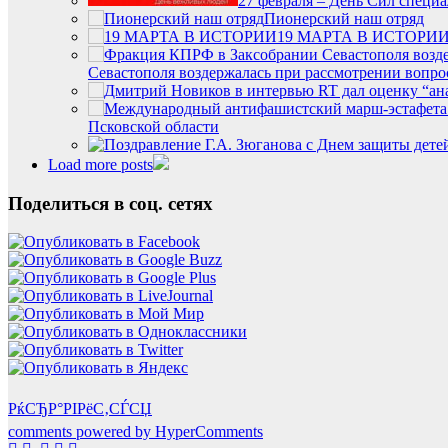
27 февраля – День Сил специ
Пионерский наш отряд
19 МАРТА В ИСТОРИ
Севастополя воздержалась при рассмотрении вопро
Псковской области
Load more posts
Поделиться в соц. сетях
РќСЂР°РІРёС‚СЃСЏ
comments powered by HyperComments