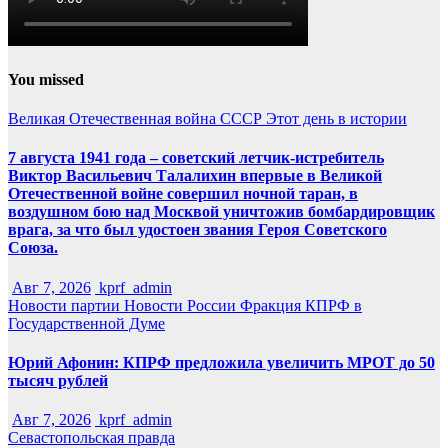
You missed
Великая Отечественная война
СССР
Этот день в истории
7 августа 1941 года – советский летчик-истребитель
Виктор Васильевич Талалихин впервые в Великой
Отечественной войне совершил ночной таран, в
воздушном бою над Москвой уничтожив бомбардировщик
врага, за что был удостоен звания Героя Советского
Союза.
Авг 7, 2026
kprf_admin
Новости партии
Новости России
Фракция КПРФ в
Государственной Думе
Юрий Афонин: КПРФ предложила увеличить МРОТ до 50
тысяч рублей
Авг 7, 2026
kprf_admin
Севастопольская правда