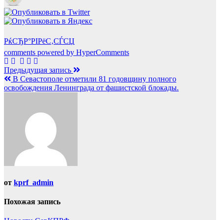
РќСЂР°РІРёС‚СЃСЏ
comments powered by HyperComments
Навигация
Предыдущая запись
В Севастополе отметили 81 годовщину полного
по
освобождения Ленинграда от фашистской блокады.
записям
от
kprf_admin
Похожая запись