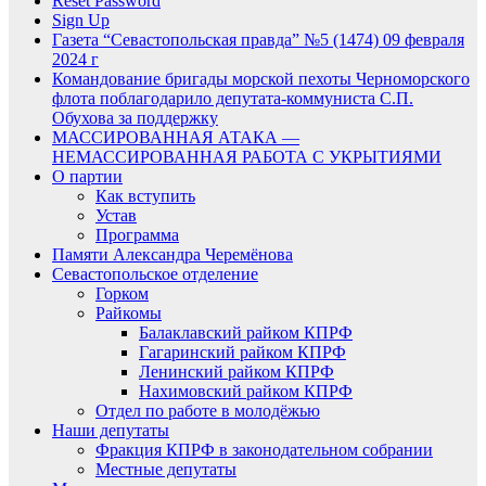
Reset Password
Sign Up
Газета “Севастопольская правда” №5 (1474) 09 февраля
2024 г
Командование бригады морской пехоты Черноморского
флота поблагодарило депутата-коммуниста С.П.
Обухова за поддержку
МАССИРОВАННАЯ АТАКА —
НЕМАССИРОВАННАЯ РАБОТА С УКРЫТИЯМИ
О партии
Как вступить
Устав
Программа
Памяти Александра Черемёнова
Севастопольское отделение
Горком
Райкомы
Балаклавский райком КПРФ
Гагаринский райком КПРФ
Ленинский райком КПРФ
Нахимовский райком КПРФ
Отдел по работе в молодёжью
Наши депутаты
Фракция КПРФ в законодательном собрании
Местные депутаты