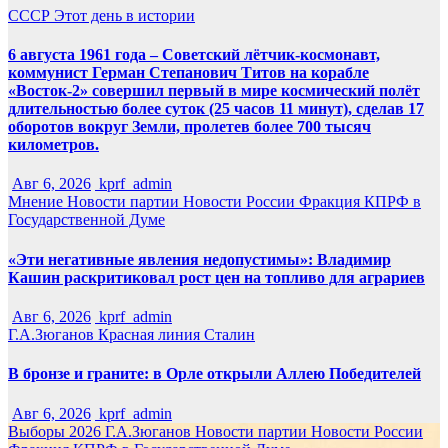
СССР
Этот день в истории
6 августа 1961 года – Советский лётчик-космонавт,
коммунист Герман Степанович Титов на корабле
«Восток-2» совершил первый в мире космический полёт
длительностью более суток (25 часов 11 минут), сделав 17
оборотов вокруг Земли, пролетев более 700 тысяч
километров.
Авг 6, 2026
kprf_admin
Мнение
Новости партии
Новости России
Фракция КПРФ в
Государственной Думе
«Эти негативные явления недопустимы»: Владимир
Кашин раскритиковал рост цен на топливо для аграриев
Авг 6, 2026
kprf_admin
Г.А.Зюганов
Красная линия
Сталин
В бронзе и граните: в Орле открыли Аллею Победителей
Авг 6, 2026
kprf_admin
Выборы 2026
Г.А.Зюганов
Новости партии
Новости России