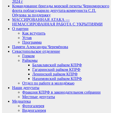
2024 г
Командование бригады морской пехоты Черноморского
флота поблагодарило депутата-коммуниста С.П.
Обухова за поддержку
МАССИРОВАННАЯ АТАКА —
НЕМАССИРОВАННАЯ РАБОТА С УКРЫТИЯМИ
О партии
Как вступить
Устав
Программа
Памяти Александра Черемёнова
Севастопольское отделение
Горком
Райкомы
Балаклавский райком КПРФ
Гагаринский райком КПРФ
Ленинский райком КПРФ
Нахимовский райком КПРФ
Отдел по работе в молодёжью
Наши депутаты
Фракция КПРФ в законодательном собрании
Местные депутаты
Медиатека
Фотогалерея
Видеогалерея