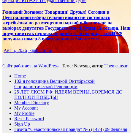
Фракция КПРФ в Государственной Думе
Геннадий Зюганов: Товарищи! Друзья! Сегодня в
Центральной избирательной комиссии состоялась
жеребьёвка по размещению партий в бюллетене на
выборах депутатов Государственной Думы IX созыва. Наш
представитель первым подошёл к лототрону – и КПРФ
получила номер 8 в федеральном бюллетене.
Авг 5, 2026
kprf_admin
Сайт работает на WordPress
|
Тема: Newsup, автор
Themeansar
Home
102-я годовщина Великой Октябрьской
Социалистической Революции
25 ЛЕТ ЛКСМ РФ: ИДЕЯМ ВЕРНЫ, БОРЕМСЯ ДО
ПОЛНОЙ ПОБЕДЫ!
Member Directory
My Account
My Profile
Reset Password
Sign Up
Газета “Севастопольская правда” №5 (1474) 09 февраля