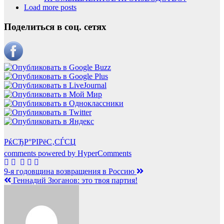
Load more posts
Поделиться в соц. сетях
РќСЂР°РІРёС‚СЃСЏ
comments powered by HyperComments
Навигация
9-я годовщина возвращения в Россию
Геннадий Зюганов: это твоя партия!
по
записям