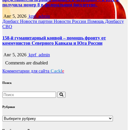
получила номер 8 в федеральном бюллетене.
Авг 5, 2026
kprf_admin
Донбасс
Новости партии
Новости России
Помощь Донбассу
СВО
158-й гуманитарный конвой – помощь фронту от
коммунистов Северного Кавказа и Юга России
Авг 5, 2026
kprf_admin
Comments are disabled
Комментарии для сайта
Cackl
e
Поиск
Рубрики
Рубрики