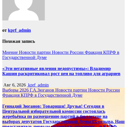
от
kprf_admin
Похожая запись
Мнение
Новости партии
Новости России
Фракция КПРФ в
Государственной Думе
«Эти негативные явления недопустимы»: Владимир
Кашин раскритиковал рост цен на топливо для аграриев
Авг 6, 2026
kprf_admin
Выборы 2026
Г.А.Зюганов
Новости партии
Новости России
Фракция КПРФ в Государственной Думе
Геннадий Зюганов: Товарищи! Друзья! Сегодня в
Центральной избирательной комиссии состоялась
жеребьёвка по размещению партий в бюллетене на
выборах депутатов Государственной Думы IX созыва. Наш
представитель первым подошёл к лототрону – и КПРФ