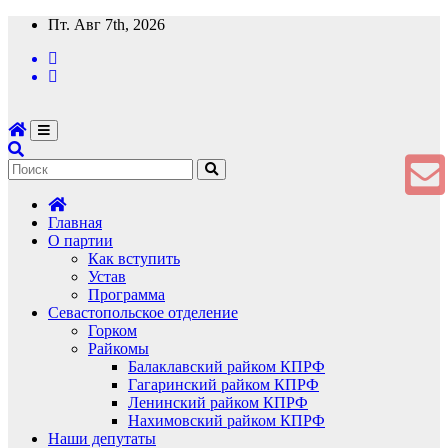
Перейти
Пт. Авг 7th, 2026
к
содержимому
Главная
О партии
Как вступить
Устав
Программа
Севастопольское отделение
Горком
Райкомы
Балаклавский райком КПРФ
Гагаринский райком КПРФ
Ленинский райком КПРФ
Нахимовский райком КПРФ
Наши депутаты