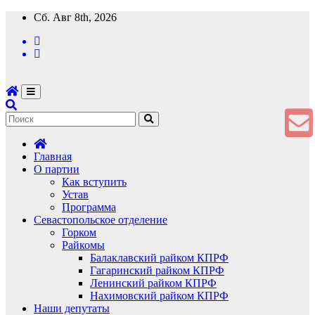
Перейти
Сб. Авг 8th, 2026
к
содержимому
Главная
О партии
Как вступить
Устав
Программа
Севастопольское отделение
Горком
Райкомы
Балаклавский райком КПРФ
Гагаринский райком КПРФ
Ленинский райком КПРФ
Нахимовский райком КПРФ
Наши депутаты