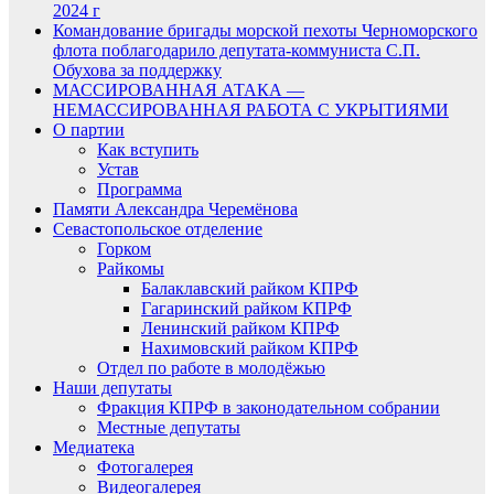
2024 г
Командование бригады морской пехоты Черноморского
флота поблагодарило депутата-коммуниста С.П.
Обухова за поддержку
МАССИРОВАННАЯ АТАКА —
НЕМАССИРОВАННАЯ РАБОТА С УКРЫТИЯМИ
О партии
Как вступить
Устав
Программа
Памяти Александра Черемёнова
Севастопольское отделение
Горком
Райкомы
Балаклавский райком КПРФ
Гагаринский райком КПРФ
Ленинский райком КПРФ
Нахимовский райком КПРФ
Отдел по работе в молодёжью
Наши депутаты
Фракция КПРФ в законодательном собрании
Местные депутаты
Медиатека
Фотогалерея
Видеогалерея