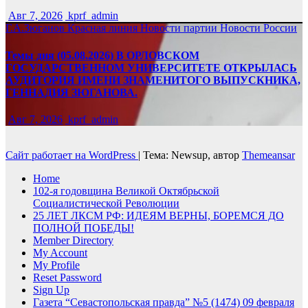
Авг 7, 2026
kprf_admin
Г.А.Зюганов
Красная линия
Новости партии
Новости России
Темы дня (05.08.2026) В ОРЛОВСКОМ
ГОСУДАРСТВЕННОМ УНИВЕРСИТЕТЕ ОТКРЫЛАСЬ
АУДИТОРИЯ ИМЕНИ ЗНАМЕНИТОГО ВЫПУСКНИКА,
ГЕННАДИЯ ЗЮГАНОВА.
Авг 7, 2026
kprf_admin
Сайт работает на WordPress
|
Тема: Newsup, автор
Themeansar
Home
102-я годовщина Великой Октябрьской
Социалистической Революции
25 ЛЕТ ЛКСМ РФ: ИДЕЯМ ВЕРНЫ, БОРЕМСЯ ДО
ПОЛНОЙ ПОБЕДЫ!
Member Directory
My Account
My Profile
Reset Password
Sign Up
Газета “Севастопольская правда” №5 (1474) 09 февраля