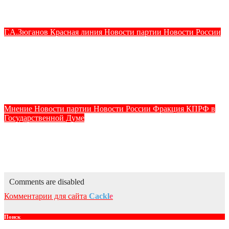
тысяч рублей
Авг 7, 2026
kprf_admin
Г.А.Зюганов
Красная линия
Новости партии
Новости России
Темы дня (05.08.2026) В ОРЛОВСКОМ
ГОСУДАРСТВЕННОМ УНИВЕРСИТЕТЕ ОТКРЫЛАСЬ
АУДИТОРИЯ ИМЕНИ ЗНАМЕНИТОГО ВЫПУСКНИКА,
ГЕННАДИЯ ЗЮГАНОВА.
Авг 7, 2026
kprf_admin
Мнение
Новости партии
Новости России
Фракция КПРФ в
Государственной Думе
«Эти негативные явления недопустимы»: Владимир
Кашин раскритиковал рост цен на топливо для аграриев
Авг 6, 2026
kprf_admin
Comments are disabled
Комментарии для сайта
Cackl
e
Поиск