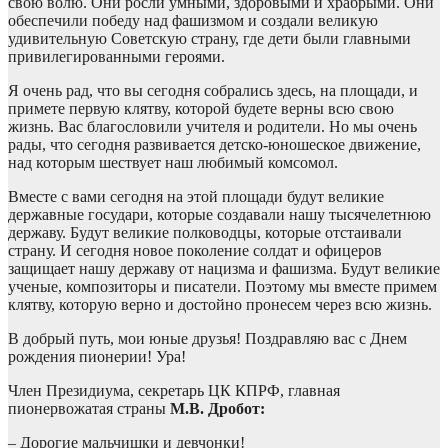
свою волю. Они росли умными, здоровыми и храбрыми. Они
обеспечили победу над фашизмом и создали великую
удивительную Советскую страну, где дети были главными
привилегированными героями.
Я очень рад, что вы сегодня собрались здесь, на площади, и
примете первую клятву, которой будете верны всю свою
жизнь. Вас благословили учителя и родители. Но мы очень
рады, что сегодня развивается детско-юношеское движение,
над которым шествует наш любимый комсомол.
Вместе с вами сегодня на этой площади будут великие
державные государи, которые создавали нашу тысячелетнюю
державу. Будут великие полководцы, которые отстаивали
страну. И сегодня новое поколение солдат и офицеров
защищает нашу державу от нацизма и фашизма. Будут великие
ученые, композиторы и писатели. Поэтому мы вместе примем
клятву, которую верно и достойно пронесем через всю жизнь.
В добрый путь, мои юные друзья! Поздравляю вас с Днем
рождения пионерии! Ура!
Член Президиума, секретарь ЦК КПРФ, главная
пионервожатая страны
М.В. Дробот:
– Дорогие мальчишки и девчонки!