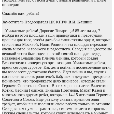
Поздравляем вас от всей души с вашим решением и с Днем
пионерии!
Спасибо вам, ребята!
Заместитель Председателя ЦК КПРФ
В.И. Кашин:
– Уважаемые ребята! Дорогие Товарищи! 85 лет назад, 7
ноября на этой площади ваши прадедушки и прабабушки
прошли для того, чтобы дать бой фашистским ордам, которые
стояли под Москвой. Наша Родина и эта площадь пережили
очень многое, и горького и радостного. Сегодня вы удостоены
великой чести быть здесь на этой святой площади перед
мавзолеем Владимира Ильича Ленина, который создал
Всесоюзную пионерскую организацию. Уважаемые ребята,
время сегодня суровое. Как дети войны и послевоенные дети,
вы взрослеете достаточно быстро. Идет война и вы, слушая
наставления своих родителей, бабушек и дедушек, прекрасно
понимаете, что продолжаете дело пионеров, которые стали
Героями Советского Союза. Вы их хорошо знаете: Валентин
Котик, Леонид Голиков, Зинаида Портнова, Марат Казей и
много-много других ребят, которые в 14-15 лет стали Героями
Советского Союза. Еще раз хочу сказать: время сегодня
требует, чтобы вы выполнили свою работу только на отлично.
Сегодня нам нужны грамотные, системные дети и взрослые.
Нужны специалисты, которые будут использовать в мирных