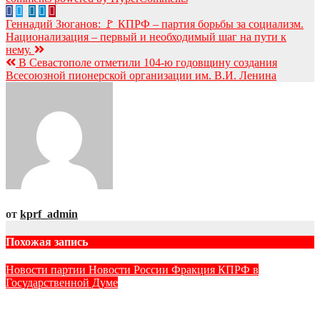
Навигация
Геннадий Зюганов: 🚩 КПРФ – партия борьбы за социализм.
Национализация – первый и необходимый шаг на пути к
по
нему.
записям
В Севастополе отметили 104-ю годовщину создания
Всесоюзной пионерской организации им. В.И. Ленина
от
kprf_admin
Похожая запись
Новости партии
Новости России
Фракция КПРФ в
Государственной Думе
Юрий Афонин: КПРФ предложила увеличить МРОТ до 50