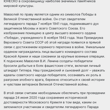
ЮНЕСКО в сокровищницу наиболее значимых памятников
мировой культуры.
Мавзолей по праву является одним из символов Победы в
Великой Отечественной войне. Он стал свидетелем
легендарного парада 7 ноября 1941 года, поднимавшего дух
защитников Москвы и всего Советского Союза. Его
изображение помещено в центр высшего военного ордена
«Победа», учрежденного 8 ноября 1943 года. Указ Президиума
Верховного Совета СССР об этой награде появился в прямой
связи с достижением коренного перелома в войне. Уникальным
орденом награждались лица высшего командного состава
Красной Армии и наши союзники за крупные военные операции.
К подножию Мавзолея В.И. Ленина солдаты-победители
бросили добытые в боях фашистские стяги, включая личный
штандарт Гитлера. Наш гражданский и сыновний долг – уважать
идеалы советского народа-победителя, осознавать их роль в
разгроме злобного врага, бережно относиться к своей истории
и чувствам ветеранов Великой Отечественной войны.
В этой связи считаем необходимым обеспечить при проведении
парада 24 июня 2020 года сохранение исторической
достоверности Московского Кремля в том виде, каким он
запомнился участникам и свидетелям легендарного Парада