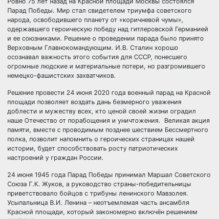
Ровно 75 лет назад на Красной площади Москвы состоялся
Парад Победы. Мир стал свидетелем триумфа советского
народа, освободившего планету от «коричневой чумы»,
одержавшего героическую победу над гитлеровской Германией
и ее союзниками. Решение о проведении парада было принято
Верховным Главнокомандующим. И.В. Сталин хорошо
осознавал важность этого события для СССР, понесшего
огромные людские и материальные потери, но разгромившего
немецко-фашистских захватчиков.
Решение провести 24 июня 2020 года военный парад на Красной
площади позволяет воздать дань безмерного уважения
доблести и мужеству всех, кто ценой своей жизни оградил
наше Отечество от порабощения и уничтожения. Великая акция
памяти, вместе с проводимым позднее шествием Бессмертного
полка, позволит напомнить о героических страницах нашей
истории, будет способствовать росту патриотических
настроений у граждан России.
24 июня 1945 года Парад Победы принимал Маршал Советского
Союза Г.К. Жуков, а руководство страны-победительницы
приветствовало бойцов с трибуны ленинского Мавзолея.
Усыпальница В.И. Ленина – неотъемлемая часть ансамбля
Красной площади, который закономерно включён решением