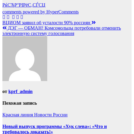
РќСЂР°РІРёС‚СЃСЏ
comments powered by HyperComments
Навигация
ВЦИОМ заявил об усталости 90% россиян
ДЭГ — ОБМАН! Комсомольцы потребовали отменить
по
электронную систему голосования
записям
от
kprf_admin
Похожая запись
Красная линия
Новости России
Новый выпуск программы «Хук слева»: «Что и
требовалось доказать!»