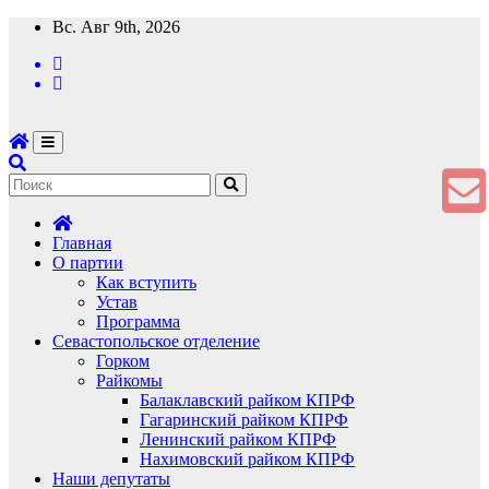
Перейти
Вс. Авг 9th, 2026
к
содержимому
Главная
О партии
Как вступить
Устав
Программа
Севастопольское отделение
Горком
Райкомы
Балаклавский райком КПРФ
Гагаринский райком КПРФ
Ленинский райком КПРФ
Нахимовский райком КПРФ
Наши депутаты