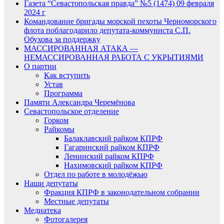
Газета “Севастопольская правда” №5 (1474) 09 февраля
2024 г
Командование бригады морской пехоты Черноморского
флота поблагодарило депутата-коммуниста С.П.
Обухова за поддержку
МАССИРОВАННАЯ АТАКА —
НЕМАССИРОВАННАЯ РАБОТА С УКРЫТИЯМИ
О партии
Как вступить
Устав
Программа
Памяти Александра Черемёнова
Севастопольское отделение
Горком
Райкомы
Балаклавский райком КПРФ
Гагаринский райком КПРФ
Ленинский райком КПРФ
Нахимовский райком КПРФ
Отдел по работе в молодёжью
Наши депутаты
Фракция КПРФ в законодательном собрании
Местные депутаты
Медиатека
Фотогалерея