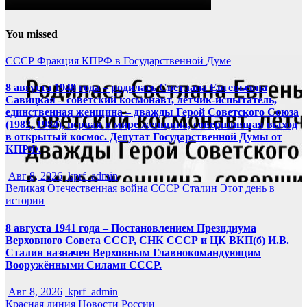
You missed
СССР
Фракция КПРФ в Государственной Думе
8 августа 1948 года – родилась Светлана Евгеньевна
Савицкая – советский космонавт, лётчик-испытатель,
единственная женщина – дважды Герой Советского Союза
(1982, 1984), первая в мире женщина, совершившая выход
в открытый космос. Депутат Государственной Думы от
КПРФ.
Авг 8, 2026
kprf_admin
Великая Отечественная война
СССР
Сталин
Этот день в
истории
8 августа 1941 года – Постановлением Президиума
Верховного Совета СССР, СНК СССР и ЦК ВКП(б) И.В.
Сталин назначен Верховным Главнокомандующим
Вооружёнными Силами СССР.
Авг 8, 2026
kprf_admin
Красная линия
Новости России