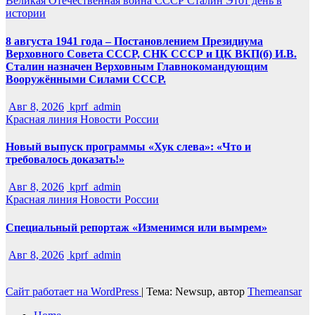
Великая Отечественная война
СССР
Сталин
Этот день в
истории
8 августа 1941 года – Постановлением Президиума
Верховного Совета СССР, СНК СССР и ЦК ВКП(б) И.В.
Сталин назначен Верховным Главнокомандующим
Вооружёнными Силами СССР.
Авг 8, 2026
kprf_admin
Красная линия
Новости России
Новый выпуск программы «Хук слева»: «Что и
требовалось доказать!»
Авг 8, 2026
kprf_admin
Красная линия
Новости России
Специальный репортаж «Изменимся или вымрем»
Авг 8, 2026
kprf_admin
Сайт работает на WordPress
|
Тема: Newsup, автор
Themeansar