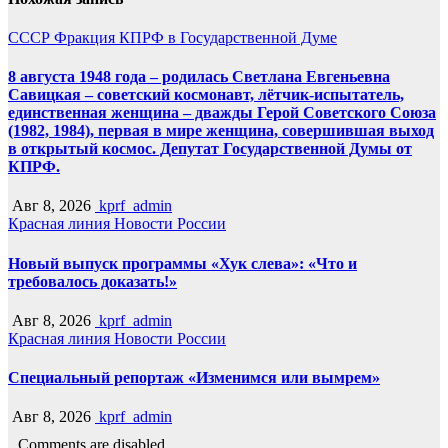
СССР
Фракция КПРФ в Государственной Думе
8 августа 1948 года – родилась Светлана Евгеньевна
Савицкая – советский космонавт, лётчик-испытатель,
единственная женщина – дважды Герой Советского Союза
(1982, 1984), первая в мире женщина, совершившая выход
в открытый космос. Депутат Государственной Думы от
КПРФ.
Авг 8, 2026
kprf_admin
Красная линия
Новости России
Новый выпуск программы «Хук слева»: «Что и
требовалось доказать!»
Авг 8, 2026
kprf_admin
Красная линия
Новости России
Специальный репортаж «Изменимся или вымрем»
Авг 8, 2026
kprf_admin
Comments are disabled