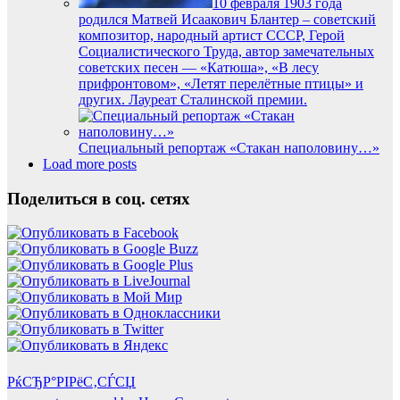
10 февраля 1903 года
родился Матвей Исаакович Блантер – советский
композитор, народный артист СССР, Герой
Социалистического Труда, автор замечательных
советских песен — «Катюша», «В лесу
прифронтовом», «Летят перелётные птицы» и
других. Лауреат Сталинской премии.
Специальный репортаж «Стакан наполовину…»
Load more posts
Поделиться в соц. сетях
РќСЂР°РІРёС‚СЃСЏ