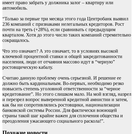
имеет право забрать у должника залог – квартиру или
автомобиль.
“Только за первые три месяца этого года Центробанк выявил
236 компаний с признаками нелегальных кредиторов. Рост
почти на треть (+28%), если сравнивать с предыдущим
кварталом. Хотя до этого число таких компаний стремительно
сокращалось.
Что это означает? А это означает, то в условиях высокой
ключевой процентной ставки и общей закредитованности
населения, люди от отчаяния массово идут в “черную”
ростовщическую кабалу.
Считаю данную проблему очень серьезной. И решение ее
должно быть кардинальным. Во-первых, необходимо резко
повысить степень уголовной ответственности за “черное
кредитование”. Но этого слишком мало. На мой взгляд, назрел
и перезрел вопрос выверенной кредитной амнистии и затем,
как бы ни сопротивлялись ростовщики, национализации
банковской системы России. Для фактически воюющей
страны такой шаг крайне важен для сплочения общества и
преодоления ужасающего социального раскола!”.
Похожие новости