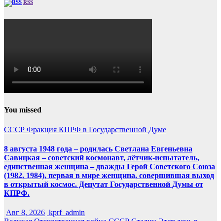
RSS
You missed
СССР
Фракция КПРФ в Государственной Думе
8 августа 1948 года – родилась Светлана Евгеньевна
Савицкая – советский космонавт, лётчик-испытатель,
единственная женщина – дважды Герой Советского Союза
(1982, 1984), первая в мире женщина, совершившая выход
в открытый космос. Депутат Государственной Думы от
КПРФ.
Авг 8, 2026
kprf_admin