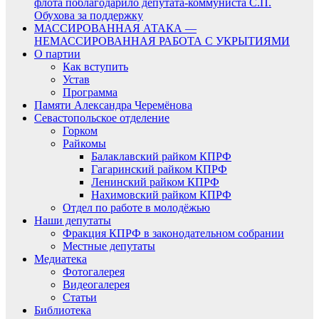
флота поблагодарило депутата-коммуниста С.П.
Обухова за поддержку
МАССИРОВАННАЯ АТАКА —
НЕМАССИРОВАННАЯ РАБОТА С УКРЫТИЯМИ
О партии
Как вступить
Устав
Программа
Памяти Александра Черемёнова
Севастопольское отделение
Горком
Райкомы
Балаклавский райком КПРФ
Гагаринский райком КПРФ
Ленинский райком КПРФ
Нахимовский райком КПРФ
Отдел по работе в молодёжью
Наши депутаты
Фракция КПРФ в законодательном собрании
Местные депутаты
Медиатека
Фотогалерея
Видеогалерея
Статьи
Библиотека