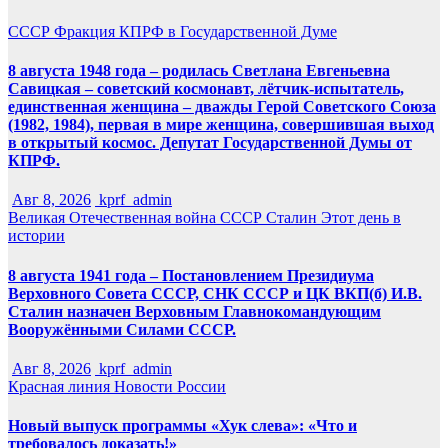
СССР
Фракция КПРФ в Государственной Думе
8 августа 1948 года – родилась Светлана Евгеньевна
Савицкая – советский космонавт, лётчик-испытатель,
единственная женщина – дважды Герой Советского Союза
(1982, 1984), первая в мире женщина, совершившая выход
в открытый космос. Депутат Государственной Думы от
КПРФ.
Авг 8, 2026
kprf_admin
Великая Отечественная война
СССР
Сталин
Этот день в
истории
8 августа 1941 года – Постановлением Президиума
Верховного Совета СССР, СНК СССР и ЦК ВКП(б) И.В.
Сталин назначен Верховным Главнокомандующим
Вооружёнными Силами СССР.
Авг 8, 2026
kprf_admin
Красная линия
Новости России
Новый выпуск программы «Хук слева»: «Что и
требовалось доказать!»