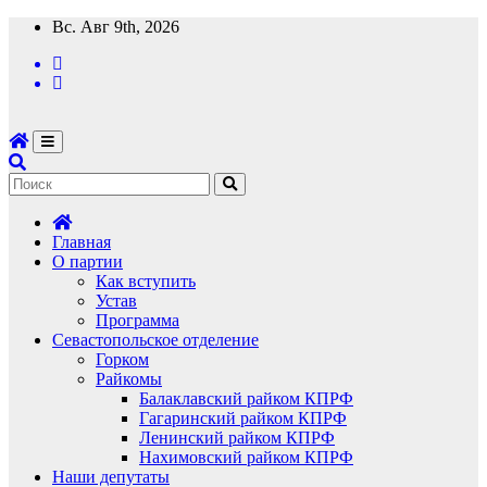
Перейти
Вс. Авг 9th, 2026
к
содержимому
Главная
О партии
Как вступить
Устав
Программа
Севастопольское отделение
Горком
Райкомы
Балаклавский райком КПРФ
Гагаринский райком КПРФ
Ленинский райком КПРФ
Нахимовский райком КПРФ
Наши депутаты