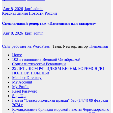
Авг 8, 2026
kprf_admin
Красная линия
Новости России
Специальный репортаж «Изменимся или вымрем»
Авг 8, 2026
kprf_admin
Сайт работает на WordPress
|
Тема: Newsup, автор
Themeansar
Home
102-я годовщина Великой Октябрьской
Социалистической Революции
25 ЛЕТ ЛКСМ РФ: ИДЕЯМ ВЕРНЫ, БОРЕМСЯ ДО
ПОЛНОЙ ПОБЕДЫ!
Member Directory
My Account
My Profile
Reset Password
Sign Up
Газета “Севастопольская правда” №5 (1474) 09 февраля
2024 г
Командование бригады морской пехоты Черноморского