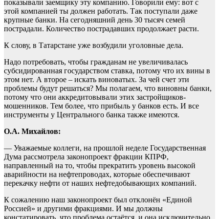
показывали заемщику эту компанию. Говорили ему: вот с
этой компанией ты должен работать. Так поступали даже
крупные банки. На сегодняшний день 30 тысяч семей
пострадали. Количество пострадавших продолжает расти.
К слову, в Татарстане уже возбудили уголовные дела.
Надо потребовать, чтобы гражданам не увеличивалась
субсидированная государством ставка, потому что их вины в
этом нет. А второе – искать виноватых. За чей счет эти
проблемы будут решаться? Мы полагаем, что виновны банки,
потому что они аккредитовывали этих застройщиков-
мошенников. Тем более, что прибыль у банков есть. И все
инструменты у Центрального банка также имеются.
О.А. Михайлов:
— Уважаемые коллеги, на прошлой неделе Государственная
Дума рассмотрела законопроект фракции КПРФ,
направленный на то, чтобы прекратить уровень высокой
аварийности на нефтепроводах, которые обеспечивают
перекачку нефти от наших нефтедобывающих компаний.
К сожалению наш законопроект был отклонён «Единой
Россией» и другими фракциями. И мы должны
констатировать, что проблема остаётся, и она исключительно