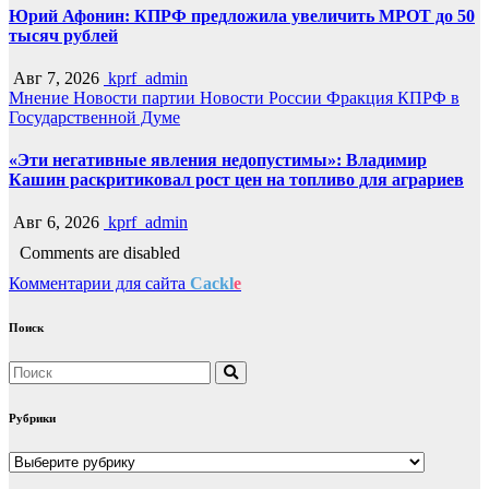
Юрий Афонин: КПРФ предложила увеличить МРОТ до 50
тысяч рублей
Авг 7, 2026
kprf_admin
Мнение
Новости партии
Новости России
Фракция КПРФ в
Государственной Думе
«Эти негативные явления недопустимы»: Владимир
Кашин раскритиковал рост цен на топливо для аграриев
Авг 6, 2026
kprf_admin
Comments are disabled
Комментарии для сайта
Cackl
e
Поиск
Рубрики
Рубрики