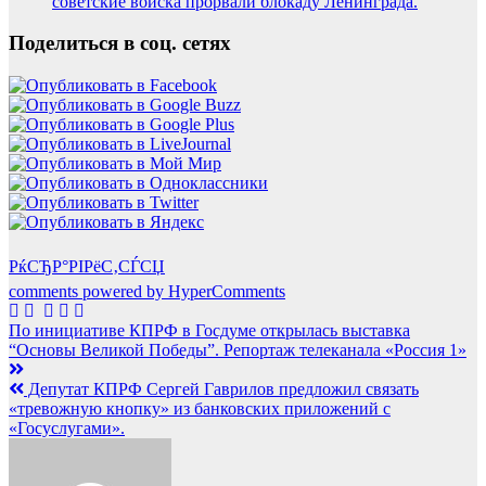
советские войска прорвали блокаду Ленинграда.
Поделиться в соц. сетях
РќСЂР°РІРёС‚СЃСЏ
comments powered by HyperComments
Навигация
По инициативе КПРФ в Госдуме открылась выставка
“Основы Великой Победы”. Репортаж телеканала «Россия 1»
по
записям
Депутат КПРФ Сергей Гаврилов предложил связать
«тревожную кнопку» из банковских приложений с
«Госуслугами».