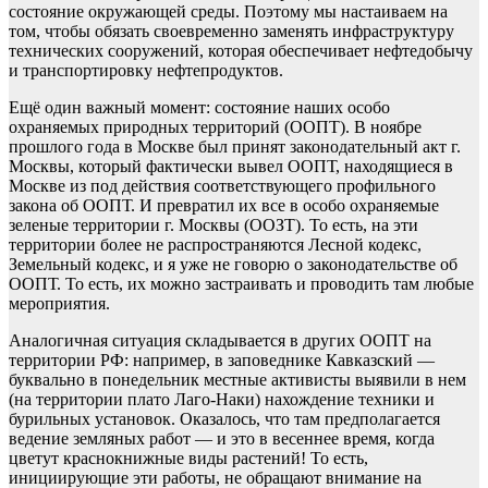
состояние окружающей среды. Поэтому мы настаиваем на
том, чтобы обязать своевременно заменять инфраструктуру
технических сооружений, которая обеспечивает нефтедобычу
и транспортировку нефтепродуктов.
Ещё один важный момент: состояние наших особо
охраняемых природных территорий (ООПТ). В ноябре
прошлого года в Москве был принят законодательный акт г.
Москвы, который фактически вывел ООПТ, находящиеся в
Москве из под действия соответствующего профильного
закона об ООПТ. И превратил их все в особо охраняемые
зеленые территории г. Москвы (ООЗТ). То есть, на эти
территории более не распространяются Лесной кодекс,
Земельный кодекс, и я уже не говорю о законодательстве об
ООПТ. То есть, их можно застраивать и проводить там любые
мероприятия.
Аналогичная ситуация складывается в других ООПТ на
территории РФ: например, в заповеднике Кавказский —
буквально в понедельник местные активисты выявили в нем
(на территории плато Лаго-Наки) нахождение техники и
бурильных установок. Оказалось, что там предполагается
ведение земляных работ — и это в весеннее время, когда
цветут краснокнижные виды растений! То есть,
инициирующие эти работы, не обращают внимание на