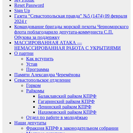
Reset Password
Sign Up
Газета “Севастопольская правда” №5 (1474) 09 февраля
2024 г
Командование бригады морской пехоты Черноморского
флота поблагодарило депутата-коммуниста С.П.
Обухова за поддержку
МАССИРОВАННАЯ АТАКА —
НЕМАССИРОВАННАЯ РАБОТА С УКРЫТИЯМИ
О партии
Как вступить
Устав
Программа
Памяти Александра Черемёнова
Севастопольское отделение
Горком
Райкомы
Балаклавский райком КПРФ
Гагаринский райком КПРФ
Ленинский райком КПРФ
Нахимовский райком КПРФ
Отдел по работе в молодёжью
Наши депутаты
Фракция КПРФ в законодательном собрании