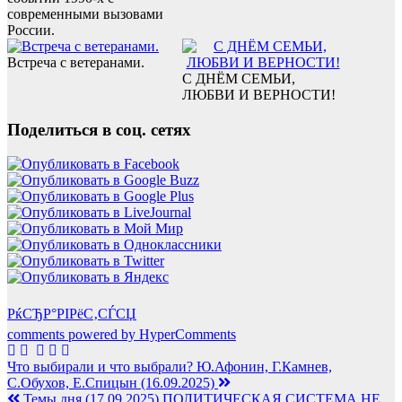
современными вызовами
России.
Встреча с ветеранами.
С ДНЁМ СЕМЬИ,
ЛЮБВИ И ВЕРНОСТИ!
Поделиться в соц. сетях
РќСЂР°РІРёС‚СЃСЏ
comments powered by HyperComments
Навигация
Что выбирали и что выбрали? Ю.Афонин, Г.Камнев,
С.Обухов, Е.Спицын (16.09.2025)
по
Темы дня (17.09.2025) ПОЛИТИЧЕСКАЯ СИСТЕМА НЕ