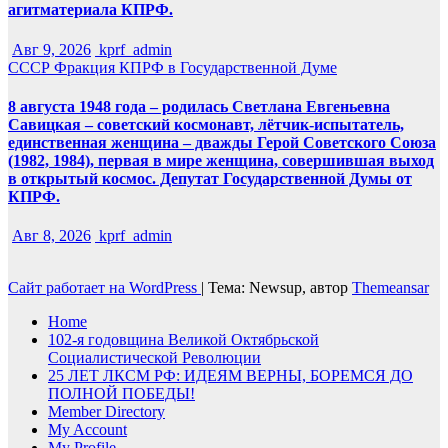
агитматериала КПРФ.
Авг 9, 2026
kprf_admin
СССР
Фракция КПРФ в Государственной Думе
8 августа 1948 года – родилась Светлана Евгеньевна
Савицкая – советский космонавт, лётчик-испытатель,
единственная женщина – дважды Герой Советского Союза
(1982, 1984), первая в мире женщина, совершившая выход
в открытый космос. Депутат Государственной Думы от
КПРФ.
Авг 8, 2026
kprf_admin
Сайт работает на WordPress
|
Тема: Newsup, автор
Themeansar
Home
102-я годовщина Великой Октябрьской
Социалистической Революции
25 ЛЕТ ЛКСМ РФ: ИДЕЯМ ВЕРНЫ, БОРЕМСЯ ДО
ПОЛНОЙ ПОБЕДЫ!
Member Directory
My Account
My Profile