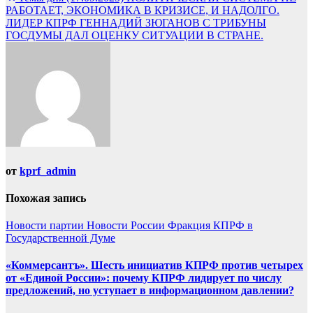
записям
РАБОТАЕТ, ЭКОНОМИКА В КРИЗИСЕ, И НАДОЛГО.
ЛИДЕР КПРФ ГЕННАДИЙ ЗЮГАНОВ С ТРИБУНЫ
ГОСДУМЫ ДАЛ ОЦЕНКУ СИТУАЦИИ В СТРАНЕ.
от
kprf_admin
Похожая запись
Новости партии
Новости России
Фракция КПРФ в
Государственной Думе
«Коммерсантъ». Шесть инициатив КПРФ против четырех
от «Единой России»: почему КПРФ лидирует по числу
предложений, но уступает в информационном давлении?