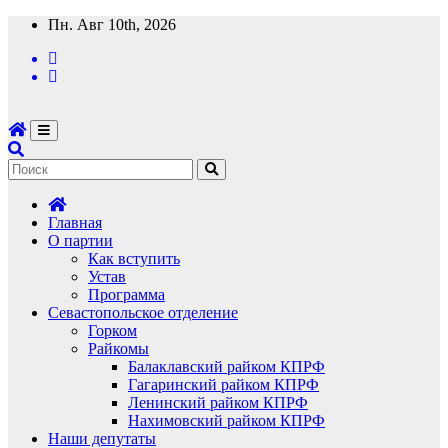
Перейти
Пн. Авг 10th, 2026
к
содержимому
Главная
О партии
Как вступить
Устав
Программа
Севастопольское отделение
Горком
Райкомы
Балаклавский райком КПРФ
Гагаринский райком КПРФ
Ленинский райком КПРФ
Нахимовский райком КПРФ
Наши депутаты