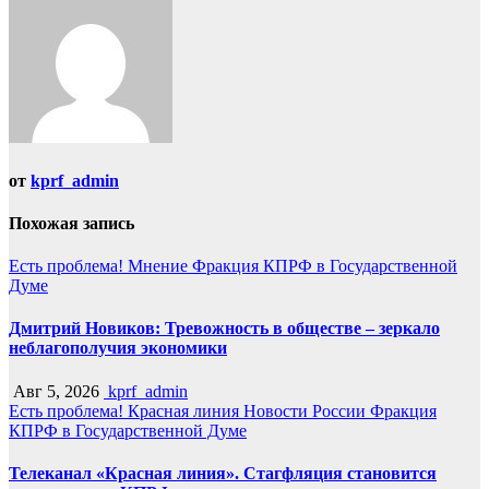
записям
от
kprf_admin
Похожая запись
Есть проблема!
Мнение
Фракция КПРФ в Государственной
Думе
Дмитрий Новиков: Тревожность в обществе – зеркало
неблагополучия экономики
Авг 5, 2026
kprf_admin
Есть проблема!
Красная линия
Новости России
Фракция
КПРФ в Государственной Думе
Телеканал «Красная линия». Стагфляция становится