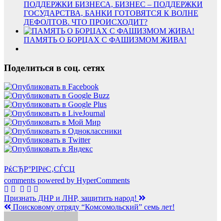
ПОДДЕРЖКИ БИЗНЕСА, БИЗНЕС – ПОДДЕРЖКИ
ГОСУДАРСТВА, БАНКИ ГОТОВЯТСЯ К ВОЛНЕ
ДЕФОЛТОВ. ЧТО ПРОИСХОДИТ?
ПАМЯТЬ О БОРЦАХ С ФАШИЗМОМ ЖИВА!
Поделиться в соц. сетях
РќСЂР°РІРёС‚СЃСЏ
comments powered by HyperComments
Навигация
Признать ДНР и ЛНР, защитить народ!
Поисковому отряду “Комсомольский” семь лет!
по