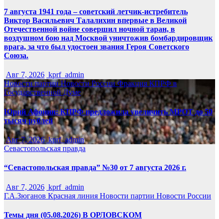
7 августа 1941 года – советский летчик-истребитель
Виктор Васильевич Талалихин впервые в Великой
Отечественной войне совершил ночной таран, в
воздушном бою над Москвой уничтожив бомбардировщик
врага, за что был удостоен звания Героя Советского
Союза.
Авг 7, 2026
kprf_admin
Новости партии
Новости России
Фракция КПРФ в
Государственной Думе
Юрий Афонин: КПРФ предложила увеличить МРОТ до 50
тысяч рублей
Авг 7, 2026
kprf_admin
Севастопольская правда
“Севастопольская правда” №30 от 7 августа 2026 г.
Авг 7, 2026
kprf_admin
Г.А.Зюганов
Красная линия
Новости партии
Новости России
Темы дня (05.08.2026) В ОРЛОВСКОМ