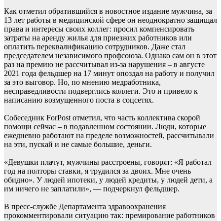
Как отметил обратившийся в новостное издание мужчина, за
13 лет работы в медицинской сфере он неоднократно защищал
права и интересы своих коллег: просил компенсировать
затраты на аренду жилья для приезжих работников или
оплатить переквалификацию сотрудников. Даже стал
председателем независимого профсоюза. Однако сам он в этот
раз на премию не рассчитывал из-за нарушения – в августе
2021 года фельдшер на 17 минут опоздал на работу и получил
за это выговор. Но, по мнению медработника,
несправедливости подверглись коллеги. Это и привело к
написанию возмущенного поста в соцсетях.
Собеседник ForPost отметил, что часть коллектива скорой
помощи сейчас – в подавленном состоянии. Люди, которые
ежедневно работают на пределе возможностей, рассчитывали
на эти, пускай и не самые большие, деньги.
«Девушки плачут, мужчины расстроены, говорят: «Я работал
год на полторы ставки, я трудился за двоих. Мне очень
обидно». У людей ипотеки, у людей кредиты, у людей дети, а
им ничего не заплатили», — подчеркнул фельдшер.
В пресс-службе Департамента здравоохранения
прокомментировали ситуацию так: премирование работников