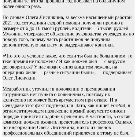
получили те, кто за прошлый год побывал на больничном
более одного раза.
По словам Олега Лисичкина, за весьма насыщенный работой
2021 год сотрудники скорой помощи получили премию в
размере от 6 до 16 тысяч рублей, водители – 5 тысяч рублей.
Мужчина утверждает: объяснение руководства учреждения по
поводу того, почему часть работников не получила
дополнительную выплату не выдерживают критики.
«Что это за условие такое, что если ты был на больничном, то
тебе премия не положена? Я как должен был — с вирусом
договориться? У нас люди с аппендицитом лежали, на
операциях были — разные ситуации были», — подчеркивает
Олег Лисичкин.
Медработник уточнил: в положении о премировании
сотрудников нет пункта о больничных, поэтому их
количество не может быть аргументом при отказе. И в
Севздраве этот факт подтвердили. Зато, как пишет ForPost, в
регламентирующем назначение премий документе описан
порядок принятия подобных решений. В частности, в состав
комиссии должен входить представитель профсоюза. Однако,
по информации Олега Лисичкина, никто из членов
профессиональных объединений привлечен к этому не был.