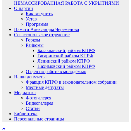
НЕМАССИРОВАННАЯ РАБОТА С УКРЫТИЯМИ
О партии
Как вступить
Устав
Программа
Памяти Александра Черемёнова
Севастопольское отделение
Горком
Райкомы
Балаклавский райком КПРФ
Гагаринский райком КПРФ
Ленинский райком КПРФ
Нахимовский райком КПРФ
Отдел по работе в молодёжью
Наши депутаты
Фракция КПРФ в законодательном собрании
Местные депутаты
Медиатека
Фотогалерея
Видеогалерея
Статьи
Библиотека
Персональные страницы