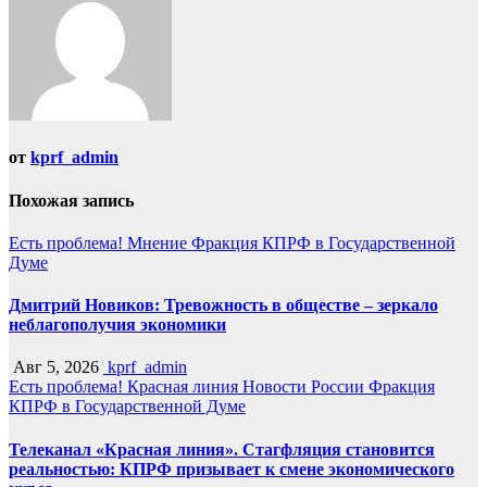
от
kprf_admin
Похожая запись
Есть проблема!
Мнение
Фракция КПРФ в Государственной
Думе
Дмитрий Новиков: Тревожность в обществе – зеркало
неблагополучия экономики
Авг 5, 2026
kprf_admin
Есть проблема!
Красная линия
Новости России
Фракция
КПРФ в Государственной Думе
Телеканал «Красная линия». Стагфляция становится
реальностью: КПРФ призывает к смене экономического