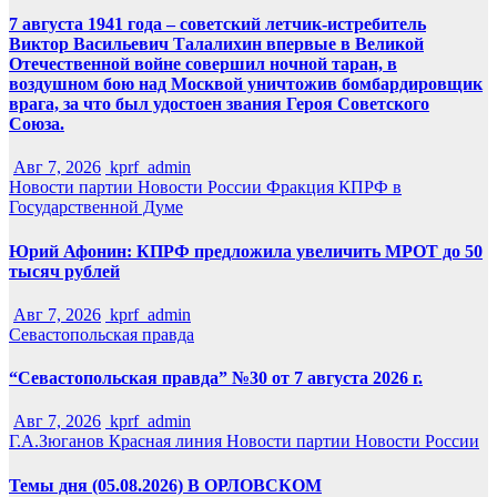
7 августа 1941 года – советский летчик-истребитель
Виктор Васильевич Талалихин впервые в Великой
Отечественной войне совершил ночной таран, в
воздушном бою над Москвой уничтожив бомбардировщик
врага, за что был удостоен звания Героя Советского
Союза.
Авг 7, 2026
kprf_admin
Новости партии
Новости России
Фракция КПРФ в
Государственной Думе
Юрий Афонин: КПРФ предложила увеличить МРОТ до 50
тысяч рублей
Авг 7, 2026
kprf_admin
Севастопольская правда
“Севастопольская правда” №30 от 7 августа 2026 г.
Авг 7, 2026
kprf_admin
Г.А.Зюганов
Красная линия
Новости партии
Новости России
Темы дня (05.08.2026) В ОРЛОВСКОМ