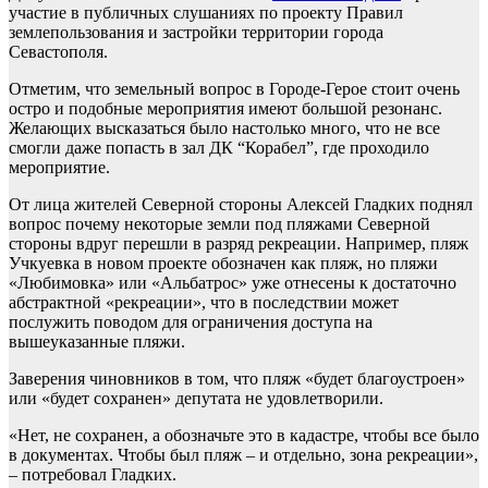
участие в публичных слушаниях по проекту Правил
землепользования и застройки территории города
Севастополя.
Отметим, что земельный вопрос в Городе-Герое стоит очень
остро и подобные мероприятия имеют большой резонанс.
Желающих высказаться было настолько много, что не все
смогли даже попасть в зал ДК “Корабел”, где проходило
мероприятие.
От лица жителей Северной стороны Алексей Гладких поднял
вопрос почему некоторые земли под пляжами Северной
стороны вдруг перешли в разряд рекреации. Например, пляж
Учкуевка в новом проекте обозначен как пляж, но пляжи
«Любимовка» или «Альбатрос» уже отнесены к достаточно
абстрактной «рекреации», что в последствии может
послужить поводом для ограничения доступа на
вышеуказанные пляжи.
Заверения чиновников в том, что пляж «будет благоустроен»
или «будет сохранен» депутата не удовлетворили.
«Нет, не сохранен, а обозначьте это в кадастре, чтобы все было
в документах. Чтобы был пляж – и отдельно, зона рекреации»,
– потребовал Гладких.