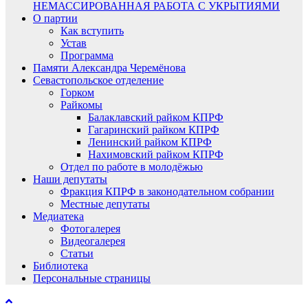
НЕМАССИРОВАННАЯ РАБОТА С УКРЫТИЯМИ
О партии
Как вступить
Устав
Программа
Памяти Александра Черемёнова
Севастопольское отделение
Горком
Райкомы
Балаклавский райком КПРФ
Гагаринский райком КПРФ
Ленинский райком КПРФ
Нахимовский райком КПРФ
Отдел по работе в молодёжью
Наши депутаты
Фракция КПРФ в законодательном собрании
Местные депутаты
Медиатека
Фотогалерея
Видеогалерея
Статьи
Библиотека
Персональные страницы