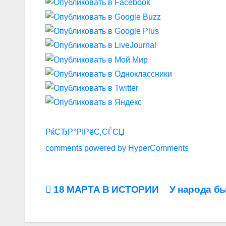
РќСЂР°РІРёС‚СЃСЏ
comments powered by HyperComments
Навигация
18 МАРТА В ИСТОРИИ
У народа б
по