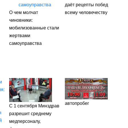
даёт рецепты побед
О чем молчат
всему человечеству
чиновники:
мобилизованные стали
жертвами
самоуправства
автопробег
С 1 сентября Минздрав
разрешит среднему
медперсоналу,