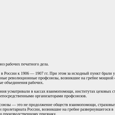
юз рабочих печатного дела.
 России к 1906 — 1907 гг. При этом за исходный пункт брали у
ные революционные профсоюзы, возникшие на гребне мощной ст
е объединения рабочих.
ия усматривали в кассах взаимопомощи, институтах цеховых ста
 непосредственными организаторами профсоюзов.
фсоюзы — это не продолжение обществ взаимопомощи, страховых 
и пролетариата России, возникшие на гребне развернувшегося в
о производственному признаку.