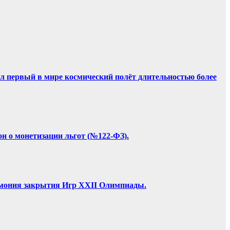
ил первый в мире космический полёт длительностью более
он о монетизации льгот (№122-ФЗ).
ремония закрытия Игр XXII Олимпиады.