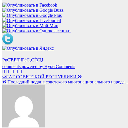
РќСЂР°РІРёС‚СЃСЏ
comments powered by HyperComments
Навигация
ФЛАГ СОВЕТСКОЙ РЕСПУБЛИКИ
Последний подвиг советского многонационального народа
по
записям