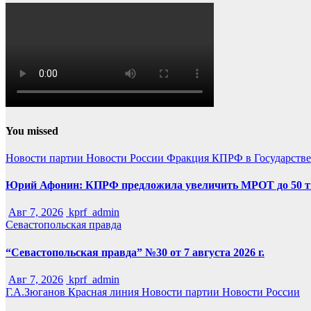
You missed
Новости партии
Новости России
Фракция КПРФ в Государств
Юрий Афонин: КПРФ предложила увеличить МРОТ до 50 т
Авг 7, 2026
kprf_admin
Севастопольская правда
“Севастопольская правда” №30 от 7 августа 2026 г.
Авг 7, 2026
kprf_admin
Г.А.Зюганов
Красная линия
Новости партии
Новости России