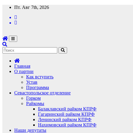
Перейти
Пт. Авг 7th, 2026
к
содержимому
Главная
О партии
Как вступить
Устав
Программа
Севастопольское отделение
Горком
Райкомы
Балаклавский райком КПРФ
Гагаринский райком КПРФ
Ленинский райком КПРФ
Нахимовский райком КПРФ
Наши депутаты