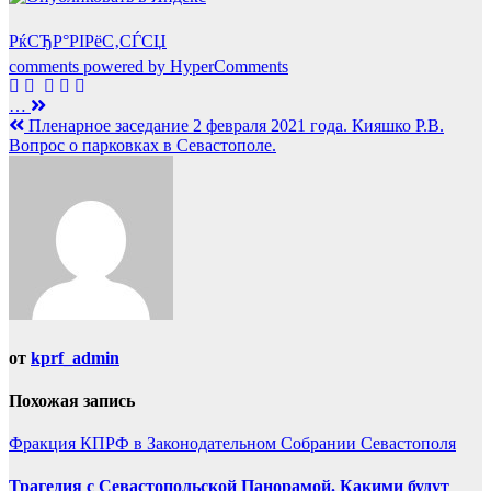
РќСЂР°РІРёС‚СЃСЏ
comments powered by HyperComments
Навигация
…
Пленарное заседание 2 февраля 2021 года. Кияшко Р.В.
по
Вопрос о парковках в Севастополе.
записям
от
kprf_admin
Похожая запись
Фракция КПРФ в Законодательном Собрании Севастополя
Трагедия с Севастопольской Панорамой. Какими будут