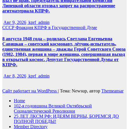
Был не прав. Председатель избирательной комиссии
Липецкой области отозвал запрет на распространение
агитматериала КПРФ.
Авг 9, 2026
kprf_admin
СССР
Фракция КПРФ в Государственной Думе
8 августа 1948 года – родилась Светлана Евгеньевна
Савицкая – советский космонавт, лётчик-испытатель,
единственная женщина – дважды Герой Советского Союза
(1982, 1984), первая в мире женщина, совершившая выход
в открытый космос. Депутат Государственной Думы от
КПРФ.
Авг 8, 2026
kprf_admin
Сайт работает на WordPress
|
Тема: Newsup, автор
Themeansar
Home
102-я годовщина Великой Октябрьской
Социалистической Революции
25 ЛЕТ ЛКСМ РФ: ИДЕЯМ ВЕРНЫ, БОРЕМСЯ ДО
ПОЛНОЙ ПОБЕДЫ!
Member Directory