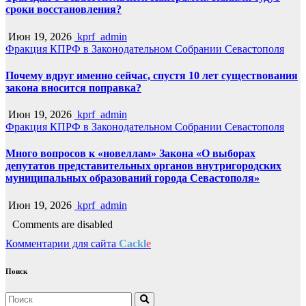
сроки восстановления?
Июн 19, 2026
kprf_admin
Фракция КПРФ в Законодательном Собрании Севастополя
Почему вдруг именно сейчас, спустя 10 лет существования
закона вносится поправка?
Июн 19, 2026
kprf_admin
Фракция КПРФ в Законодательном Собрании Севастополя
Много вопросов к «новеллам» Закона «О выборах
депутатов представительных органов внутригородских
муниципальных образований города Севастополя»
Июн 19, 2026
kprf_admin
Comments are disabled
Комментарии для сайта
Cackl
e
Поиск