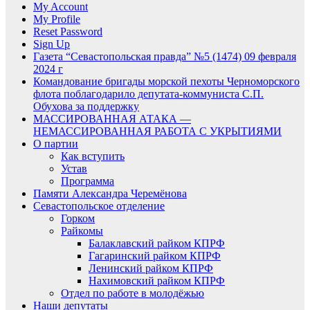
My Account
My Profile
Reset Password
Sign Up
Газета “Севастопольская правда” №5 (1474) 09 февраля
2024 г
Командование бригады морской пехоты Черноморского
флота поблагодарило депутата-коммуниста С.П.
Обухова за поддержку
МАССИРОВАННАЯ АТАКА —
НЕМАССИРОВАННАЯ РАБОТА С УКРЫТИЯМИ
О партии
Как вступить
Устав
Программа
Памяти Александра Черемёнова
Севастопольское отделение
Горком
Райкомы
Балаклавский райком КПРФ
Гагаринский райком КПРФ
Ленинский райком КПРФ
Нахимовский райком КПРФ
Отдел по работе в молодёжью
Наши депутаты