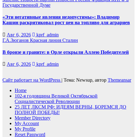
Государственной Думе
«Эти негативные явления недопустимы»: Владимир
Кашин раскритиковал рост цен на топливо для аграриев
Авг 6, 2026
kprf_admin
Г.А.Зюганов
Красная линия
Сталин
В бронзе и граните: в Орле открыли Аллею Победителей
Авг 6, 2026
kprf_admin
Сайт работает на WordPress
|
Тема: Newsup, автор
Themeansar
Home
102-я годовщина Великой Октябрьской
Социалистической Революции
25 ЛЕТ ЛКСМ РФ: ИДЕЯМ ВЕРНЫ, БОРЕМСЯ ДО
ПОЛНОЙ ПОБЕДЫ!
Member Directory
My Account
My Profile
Reset Password