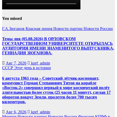
You missed
Г.А.Зюганов
Красная линия
Новости партии
Новости России
Темы дня (05.08.2026) В ОРЛОВСКОМ
ГОСУДАРСТВЕННОМ УНИВЕРСИТЕТЕ ОТКРЫЛАСЬ
АУДИТОРИЯ ИМЕНИ ЗНАМЕНИТОГО ВЫПУСКНИКА,
ГЕННАДИЯ ЗЮГАНОВА.
Авг 7, 2026
kprf_admin
СССР
Этот день в истории
6 августа 1961 года – Советский лётчик-космонавт,
коммунист Герман Степанович Титов на корабле
«Восток-2» совершил первый в мире космический полёт
длительностью более суток (25 часов 11 минут), сделав 17
оборотов вокруг Земли, пролетев более 700 тысяч
километров.
Авг 6, 2026
kprf_admin
Мнение
Новости партии
Новости России
Фракция КПРФ в