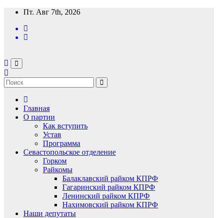
Перейти
Пт. Авг 7th, 2026
к
содержимому
Главная
О партии
Как вступить
Устав
Программа
Севастопольское отделение
Горком
Райкомы
Балаклавский райком КПРФ
Гагаринский райком КПРФ
Ленинский райком КПРФ
Нахимовский райком КПРФ
Наши депутаты