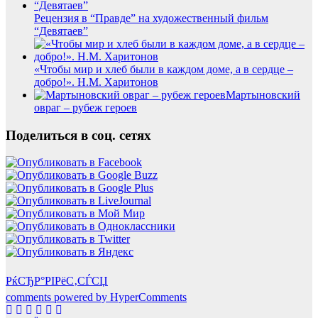
Рецензия в “Правде” на художественный фильм
“Девятаев”
«Чтобы мир и хлеб были в каждом доме, а в сердце –
добро!». Н.М. Харитонов
Мартыновский
овраг – рубеж героев
Поделиться в соц. сетях
РќСЂР°РІРёС‚СЃСЏ
comments powered by HyperComments