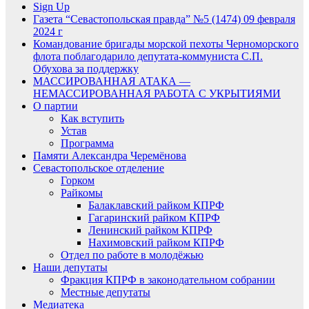
Sign Up
Газета “Севастопольская правда” №5 (1474) 09 февраля
2024 г
Командование бригады морской пехоты Черноморского
флота поблагодарило депутата-коммуниста С.П.
Обухова за поддержку
МАССИРОВАННАЯ АТАКА —
НЕМАССИРОВАННАЯ РАБОТА С УКРЫТИЯМИ
О партии
Как вступить
Устав
Программа
Памяти Александра Черемёнова
Севастопольское отделение
Горком
Райкомы
Балаклавский райком КПРФ
Гагаринский райком КПРФ
Ленинский райком КПРФ
Нахимовский райком КПРФ
Отдел по работе в молодёжью
Наши депутаты
Фракция КПРФ в законодательном собрании
Местные депутаты
Медиатека