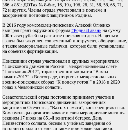
366 и 851; ДОТах № 8-бис, 16, 19а, 19б, 26, 31, 56, 58, 65, 71,
72 и других. Члены отряда участвовали в подъёме и
захоронении погибших защитников Родины.
В 2016 году комсомолец-поисковик Алексей Огиенко
выиграл грант окружного форума
#РоднаяГавань
на сумму
200 тысяч рублей на развитие поискового дела. На деньги
гранта был закуплен современный инструмент, оборудование,
а также мемориальные таблички, которые были установлены
на объектах фортификации.
Поисковики отряда участвовали в крупных мероприятиях
“Поискового движения России”: межрегиональном слёте
“Поисковик-2017”, торжественном закрытии “Вахты
памяти-2017” в Волгограде, открытых межрегиональных
военно-поисковых сборах “К поиску готов!” в 2018 и 2020
годах в Челябинской области.
Севастопольский отряд постоянно принимает участие в
мероприятиях Поискового движения: захоронениях
защитников Отечества, “Вахтах памяти”, конференциях и т.д.
Комсомольцы организовывают и свои мероприятия: митинг-
реквием 17 июля на 851-й зенитной батарее, День
Неизвестного солдата, беседы в учебных заведения об
истории города и страны, а также поисковые выставки.