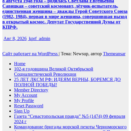
8 августа 1948 года – родилась Светлана Евгеньевна
Савицкая – советский космонавт, лётчик-испытатель,
единственная женщина – дважды Герой Советского Союза
(1982, 1984), первая в мире женщина, совершившая выход
в открытый космос. Депутат Государственной Думы от
КПРФ.
Авг 8, 2026
kprf_admin
Сайт работает на WordPress
|
Тема: Newsup, автор
Themeansar
Home
102-я годовщина Великой Октябрьской
Социалистической Революции
25 ЛЕТ ЛКСМ РФ: ИДЕЯМ ВЕРНЫ, БОРЕМСЯ ДО
ПОЛНОЙ ПОБЕДЫ!
Member Directory
My Account
My Profile
Reset Password
Sign Up
Газета “Севастопольская правда” №5 (1474) 09 февраля
2024 г
Командование бригады морской пехоты Черноморского