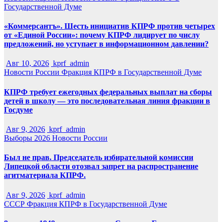
Государственной Думе
«Коммерсантъ». Шесть инициатив КПРФ против четырех
от «Единой России»: почему КПРФ лидирует по числу
предложений, но уступает в информационном давлении?
Авг 10, 2026
kprf_admin
Новости России
Фракция КПРФ в Государственной Думе
КПРФ требует ежегодных федеральных выплат на сборы
детей в школу — это последовательная линия фракции в
Госдуме
Авг 9, 2026
kprf_admin
Выборы 2026
Новости России
Был не прав. Председатель избирательной комиссии
Липецкой области отозвал запрет на распространение
агитматериала КПРФ.
Авг 9, 2026
kprf_admin
СССР
Фракция КПРФ в Государственной Думе