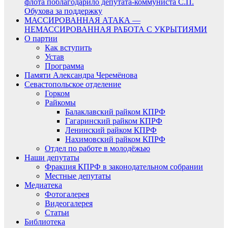
флота поблагодарило депутата-коммуниста С.П.
Обухова за поддержку
МАССИРОВАННАЯ АТАКА —
НЕМАССИРОВАННАЯ РАБОТА С УКРЫТИЯМИ
О партии
Как вступить
Устав
Программа
Памяти Александра Черемёнова
Севастопольское отделение
Горком
Райкомы
Балаклавский райком КПРФ
Гагаринский райком КПРФ
Ленинский райком КПРФ
Нахимовский райком КПРФ
Отдел по работе в молодёжью
Наши депутаты
Фракция КПРФ в законодательном собрании
Местные депутаты
Медиатека
Фотогалерея
Видеогалерея
Статьи
Библиотека