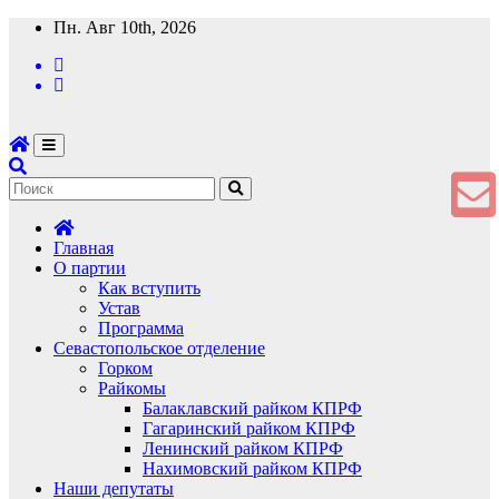
Перейти
Пн. Авг 10th, 2026
к
содержимому
Главная
О партии
Как вступить
Устав
Программа
Севастопольское отделение
Горком
Райкомы
Балаклавский райком КПРФ
Гагаринский райком КПРФ
Ленинский райком КПРФ
Нахимовский райком КПРФ
Наши депутаты