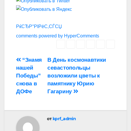
РќСЂР°РІРёС‚СЃСЏ
comments powered by HyperComments
Навигация
“Знамя
В День космонавтики
нашей
севастопольцы
по
Победы”
возложили цветы к
записям
снова в
памятнику Юрию
ДОФе
Гагарину
от
kprf_admin