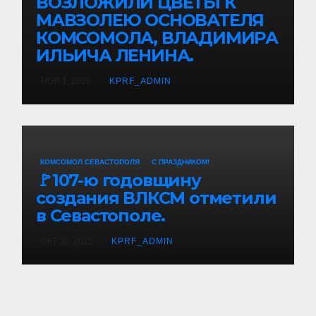
ВОЗЛОЖИЛИ ЦВЕТЫ К
МАВЗОЛЕЮ ОСНОВАТЕЛЯ
КОМСОМОЛА, ВЛАДИМИРА
ИЛЬИЧА ЛЕНИНА.
НОЯ 1, 2025
KPRF_ADMIN
КОМСОМОЛ СЕВАСТОПОЛЯ
С ПРАЗДНИКОМ!
🚩107-ю годовщину
создания ВЛКСМ отметили
в Севастополе.
ОКТ 30, 2025
KPRF_ADMIN