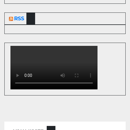
RSS
СССР
ЭТОТ ДЕНЬ В ИСТОРИИ
6 августа 1961 года –
Советский лётчик-
космонавт, коммунист
Герман Степанович Титов