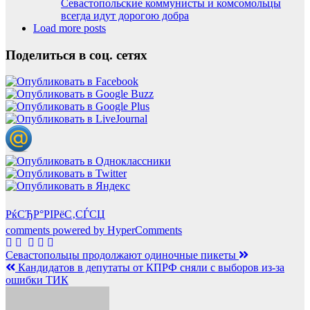
Севастопольские коммунисты и комсомольцы
всегда идут дорогою добра
Load more posts
Поделиться в соц. сетях
РќСЂР°РІРёС‚СЃСЏ
comments powered by HyperComments
Навигация
Севастопольцы продолжают одиночные пикеты
Кандидатов в депутаты от КПРФ сняли с выборов из-за
по
ошибки ТИК
записям