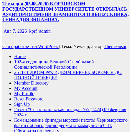
Темы дня (05.08.2026) В ОРЛОВСКОМ
ГОСУДАРСТВЕННОМ УНИВЕРСИТЕТЕ ОТКРЫЛАСЬ
АУДИТОРИЯ ИМЕНИ ЗНАМЕНИТОГО ВЫПУСКНИКА,
ГЕННАДИЯ ЗЮГАНОВА.
Авг 7, 2026
kprf_admin
Сайт работает на WordPress
|
Тема: Newsup, автор
Themeansar
Home
102-я годовщина Великой Октябрьской
Социалистической Революции
25 ЛЕТ ЛКСМ РФ: ИДЕЯМ ВЕРНЫ, БОРЕМСЯ ДО
ПОЛНОЙ ПОБЕДЫ!
Member Directory
My Account
My Profile
Reset Password
Sign Up
Газета “Севастопольская правда” №5 (1474) 09 февраля
2024 г
Командование бригады морской пехоты Черноморского
флота поблагодарило депутата-коммуниста С.П.
Обухова за поддержку