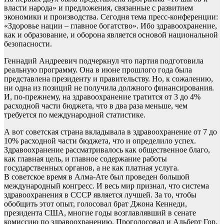
власти народа» и предложения, связанные с развитием
экономики и производства. Сегодня тема пресс-конференции:
«Здоровье нации – главное богатство». Ибо здравоохранение,
как и образование, и оборона является основой национальной
безопасности.
Геннадий Андреевич подчеркнул что партия подготовила
реальную программу. Она в июне прошлого года была
представлена президенту и правительству. Но, к сожалению,
ни одна из позиций не получила должного финансирования.
И, по-прежнему, на здравоохранение тратится от 3 до 4%
расходной части бюджета, что в два раза меньше, чем
требуется по международной статистике.
А вот советская страна вкладывала в здравоохранение от 7 до
10% расходной части бюджета, что и определило успех.
Здравоохранение рассматривалось как общественное благо,
как главная цель, и главное содержание работы
государственных органов, а не как платная услуга.
В советское время в Алма-Ате был проведен большой
международный конгресс. И весь мир признал, что система
здравоохранения в СССР является лучшей. За то, чтобы
обобщить этот опыт, голосовал брат Джона Кеннеди,
президента США, многие годы возглавлявший в сенате
комиссию по здравоохранению. Проголосовал и Альберт Гор,