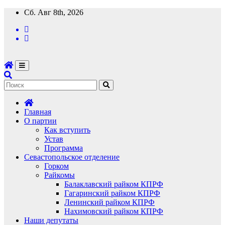
Перейти
Сб. Авг 8th, 2026
к
содержимому
Главная
О партии
Как вступить
Устав
Программа
Севастопольское отделение
Горком
Райкомы
Балаклавский райком КПРФ
Гагаринский райком КПРФ
Ленинский райком КПРФ
Нахимовский райком КПРФ
Наши депутаты