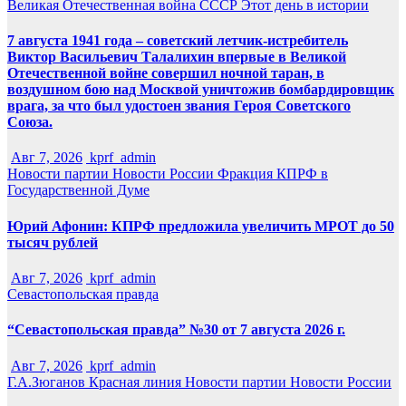
Великая Отечественная война
СССР
Этот день в истории
7 августа 1941 года – советский летчик-истребитель
Виктор Васильевич Талалихин впервые в Великой
Отечественной войне совершил ночной таран, в
воздушном бою над Москвой уничтожив бомбардировщик
врага, за что был удостоен звания Героя Советского
Союза.
Авг 7, 2026
kprf_admin
Новости партии
Новости России
Фракция КПРФ в
Государственной Думе
Юрий Афонин: КПРФ предложила увеличить МРОТ до 50
тысяч рублей
Авг 7, 2026
kprf_admin
Севастопольская правда
“Севастопольская правда” №30 от 7 августа 2026 г.
Авг 7, 2026
kprf_admin
Г.А.Зюганов
Красная линия
Новости партии
Новости России