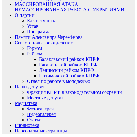
МАССИРОВАННАЯ АТАКА —
НЕМАССИРОВАННАЯ РАБОТА С УКРЫТИЯМИ
О партии
Как вступить
Устав
Программа
Памяти Александра Черемёнова
Севастопольское отделение
Горком
Райкомы
Балаклавский райком КПРФ
Гагаринский райком КПРФ
Ленинский райком КПРФ
Нахимовский райком КПРФ
Отдел по работе в молодёжью
Наши депутаты
Фракция КПРФ в законодательном собрании
Местные депутаты
Медиатека
Фотогалерея
Видеогалерея
Статьи
Библиотека
Персональные страницы