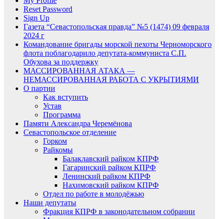
My Profile
Reset Password
Sign Up
Газета “Севастопольская правда” №5 (1474) 09 февраля
2024 г
Командование бригады морской пехоты Черноморского
флота поблагодарило депутата-коммуниста С.П.
Обухова за поддержку
МАССИРОВАННАЯ АТАКА —
НЕМАССИРОВАННАЯ РАБОТА С УКРЫТИЯМИ
О партии
Как вступить
Устав
Программа
Памяти Александра Черемёнова
Севастопольское отделение
Горком
Райкомы
Балаклавский райком КПРФ
Гагаринский райком КПРФ
Ленинский райком КПРФ
Нахимовский райком КПРФ
Отдел по работе в молодёжью
Наши депутаты
Фракция КПРФ в законодательном собрании