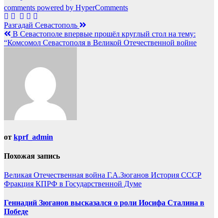
comments powered by HyperComments
Навигация
Разгадай Севастополь
В Севастополе впервые прошёл круглый стол на тему:
по
“Комсомол Севастополя в Великой Отечественной войне
записям
от
kprf_admin
Похожая запись
Великая Отечественная война
Г.А.Зюганов
История СССР
Фракция КПРФ в Государственной Думе
Геннадий Зюганов высказался о роли Иосифа Сталина в
Победе