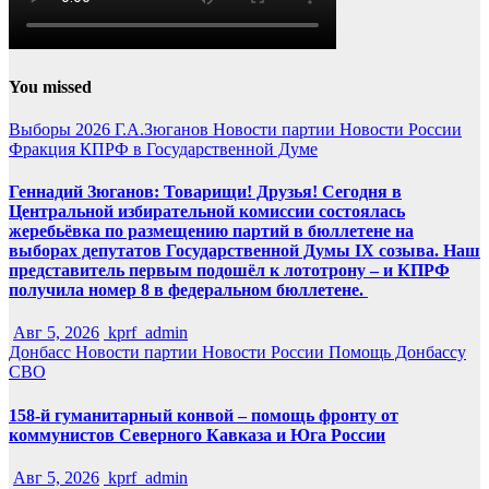
You missed
Выборы 2026
Г.А.Зюганов
Новости партии
Новости России
Фракция КПРФ в Государственной Думе
Геннадий Зюганов: Товарищи! Друзья! Сегодня в
Центральной избирательной комиссии состоялась
жеребьёвка по размещению партий в бюллетене на
выборах депутатов Государственной Думы IX созыва. Наш
представитель первым подошёл к лототрону – и КПРФ
получила номер 8 в федеральном бюллетене.
Авг 5, 2026
kprf_admin
Донбасс
Новости партии
Новости России
Помощь Донбассу
СВО
158-й гуманитарный конвой – помощь фронту от
коммунистов Северного Кавказа и Юга России
Авг 5, 2026
kprf_admin