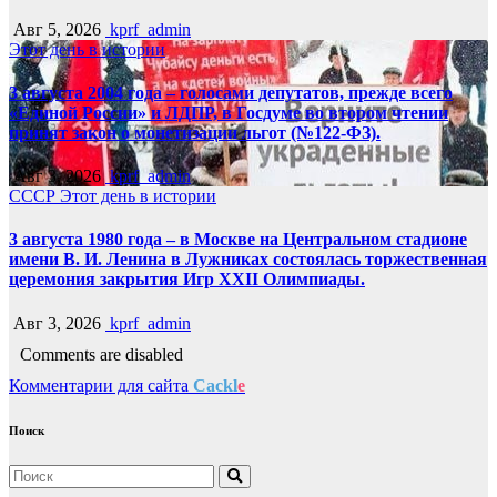
Авг 5, 2026
kprf_admin
Этот день в истории
3 августа 2004 года – голосами депутатов, прежде всего
«Единой России» и ЛДПР, в Госдуме во втором чтении
принят закон о монетизации льгот (№122-ФЗ).
Авг 3, 2026
kprf_admin
СССР
Этот день в истории
3 августа 1980 года – в Москве на Центральном стадионе
имени В. И. Ленина в Лужниках состоялась торжественная
церемония закрытия Игр XXII Олимпиады.
Авг 3, 2026
kprf_admin
Comments are disabled
Комментарии для сайта
Cackl
e
Поиск