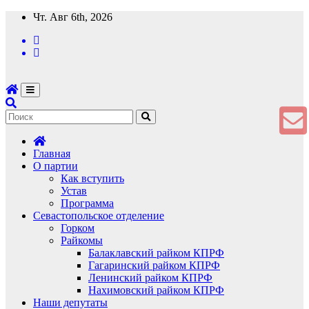
Перейти
Чт. Авг 6th, 2026
к
содержимому
Главная
О партии
Как вступить
Устав
Программа
Севастопольское отделение
Горком
Райкомы
Балаклавский райком КПРФ
Гагаринский райком КПРФ
Ленинский райком КПРФ
Нахимовский райком КПРФ
Наши депутаты