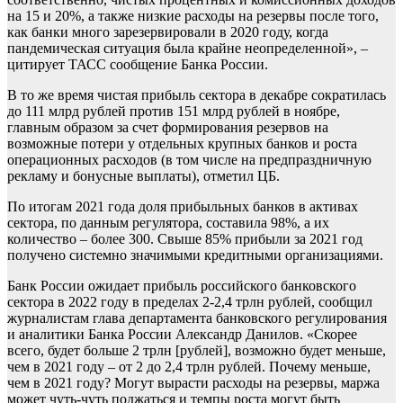
на 15 и 20%, а также низкие расходы на резервы после того,
как банки много зарезервировали в 2020 году, когда
пандемическая ситуация была крайне неопределенной», –
цитирует ТАСС сообщение Банка России.
В то же время чистая прибыль сектора в декабре сократилась
до 111 млрд рублей против 151 млрд рублей в ноябре,
главным образом за счет формирования резервов на
возможные потери у отдельных крупных банков и роста
операционных расходов (в том числе на предпраздничную
рекламу и бонусные выплаты), отметил ЦБ.
По итогам 2021 года доля прибыльных банков в активах
сектора, по данным регулятора, составила 98%, а их
количество – более 300. Свыше 85% прибыли за 2021 год
получено системно значимыми кредитными организациями.
Банк России ожидает прибыль российского банковского
сектора в 2022 году в пределах 2-2,4 трлн рублей, сообщил
журналистам глава департамента банковского регулирования
и аналитики Банка России Александр Данилов. «Скорее
всего, будет больше 2 трлн [рублей], возможно будет меньше,
чем в 2021 году – от 2 до 2,4 трлн рублей. Почему меньше,
чем в 2021 году? Могут вырасти расходы на резервы, маржа
может чуть-чуть поджаться и темпы роста могут быть