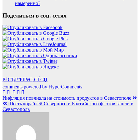
намеренно?
Поделиться в соц. сетях
РќСЂР°РІРёС‚СЃСЏ
comments powered by HyperComments
Навигация
Инфляция повлияла на стоимость продуктов в Севастополе
Шесть кораблей Северного и Балтийского флотов зашли в
по
Севастополь
записям