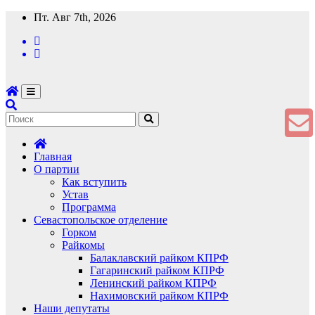
Перейти
Пт. Авг 7th, 2026
к
содержимому
Главная
О партии
Как вступить
Устав
Программа
Севастопольское отделение
Горком
Райкомы
Балаклавский райком КПРФ
Гагаринский райком КПРФ
Ленинский райком КПРФ
Нахимовский райком КПРФ
Наши депутаты