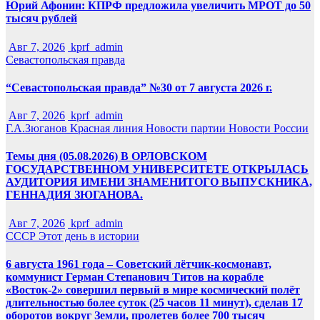
Юрий Афонин: КПРФ предложила увеличить МРОТ до 50
тысяч рублей
Авг 7, 2026
kprf_admin
Севастопольская правда
“Севастопольская правда” №30 от 7 августа 2026 г.
Авг 7, 2026
kprf_admin
Г.А.Зюганов
Красная линия
Новости партии
Новости России
Темы дня (05.08.2026) В ОРЛОВСКОМ
ГОСУДАРСТВЕННОМ УНИВЕРСИТЕТЕ ОТКРЫЛАСЬ
АУДИТОРИЯ ИМЕНИ ЗНАМЕНИТОГО ВЫПУСКНИКА,
ГЕННАДИЯ ЗЮГАНОВА.
Авг 7, 2026
kprf_admin
СССР
Этот день в истории
6 августа 1961 года – Советский лётчик-космонавт,
коммунист Герман Степанович Титов на корабле
«Восток-2» совершил первый в мире космический полёт
длительностью более суток (25 часов 11 минут), сделав 17
оборотов вокруг Земли, пролетев более 700 тысяч