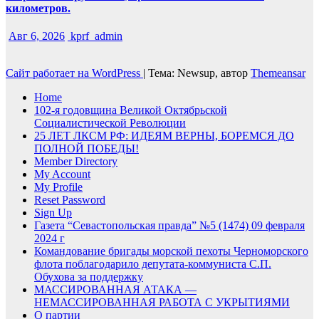
километров.
Авг 6, 2026
kprf_admin
Сайт работает на WordPress
|
Тема: Newsup, автор
Themeansar
Home
102-я годовщина Великой Октябрьской
Социалистической Революции
25 ЛЕТ ЛКСМ РФ: ИДЕЯМ ВЕРНЫ, БОРЕМСЯ ДО
ПОЛНОЙ ПОБЕДЫ!
Member Directory
My Account
My Profile
Reset Password
Sign Up
Газета “Севастопольская правда” №5 (1474) 09 февраля
2024 г
Командование бригады морской пехоты Черноморского
флота поблагодарило депутата-коммуниста С.П.
Обухова за поддержку
МАССИРОВАННАЯ АТАКА —
НЕМАССИРОВАННАЯ РАБОТА С УКРЫТИЯМИ
О партии