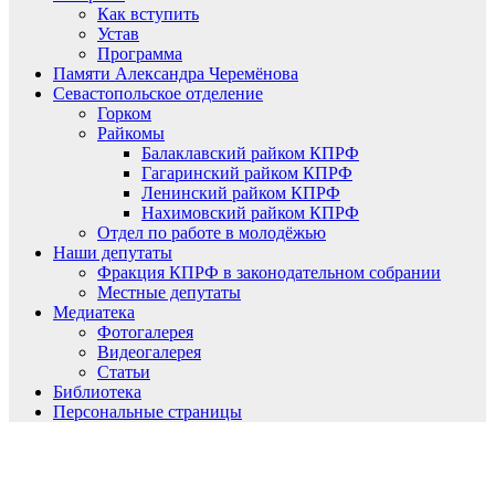
Как вступить
Устав
Программа
Памяти Александра Черемёнова
Севастопольское отделение
Горком
Райкомы
Балаклавский райком КПРФ
Гагаринский райком КПРФ
Ленинский райком КПРФ
Нахимовский райком КПРФ
Отдел по работе в молодёжью
Наши депутаты
Фракция КПРФ в законодательном собрании
Местные депутаты
Медиатека
Фотогалерея
Видеогалерея
Статьи
Библиотека
Персональные страницы