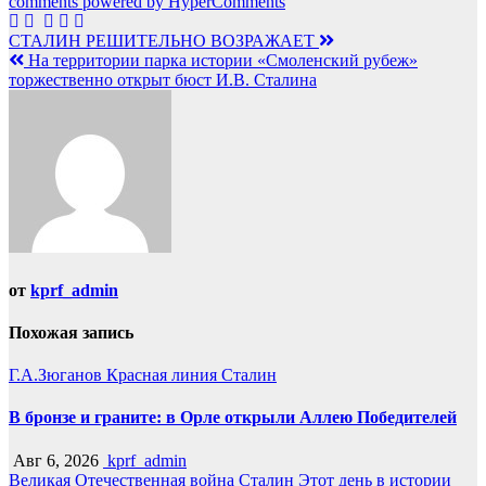
comments powered by HyperComments
Навигация
СТАЛИН РЕШИТЕЛЬНО ВОЗРАЖАЕТ
На территории парка истории «Смоленский рубеж»
по
торжественно открыт бюст И.В. Сталина
записям
от
kprf_admin
Похожая запись
Г.А.Зюганов
Красная линия
Сталин
В бронзе и граните: в Орле открыли Аллею Победителей
Авг 6, 2026
kprf_admin
Великая Отечественная война
Сталин
Этот день в истории