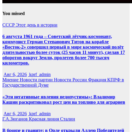
You missed
СССР
Этот день в истории
6 августа 1961 года – Советский лётчик-космонавт,
коммунист Герман Степанович Титов на корабле
«Восток-2» совершил первый в мире космический полёт
длительностью более суток (25 часов 11 минут), сделав 17
оборотов вокруг Земли, пролетев более 700 тысяч
километров.
Авг 6, 2026
kprf_admin
Мнение
Новости партии
Новости России
Фракция КПРФ в
Государственной Думе
«Эти негативные явления недопустимы»: Владимир
Кашин раскритиковал рост цен на топливо для аграриев
Авг 6, 2026
kprf_admin
Г.А.Зюганов
Красная линия
Сталин
В бронзе и граните: в Орле открыли Аллею Победителей