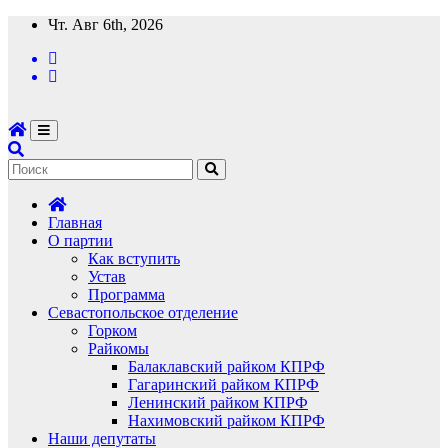
Перейти
Чт. Авг 6th, 2026
к
содержимому
Главная
О партии
Как вступить
Устав
Программа
Севастопольское отделение
Горком
Райкомы
Балаклавский райком КПРФ
Гагаринский райком КПРФ
Ленинский райком КПРФ
Нахимовский райком КПРФ
Наши депутаты