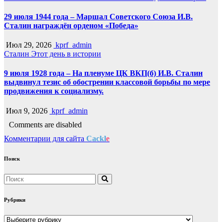
29 июля 1944 года – Маршал Советского Союза И.В.
Сталин награждён орденом «Победа»
Июл 29, 2026
kprf_admin
Сталин
Этот день в истории
9 июля 1928 года – На пленуме ЦК ВКП(б) И.В. Сталин
выдвинул тезис об обострении классовой борьбы по мере
продвижения к социализму.
Июл 9, 2026
kprf_admin
Comments are disabled
Комментарии для сайта
Cackl
e
Поиск
Рубрики
Рубрики