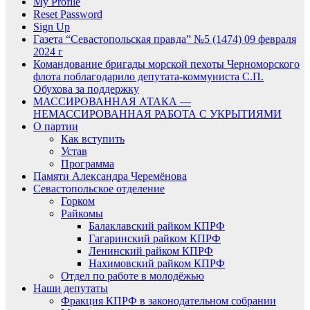
My Profile
Reset Password
Sign Up
Газета “Севастопольская правда” №5 (1474) 09 февраля
2024 г
Командование бригады морской пехоты Черноморского
флота поблагодарило депутата-коммуниста С.П.
Обухова за поддержку
МАССИРОВАННАЯ АТАКА —
НЕМАССИРОВАННАЯ РАБОТА С УКРЫТИЯМИ
О партии
Как вступить
Устав
Программа
Памяти Александра Черемёнова
Севастопольское отделение
Горком
Райкомы
Балаклавский райком КПРФ
Гагаринский райком КПРФ
Ленинский райком КПРФ
Нахимовский райком КПРФ
Отдел по работе в молодёжью
Наши депутаты
Фракция КПРФ в законодательном собрании