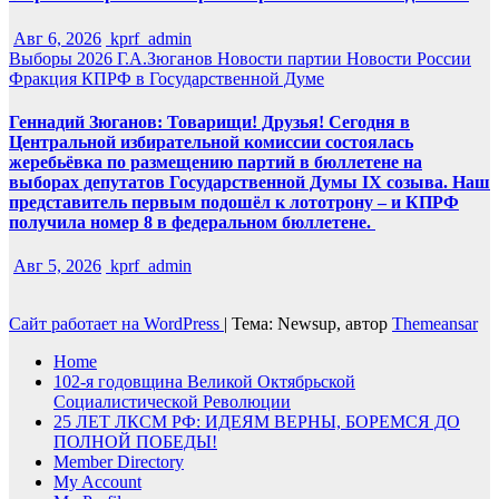
Авг 6, 2026
kprf_admin
Выборы 2026
Г.А.Зюганов
Новости партии
Новости России
Фракция КПРФ в Государственной Думе
Геннадий Зюганов: Товарищи! Друзья! Сегодня в
Центральной избирательной комиссии состоялась
жеребьёвка по размещению партий в бюллетене на
выборах депутатов Государственной Думы IX созыва. Наш
представитель первым подошёл к лототрону – и КПРФ
получила номер 8 в федеральном бюллетене.
Авг 5, 2026
kprf_admin
Сайт работает на WordPress
|
Тема: Newsup, автор
Themeansar
Home
102-я годовщина Великой Октябрьской
Социалистической Революции
25 ЛЕТ ЛКСМ РФ: ИДЕЯМ ВЕРНЫ, БОРЕМСЯ ДО
ПОЛНОЙ ПОБЕДЫ!
Member Directory
My Account