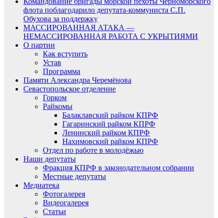
Командование бригады морской пехоты Черноморского
флота поблагодарило депутата-коммуниста С.П.
Обухова за поддержку
МАССИРОВАННАЯ АТАКА —
НЕМАССИРОВАННАЯ РАБОТА С УКРЫТИЯМИ
О партии
Как вступить
Устав
Программа
Памяти Александра Черемёнова
Севастопольское отделение
Горком
Райкомы
Балаклавский райком КПРФ
Гагаринский райком КПРФ
Ленинский райком КПРФ
Нахимовский райком КПРФ
Отдел по работе в молодёжью
Наши депутаты
Фракция КПРФ в законодательном собрании
Местные депутаты
Медиатека
Фотогалерея
Видеогалерея
Статьи