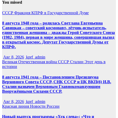
You missed
СССР
Фракция КПРФ в Государственной Думе
8 августа 1948 года – родилась Светлана Евгеньевна
Савицкая – советский космонавт, лётчик-испытатель,
единственная женщина – дважды Герой Советского Союза
(1982, 1984), первая в мире женщина, совершившая выход
в открытый космос. Депутат Государственной Думы от
КПРФ.
Авг 8, 2026
kprf_admin
Великая Отечественная война
СССР
Сталин
Этот день в
истории
8 августа 1941 года – Постановлением Президиума
Верховного Совета СССР, СНК СССР и ЦК ВКП(б) И.В.
Сталин назначен Верховным Главнокомандующим
Вооружёнными Силами СССР.
Авг 8, 2026
kprf_admin
Красная линия
Новости России
Новый выпуск программы «Хук слева»: «Что и