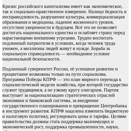
Кризис российского капитализма имеет как экономическое,
так и социально-нравственное измерение. Налицо бедность и
несправедливость, разрушение культуры, коммерциализация
образования и медицины, падение жизненного уровня,
отсутствие уверенности в будущем. Всё это не позволяет
достигать национального единства и ослабляет страну перед
нарастающими внешними угрозами. Трудно воспитать
подлинный патриотизм в условиях, когда человек труда
унижен, а миллионы людей живут в нужде. Борьба за
социальную справедливость — необходимое условие
национальной безопасности.
Подлинный суверенитет России, её успешное развитие и
процветание возможны только на пути социализма.
Программа Победы КПРФ — это план мирного перехода к
социалистической модели хозяйства, при которой государство
служит трудящимся, а не узкому кругу олигархов. Партия
выступает за национализацию стратегических отраслей
экономики и банковской системы, за внедрение
государственного планирования и превращение Центробанка
в инструмент развития. КПРФ нацелена изменить бюджетную
и налоговую политику, регулировать цены и тарифы. Целями
правительства должны стать поддержка малоимущих и
экономический рост, поддержка промышленности, науки,