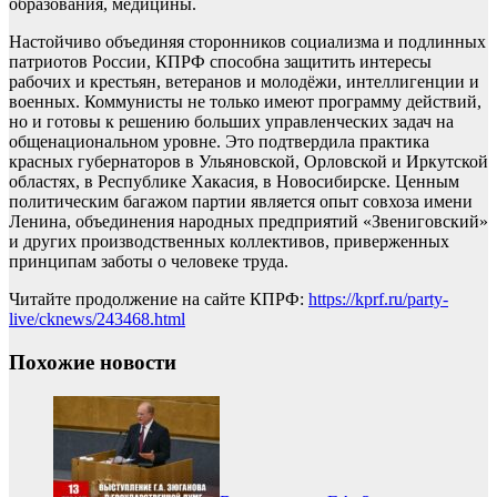
образования, медицины.
Настойчиво объединяя сторонников социализма и подлинных
патриотов России, КПРФ способна защитить интересы
рабочих и крестьян, ветеранов и молодёжи, интеллигенции и
военных. Коммунисты не только имеют программу действий,
но и готовы к решению больших управленческих задач на
общенациональном уровне. Это подтвердила практика
красных губернаторов в Ульяновской, Орловской и Иркутской
областях, в Республике Хакасия, в Новосибирске. Ценным
политическим багажом партии является опыт совхоза имени
Ленина, объединения народных предприятий «Звениговский»
и других производственных коллективов, приверженных
принципам заботы о человеке труда.
Читайте продолжение на сайте КПРФ:
https://kprf.ru/party-
live/cknews/243468.html
Похожие новости