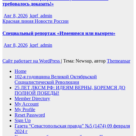
требовалось доказать!»
Авг 8, 2026
kprf_admin
Красная линия
Новости России
Специальный репортаж «Изменимся или вымрем»
Авг 8, 2026
kprf_admin
Сайт работает на WordPress
|
Тема: Newsup, автор
Themeansar
Home
102-я годовщина Великой Октябрьской
Социалистической Революции
25 ЛЕТ ЛКСМ РФ: ИДЕЯМ ВЕРНЫ, БОРЕМСЯ ДО
ПОЛНОЙ ПОБЕДЫ!
Member Directory
My Account
My Profile
Reset Password
Sign Up
Газета “Севастопольская правда” №5 (1474) 09 февраля
2024 г