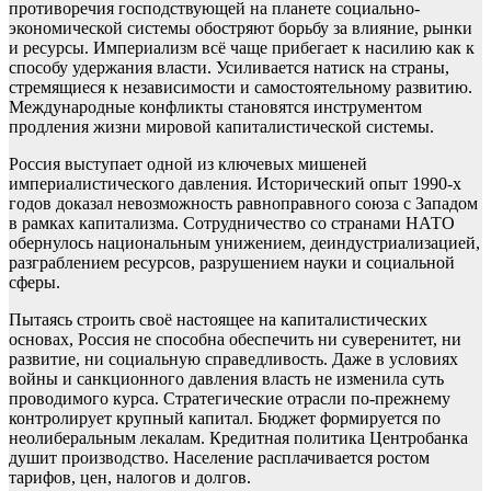
противоречия господствующей на планете социально-
экономической системы обостряют борьбу за влияние, рынки
и ресурсы. Империализм всё чаще прибегает к насилию как к
способу удержания власти. Усиливается натиск на страны,
стремящиеся к независимости и самостоятельному развитию.
Международные конфликты становятся инструментом
продления жизни мировой капиталистической системы.
Россия выступает одной из ключевых мишеней
империалистического давления. Исторический опыт 1990-х
годов доказал невозможность равноправного союза с Западом
в рамках капитализма. Сотрудничество со странами НАТО
обернулось национальным унижением, деиндустриализацией,
разграблением ресурсов, разрушением науки и социальной
сферы.
Пытаясь строить своё настоящее на капиталистических
основах, Россия не способна обеспечить ни суверенитет, ни
развитие, ни социальную справедливость. Даже в условиях
войны и санкционного давления власть не изменила суть
проводимого курса. Стратегические отрасли по-прежнему
контролирует крупный капитал. Бюджет формируется по
неолиберальным лекалам. Кредитная политика Центробанка
душит производство. Население расплачивается ростом
тарифов, цен, налогов и долгов.