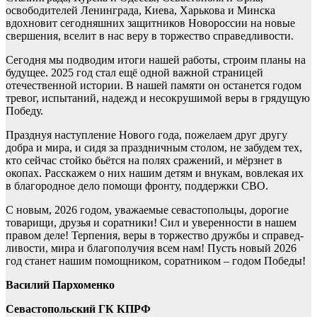
освободителей Ленинграда, Киева, Харькова и Минска
вдохновит сегодняшних защитников Новороссии на новые
свершения, вселит в нас веру в торжество справедливости.
Сегодня мы подводим итоги нашей работы, строим планы на
будущее. 2025 год стал ещё одной важной страницей
отечественной истории. В нашей памяти он останется годом
тревог, испытаний, надежд и несокрушимой веры в грядущую
Победу.
Празднуя наступление Нового года, пожелаем друг другу
добра и мира, и сидя за праздничным столом, не забудем тех,
кто сейчас стойко бьётся на полях сражений, и мёрзнет в
окопах. Расскажем о них нашим детям и внукам, вовлекая их
в благородное дело помощи фронту, поддержки СВО.
С новым, 2026 годом, уважаемые севастопольцы, дорогие
товарищи, друзья и соратники! Сил и уверенности в нашем
правом деле! Терпения, веры в торжество дружбы и справед-
ливости, мира и благополучия всем нам! Пусть новый 2026
год станет нашим помощником, соратником – годом Победы!
Василий Пархоменко
Севастопольский ГК КПРФ