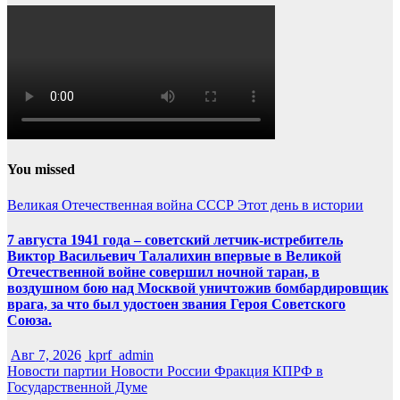
You missed
Великая Отечественная война
СССР
Этот день в истории
7 августа 1941 года – советский летчик-истребитель
Виктор Васильевич Талалихин впервые в Великой
Отечественной войне совершил ночной таран, в
воздушном бою над Москвой уничтожив бомбардировщик
врага, за что был удостоен звания Героя Советского
Союза.
Авг 7, 2026
kprf_admin
Новости партии
Новости России
Фракция КПРФ в
Государственной Думе