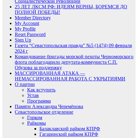
Социалистической Революции
25 ЛЕТ ЛКСМ РФ: ИДЕЯМ ВЕРНЫ, БОРЕМСЯ ДО
ПОЛНОЙ ПОБЕДЫ!
Member Directory
My Account
My Profile
Reset Password
Sign Up
Газета “Севастопольская правда” №5 (1474) 09 февраля
2024 г
Командование бригады морской пехоты Черноморского
флота поблагодарило депутата-коммуниста С.П.
Обухова за поддержку
МАССИРОВАННАЯ АТАКА —
НЕМАССИРОВАННАЯ РАБОТА С УКРЫТИЯМИ
О партии
Как вступить
Устав
Программа
Памяти Александра Черемёнова
Севастопольское отделение
Горком
Райкомы
Балаклавский райком КПРФ
Гагаринский райком КПРФ