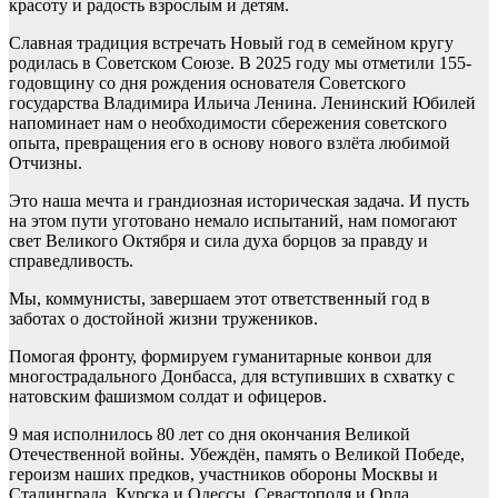
красоту и радость взрослым и детям.
Славная традиция встречать Новый год в семейном кругу
родилась в Советском Союзе. В 2025 году мы отметили 155-
годовщину со дня рождения основателя Советского
государства Владимира Ильича Ленина. Ленинский Юбилей
напоминает нам о необходимости сбережения советского
опыта, превращения его в основу нового взлёта любимой
Отчизны.
Это наша мечта и грандиозная историческая задача. И пусть
на этом пути уготовано немало испытаний, нам помогают
свет Великого Октября и сила духа борцов за правду и
справедливость.
Мы, коммунисты, завершаем этот ответственный год в
заботах о достойной жизни тружеников.
Помогая фронту, формируем гуманитарные конвои для
многострадального Донбасса, для вступивших в схватку с
натовским фашизмом солдат и офицеров.
9 мая исполнилось 80 лет со дня окончания Великой
Отечественной войны. Убеждён, память о Великой Победе,
героизм наших предков, участников обороны Москвы и
Сталинграда, Курска и Одессы, Севастополя и Орла,