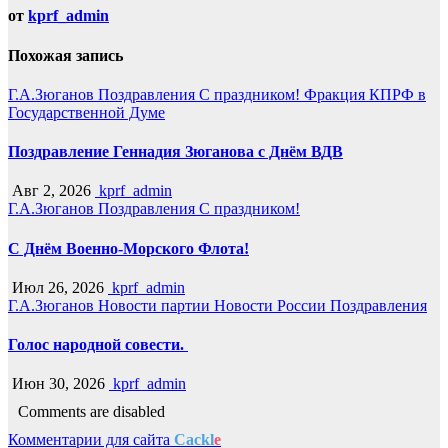
от
kprf_admin
Похожая запись
Г.А.Зюганов
Поздравления
С праздником!
Фракция КПРФ в
Государственной Думе
Поздравление Геннадия Зюганова с Днём ВДВ
Авг 2, 2026
kprf_admin
Г.А.Зюганов
Поздравления
С праздником!
С Днём Военно-Морского Флота!
Июл 26, 2026
kprf_admin
Г.А.Зюганов
Новости партии
Новости России
Поздравления
Голос народной совести.
Июн 30, 2026
kprf_admin
Comments are disabled
Комментарии для сайта
Cackl
e