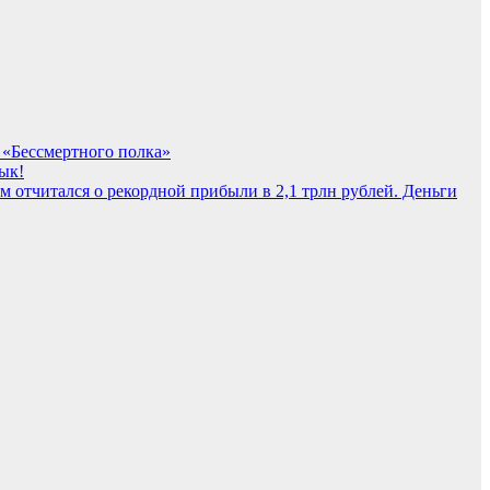
е «Бессмертного полка»
ык!
м отчитался о рекордной прибыли в 2,1 трлн рублей. Деньги