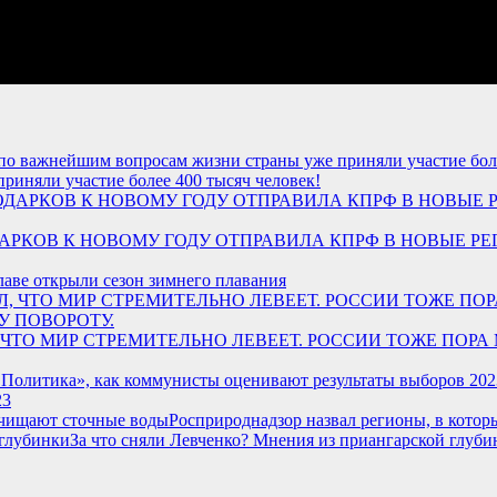
иняли участие более 400 тысяч человек!
Х ПОДАРКОВ К НОВОМУ ГОДУ ОТПРАВИЛА КПРФ В НОВЫЕ 
лаве открыли сезон зимнего плавания
ЗАЛ, ЧТО МИР СТРЕМИТЕЛЬНО ЛЕВЕЕТ. РОССИИ ТОЖЕ П
23
Росприроднадзор назвал регионы, в кото
За что сняли Левченко? Мнения из приангарской глуби