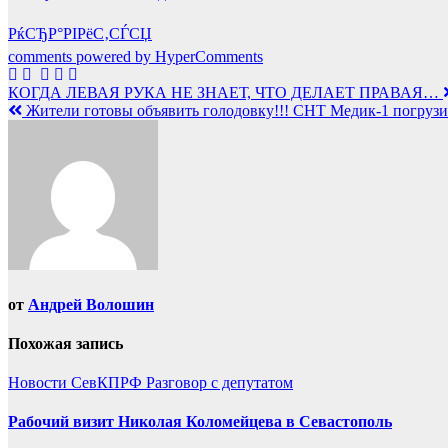
РќСЂР°РІРёС‚СЃСЏ
comments powered by HyperComments
Навигация
КОГДА ЛЕВАЯ РУКА НЕ ЗНАЕТ, ЧТО ДЕЛАЕТ ПРАВАЯ…
Жители готовы объявить голодовку!!! СНТ Медик-1 погрузи
по
записям
от
Андрей Волошин
Похожая запись
Новости СевКПРФ
Разговор с депутатом
Рабочий визит Николая Коломейцева в Севастополь