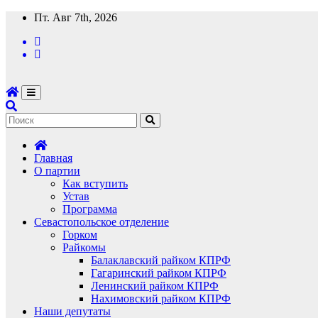
Перейти
Пт. Авг 7th, 2026
к
содержимому
Главная
О партии
Как вступить
Устав
Программа
Севастопольское отделение
Горком
Райкомы
Балаклавский райком КПРФ
Гагаринский райком КПРФ
Ленинский райком КПРФ
Нахимовский райком КПРФ
Наши депутаты