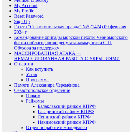
Member Directory
My Account
My Profile
Reset Password
Sign Up
Газета “Севастопольская правда” №5 (1474) 09 февраля
2024 г
Командование бригады морской пехоты Черноморского
флота поблагодарило депутата-коммуниста С.П.
Обухова за поддержку
МАССИРОВАННАЯ АТАКА —
НЕМАССИРОВАННАЯ РАБОТА С УКРЫТИЯМИ
О партии
Как вступить
Устав
Программа
Памяти Александра Черемёнова
Севастопольское отделение
Горком
Райкомы
Балаклавский райком КПРФ
Гагаринский райком КПРФ
Ленинский райком КПРФ
Нахимовский райком КПРФ
Отдел по работе в молодёжью