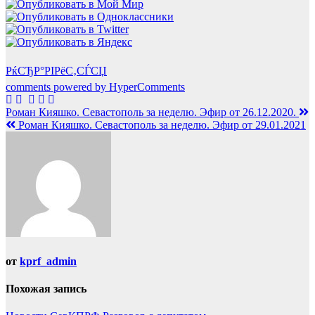
РќСЂР°РІРёС‚СЃСЏ
comments powered by HyperComments
Навигация
Роман Кияшко. Севастополь за неделю. Эфир от 26.12.2020.
Роман Кияшко. Севастополь за неделю. Эфир от 29.01.2021
по
записям
от
kprf_admin
Похожая запись