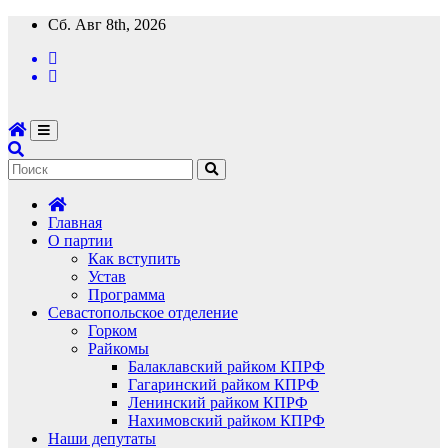
Перейти
Сб. Авг 8th, 2026
к
содержимому
Главная
О партии
Как вступить
Устав
Программа
Севастопольское отделение
Горком
Райкомы
Балаклавский райком КПРФ
Гагаринский райком КПРФ
Ленинский райком КПРФ
Нахимовский райком КПРФ
Наши депутаты