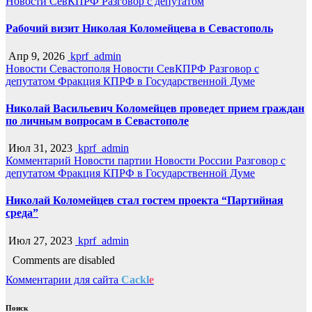
Новости СевКПРФ
Разговор с депутатом
Рабочий визит Николая Коломейцева в Севастополь
Апр 9, 2026
kprf_admin
Новости Севастополя
Новости СевКПРФ
Разговор с
депутатом
Фракция КПРФ в Государственной Думе
Николай Васильевич Коломейцев проведет прием граждан
по личным вопросам в Севастополе
Июл 31, 2023
kprf_admin
Комментарий
Новости партии
Новости России
Разговор с
депутатом
Фракция КПРФ в Государственной Думе
Николай Коломейцев стал гостем проекта “Партийная
среда”
Июл 27, 2023
kprf_admin
Comments are disabled
Комментарии для сайта
Cackl
e
Поиск