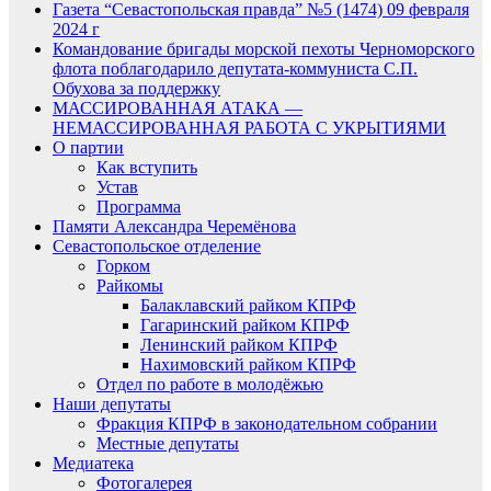
Газета “Севастопольская правда” №5 (1474) 09 февраля
2024 г
Командование бригады морской пехоты Черноморского
флота поблагодарило депутата-коммуниста С.П.
Обухова за поддержку
МАССИРОВАННАЯ АТАКА —
НЕМАССИРОВАННАЯ РАБОТА С УКРЫТИЯМИ
О партии
Как вступить
Устав
Программа
Памяти Александра Черемёнова
Севастопольское отделение
Горком
Райкомы
Балаклавский райком КПРФ
Гагаринский райком КПРФ
Ленинский райком КПРФ
Нахимовский райком КПРФ
Отдел по работе в молодёжью
Наши депутаты
Фракция КПРФ в законодательном собрании
Местные депутаты
Медиатека
Фотогалерея