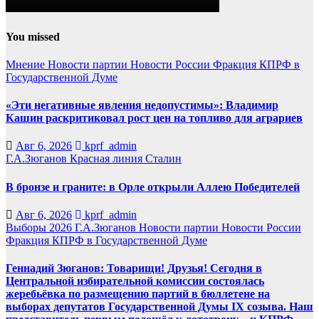
You missed
Мнение
Новости партии
Новости России
Фракция КПРФ в
Государственной Думе
«Эти негативные явления недопустимы»: Владимир
Кашин раскритиковал рост цен на топливо для аграриев
Авг 6, 2026
kprf_admin
Г.А.Зюганов
Красная линия
Сталин
В бронзе и граните: в Орле открыли Аллею Победителей
Авг 6, 2026
kprf_admin
Выборы 2026
Г.А.Зюганов
Новости партии
Новости России
Фракция КПРФ в Государственной Думе
Геннадий Зюганов: Товарищи! Друзья! Сегодня в
Центральной избирательной комиссии состоялась
жеребьёвка по размещению партий в бюллетене на
выборах депутатов Государственной Думы IX созыва. Наш