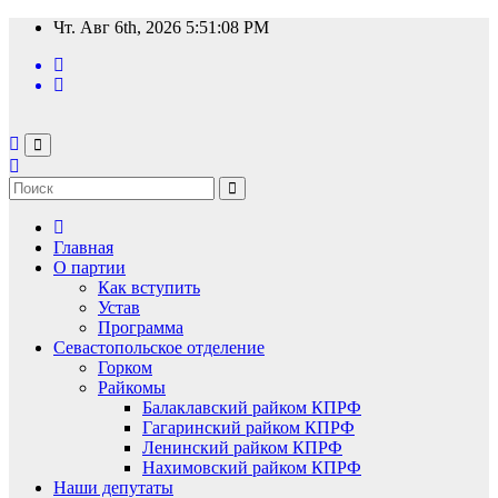
Перейти
Чт. Авг 6th, 2026
5:51:08 PM
к
содержимому
Главная
О партии
Как вступить
Устав
Программа
Севастопольское отделение
Горком
Райкомы
Балаклавский райком КПРФ
Гагаринский райком КПРФ
Ленинский райком КПРФ
Нахимовский райком КПРФ
Наши депутаты