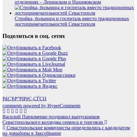
отделениях – Ленинском и Нахимовском
Стройка, больница и госпиталь вместо традиционных
достопримечательностей Севастополя
Поделиться в соц. сетях
РќСЂР°РІРёС‚СЃСЏ
comments powered by HyperComments
Навигация
Василий Пархоменко поздравил выпускников
Севастопольского колледжа сервиса и торговли
по
Севастопольские коммунисты определились с кандидатом
записям
на довыборы в Заксобрание