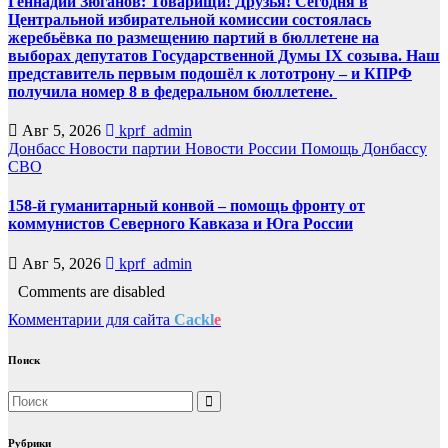
Геннадий Зюганов: Товарищи! Друзья! Сегодня в
Центральной избирательной комиссии состоялась
жеребьёвка по размещению партий в бюллетене на
выборах депутатов Государственной Думы IX созыва. Наш
представитель первым подошёл к лототрону – и КПРФ
получила номер 8 в федеральном бюллетене.
Авг 5, 2026
kprf_admin
Донбасс
Новости партии
Новости России
Помощь Донбассу
СВО
158-й гуманитарный конвой – помощь фронту от
коммунистов Северного Кавказа и Юга России
Авг 5, 2026
kprf_admin
Comments are disabled
Комментарии для сайта
Cackl
e
Поиск
Рубрики