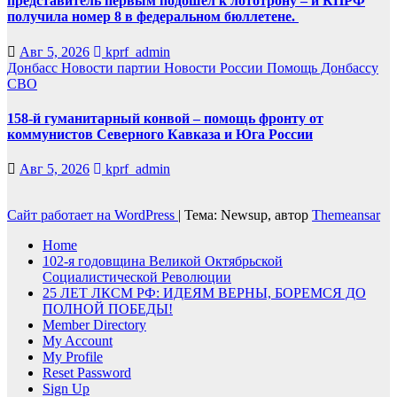
представитель первым подошёл к лототрону – и КПРФ
получила номер 8 в федеральном бюллетене.
Авг 5, 2026
kprf_admin
Донбасс
Новости партии
Новости России
Помощь Донбассу
СВО
158-й гуманитарный конвой – помощь фронту от
коммунистов Северного Кавказа и Юга России
Авг 5, 2026
kprf_admin
Сайт работает на WordPress
|
Тема: Newsup, автор
Themeansar
Home
102-я годовщина Великой Октябрьской
Социалистической Революции
25 ЛЕТ ЛКСМ РФ: ИДЕЯМ ВЕРНЫ, БОРЕМСЯ ДО
ПОЛНОЙ ПОБЕДЫ!
Member Directory
My Account
My Profile
Reset Password
Sign Up