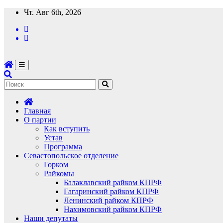
Перейти
Чт. Авг 6th, 2026
к
содержимому
Главная
О партии
Как вступить
Устав
Программа
Севастопольское отделение
Горком
Райкомы
Балаклавский райком КПРФ
Гагаринский райком КПРФ
Ленинский райком КПРФ
Нахимовский райком КПРФ
Наши депутаты