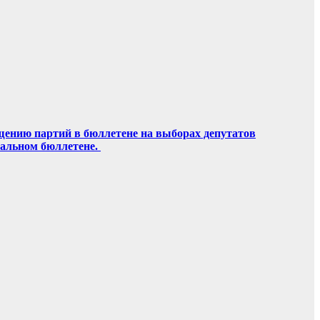
щению партий в бюллетене на выборах депутатов
ральном бюллетене.