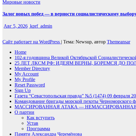
Мировые новости
Залог новых побед — в верности социалистическому выбор
Авг 5, 2026
kprf_admin
Сайт работает на WordPress
|
Тема: Newsup, автор
Themeansar
Home
102-я годовщина Великой Октябрьской Социалистическ
25 ЛЕТ ЛКСМ РФ: ИДЕЯМ ВЕРНЫ, БОРЕМСЯ ДО П
Member Directory
My Account
My Profile
Reset Password
Sign Up
Газета “Севастопольская правда” №5 (1474) 09 февраля 20
Командование бригады морской пехоты Черноморского фл
МАССИРОВАННАЯ АТАКА — НЕМАССИРОВАННАЯ
О партии
Как вступить
Устав
Программа
Памяти Александра Черемёнова