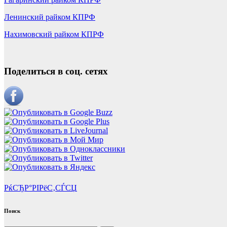
Ленинский райком КПРФ
Нахимовский райком КПРФ
Поделиться в соц. сетях
РќСЂР°РІРёС‚СЃСЏ
Поиск