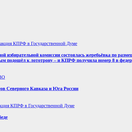
акция КПРФ в Государственной Думе
ой избирательной комиссии состоялась жеребьёвка по разме
ым подошёл к лототрону – и КПРФ получила номер 8 в феде
ВО
ов Северного Кавказа и Юга России
кция КПРФ в Государственной Думе
беде