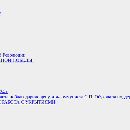
у
ой Революции
ОЛНОЙ ПОБЕДЫ!
24 г
ота поблагодарило депутата-коммуниста С.П. Обухова за подд
 РАБОТА С УКРЫТИЯМИ