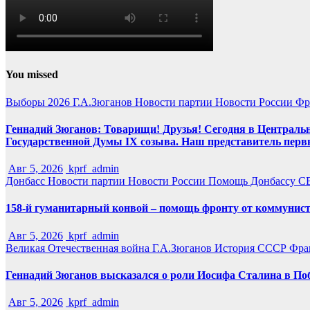
You missed
Выборы 2026
Г.А.Зюганов
Новости партии
Новости России
Фр
Геннадий Зюганов: Товарищи! Друзья! Сегодня в Центральн
Государственной Думы IX созыва. Наш представитель перв
Авг 5, 2026
kprf_admin
Донбасс
Новости партии
Новости России
Помощь Донбассу
С
158-й гуманитарный конвой – помощь фронту от коммунист
Авг 5, 2026
kprf_admin
Великая Отечественная война
Г.А.Зюганов
История СССР
Фра
Геннадий Зюганов высказался о роли Иосифа Сталина в По
Авг 5, 2026
kprf_admin