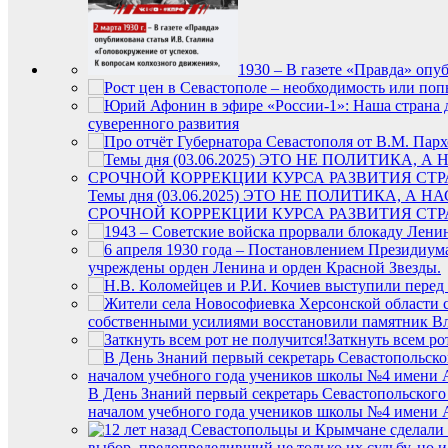
1930 – В газете «Правда» опу
суверенного развития
Темы дня (03.06.2025) ЭТО НЕ ПОЛИТИКА
СРОЧНОЙ КОРРЕКЦИИ КУРСА РАЗВИТИЯ СТ
учреждены орден Ленина и орден Красной Звезды.
собственными усилиями восстановили памятник В
Заткнуть всем ро
В День Знаний первый секретарь Севастопольского
началом учебного года учеников школы №4 имени А
выбор, предопределивший не только их судьбу, но и