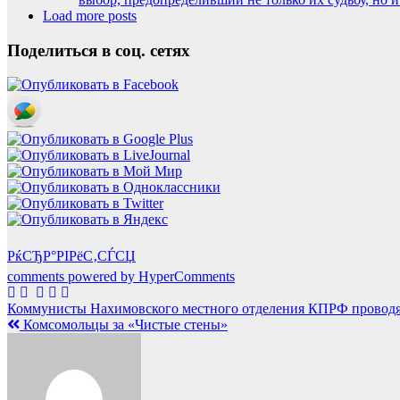
Load more posts
Поделиться в соц. сетях
РќСЂР°РІРёС‚СЃСЏ
comments powered by HyperComments
Навигация
Коммунисты Нахимовского местного отделения КПРФ проводят
Комсомольцы за «Чистые стены»
по
записям