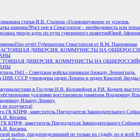
бликована статья И.В. Сталина «Головокружение от успехов.
Рост цен в Севастополе – необходимость или поп
Юрий Афонин в
Про отчёт Губернатора Севастополя от В.М. Пархоменко
, А НАСТОЯЩАЯ ДИВЕРСИЯ. КОММУНИСТЫ НА ОБЩЕРОСС
РАНЫ
1943 – Советские войска прорвали блокаду Ленинграда.
Н.В. Коломейцев и Р.И. Кочиев выступ
ладимиру Ильичу Ленину.
т не получится!
 ГК КПРФ, заместитель Председателя Законодательного Собрани
.Н. Кесаева.
 всей России.