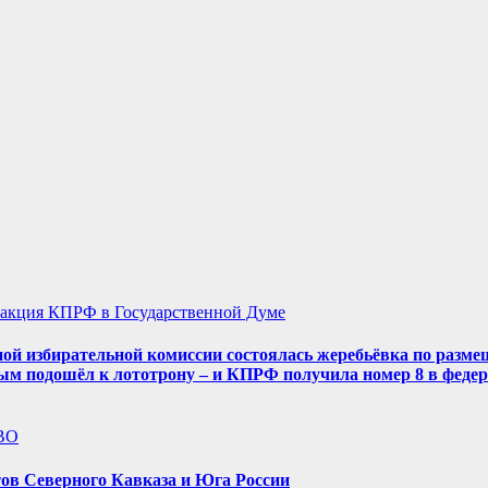
акция КПРФ в Государственной Думе
ой избирательной комиссии состоялась жеребьёвка по разме
ым подошёл к лототрону – и КПРФ получила номер 8 в феде
ВО
ов Северного Кавказа и Юга России