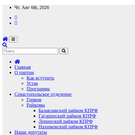
Перейти
Чт. Авг 6th, 2026
к
содержимому
Главная
О партии
Как вступить
Устав
Программа
Севастопольское отделение
Горком
Райкомы
Балаклавский райком КПРФ
Гагаринский райком КПРФ
Ленинский райком КПРФ
Нахимовский райком КПРФ
Наши депутаты