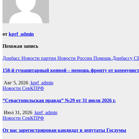
от
kprf_admin
Похожая запись
Донбасс
Новости партии
Новости России
Помощь Донбассу
С
158-й гуманитарный конвой – помощь фронту от коммунист
Авг 5, 2026
kprf_admin
Новости СевКПРФ
“Севастопольская правда” №29 от 31 июля 2026 г.
Июл 31, 2026
kprf_admin
Новости СевКПРФ
От нас зарегистрирован кандидат в депутаты Госдумы