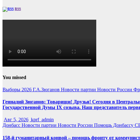
RSS
You missed
Выборы 2026
Г.А.Зюганов
Новости партии
Новости России
Фр
Геннадий Зюганов: Товарищи! Друзья! Сегодня в Центральн
Государственной Думы IX созыва. Наш представитель перв
Авг 5, 2026
kprf_admin
Донбасс
Новости партии
Новости России
Помощь Донбассу
С
158-й гуманитарный конвой – помощь фронту от коммунист