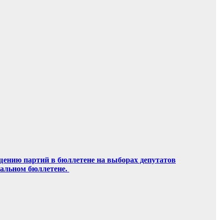
щению партий в бюллетене на выборах депутатов
ральном бюллетене.