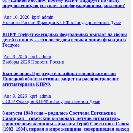
от «Единой России»: почему КПРФ лидирует по числу
предложений, но уступает в информационном давлении?
Авг 10, 2026
kprf_admin
Новости России
Фракция КПРФ в Государственной Думе
КПРФ требует ежегодных федеральных выплат на сборы
детей в школу — это последовательная линия фракции в
Госдуме
Авг 9, 2026
kprf_admin
Выборы 2026
Новости России
Был не прав. Председатель избирательной комиссии
Липецкой области отозвал запрет на распространение
агитматериала КПРФ.
Авг 9, 2026
kprf_admin
СССР
Фракция КПРФ в Государственной Думе
8 августа 1948 года – родилась Светлана Евгеньевна
Савицкая – советский космонавт, лётчик-испытатель,
единственная женщина – дважды Герой Советского Союза
(1982, 1984), первая в мире женщина, совершившая выход