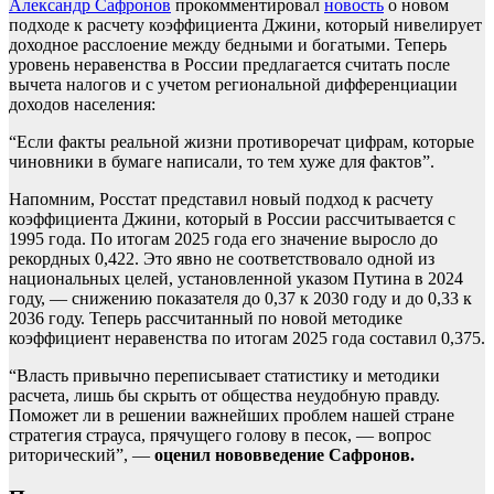
Александр Сафронов
прокомментировал
новость
о новом
подходе к расчету коэффициента Джини, который нивелирует
доходное расслоение между бедными и богатыми. Теперь
уровень неравенства в России предлагается считать после
вычета налогов и с учетом региональной дифференциации
доходов населения:
“Если факты реальной жизни противоречат цифрам, которые
чиновники в бумаге написали, то тем хуже для фактов”.
Напомним, Росстат представил новый подход к расчету
коэффициента Джини, который в России рассчитывается с
1995 года. По итогам 2025 года его значение выросло до
рекордных 0,422. Это явно не соответствовало одной из
национальных целей, установленной указом Путина в 2024
году, — снижению показателя до 0,37 к 2030 году и до 0,33 к
2036 году. Теперь рассчитанный по новой методике
коэффициент неравенства по итогам 2025 года составил 0,375.
“Власть привычно переписывает статистику и методики
расчета, лишь бы скрыть от общества неудобную правду.
Поможет ли в решении важнейших проблем нашей стране
стратегия страуса, прячущего голову в песок, — вопрос
риторический”, —
оценил нововведение Сафронов.