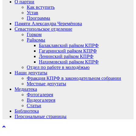
О партии
Как вступить
Устав
Программа
Памяти Александра Черемёнова
Севастопольское отделение
Горком
Райкомы
Балаклавский райком КПРФ
Гагаринский райком КПРФ
Ленинский райком КПРФ
Нахимовский райком КПРФ
Отдел по работе в молодёжью
Наши депутаты
Фракция КПРФ в законодательном собрании
Местные депутаты
Медиатека
Фотогалерея
Видеогалерея
Статьи
Библиотека
Персональные страницы