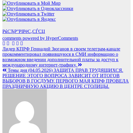
РќСЂР°РІРёС‚СЃСЏ
comments powered by HyperComments
Навигация
Лидер КПРФ Геннадий Зюганов в своем телеграм-канале
прокомментировал появившуюся в СМИ информацию о
по
возможном введении дополнительной платы за доступ к
записям
международному интернет-трафику.
Темы дня (04.05.2026) ЗАЩИТА ПРАВ ТРУДЯЩИХСЯ.
РЕШЕНИЕ ЭТОГО ВОПРОСА ЗАВИСИТ ОТ ИТОГОВ
ВЫБОРОВ В ГОСДУМУ. ПЕРВОГО МАЯ КПРФ ПРОВЕЛА
ПРАЗДНИЧНУЮ АКЦИЮ В ЦЕНТРЕ СТОЛИЦЫ.