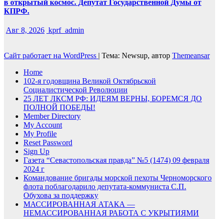
в открытый космос. Депутат Государственной Думы от
КПРФ.
Авг 8, 2026
kprf_admin
Сайт работает на WordPress
|
Тема: Newsup, автор
Themeansar
Home
102-я годовщина Великой Октябрьской
Социалистической Революции
25 ЛЕТ ЛКСМ РФ: ИДЕЯМ ВЕРНЫ, БОРЕМСЯ ДО
ПОЛНОЙ ПОБЕДЫ!
Member Directory
My Account
My Profile
Reset Password
Sign Up
Газета “Севастопольская правда” №5 (1474) 09 февраля
2024 г
Командование бригады морской пехоты Черноморского
флота поблагодарило депутата-коммуниста С.П.
Обухова за поддержку
МАССИРОВАННАЯ АТАКА —
НЕМАССИРОВАННАЯ РАБОТА С УКРЫТИЯМИ