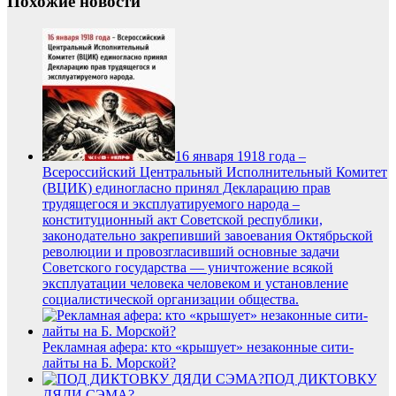
Похожие новости
16 января 1918 года –
Всероссийский Центральный Исполнительный Комитет
(ВЦИК) единогласно принял Декларацию прав
трудящегося и эксплуатируемого народа –
конституционный акт Советской республики,
законодательно закрепивший завоевания Октябрьской
революции и провозгласивший основные задачи
Советского государства — уничтожение всякой
эксплуатации человека человеком и установление
социалистической организации общества.
Рекламная афера: кто «крышует» незаконные сити-
лайты на Б. Морской?
ПОД ДИКТОВКУ
ДЯДИ СЭМА?