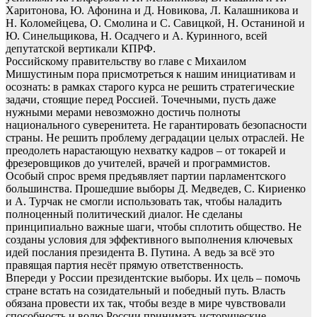
Харитонова, Ю. Афонина и Д. Новикова, Л. Калашникова и
Н. Коломейцева, О. Смолина и С. Савицкой, Н. Останиной и
Ю. Синельщикова, Н. Осадчего и А. Куринного, всей
депутатской вертикали КПРФ.
Российскому правительству во главе с Михаилом
Мишустиным пора присмотреться к нашим инициативам и
осознать: в рамках старого курса не решить стратегические
задачи, стоящие перед Россией. Точечными, пусть даже
нужными мерами невозможно достичь полноты
национального суверенитета. Не гарантировать безопасности
страны. Не решить проблему деградации целых отраслей. Не
преодолеть нарастающую нехватку кадров – от токарей и
фрезеровщиков до учителей, врачей и программистов.
Особый спрос время предъявляет партии парламентского
большинства. Прошедшие выборы Д. Медведев, С. Кириенко
и А. Турчак не смогли использовать так, чтобы наладить
полноценный политический диалог. Не сделаны
принципиально важные шаги, чтобы сплотить общество. Не
созданы условия для эффективного выполнения ключевых
идей послания президента В. Путина. А ведь за всё это
правящая партия несёт прямую ответственность.
Впереди у России президентские выборы. Их цель – помочь
стране встать на созидательный и победный путь. Власть
обязана провести их так, чтобы везде в мире чувствовали
способность и волю России принимать исторические