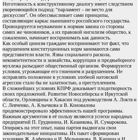
Неготовность к конструктивному диалогу имеет следствием
укореняющийся подход: “парламент – не место для
дискуссии”. Он обессмысливает сами принципы,
составляющие каркас нынешнего российского государства.
Провоцируется неуважение к нормам закона со стороны
самих же чиновников, а их правовой нигилизм общество, к
сожалению, начинает воспринимать как данность.
Как особый цинизм граждане воспринимают тот факт, что
нарушением конституционных норм занимаются сами
представители власти. Язвы социального раскола,
некомпетентности и зазнайства, коррупции и предвыборного
мухлежа разъедают общественный организм. Формируются
условия, угрожающие его гниением и разрушением. Не
исправлять положение в условиях злобной натовской
агрессии стало бы не халатностью, а преступлением.
В сложнейших условиях КПРФ доказывает плодотворность
своих предложений. Развитие Новосибирска и Иркутской
области, Орловщины и Хакасии под руководством А. Локтя и
С. Левченко, А. Клычкова и В. Коновалова
продемонстрировало эффективность нашей программы.
Важным аргументом в её пользу являются успехи народных
предприятий П. Грудинина, И. Казанкова, И. Сумарокова.
Опираясь на этот опыт, наша партия выдвигала свои
законодательные инициативы. Их пакет сформирован
усилиями Ж. Алферова и И. Мельникова, В. Кашина и Н.