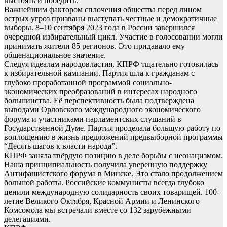
выстоять и победить.
Важнейшим фактором сплочения общества перед лицом
острых угроз призваны выступать честные и демократичные
выборы. 8–10 сентября 2023 года в России завершился
очередной избирательный цикл. Участие в голосовании могли
принимать жители 85 регионов. Это придавало ему
общенациональное значение.
Следуя идеалам народовластия, КПРФ тщательно готовилась
к избирательной кампании. Партия шла к гражданам с
глубоко проработанной программой социально-
экономических преобразований в интересах народного
большинства. Её перспективность была подтверждена
выводами Орловского международного экономического
форума и участниками парламентских слушаний в
Государственной Думе. Партия проделала большую работу по
воплощению в жизнь предложений предвыборной программы
“Десять шагов к власти народа”.
КПРФ заняла твёрдую позицию в деле борьбы с неонацизмом.
Наша принципиальность получила уверенную поддержку
Антифашистского форума в Минске. Это стало продолжением
большой работы. Российские коммунисты всегда глубоко
ценили международную солидарность своих товарищей. 100-
летие Великого Октября, Красной Армии и Ленинского
Комсомола мы встречали вместе со 132 зарубежными
делегациями.