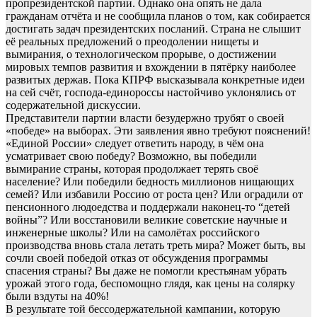
пропрезидентской партии. Однако она опять не дала
гражданам отчёта и не сообщила планов о том, как собирается
достигать задач президентских посланий. Страна не слышит
её реальных предложений о преодолении нищеты и
вымирания, о технологическом прорыве, о достижении
мировых темпов развития и вхождении в пятёрку наиболее
развитых держав. Пока КПРФ высказывала конкретные идеи
на сей счёт, господа-единороссы настойчиво уклонялись от
содержательной дискуссии.
Представители партии власти безудержно трубят о своей
«победе» на выборах. Эти заявления явно требуют пояснений!
«Единой России» следует ответить народу, в чём она
усматривает свою победу? Возможно, вы победили
вымирание страны, которая продолжает терять своё
население? Или победили бедность миллионов нищающих
семей? Или избавили Россию от роста цен? Или оградили от
пенсионного людоедства и поддержали наконец-то “детей
войны”? Или восстановили великие советские научные и
инженерные школы? Или на самолётах российского
производства вновь стала летать треть мира? Может быть, вы
сочли своей победой отказ от обсуждения программы
спасения страны? Вы даже не помогли крестьянам убрать
урожай этого года, беспомощно глядя, как цены на солярку
были вздуты на 40%!
В результате той бессодержательной кампании, которую