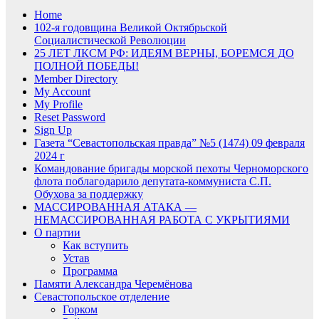
Home
102-я годовщина Великой Октябрьской
Социалистической Революции
25 ЛЕТ ЛКСМ РФ: ИДЕЯМ ВЕРНЫ, БОРЕМСЯ ДО
ПОЛНОЙ ПОБЕДЫ!
Member Directory
My Account
My Profile
Reset Password
Sign Up
Газета “Севастопольская правда” №5 (1474) 09 февраля
2024 г
Командование бригады морской пехоты Черноморского
флота поблагодарило депутата-коммуниста С.П.
Обухова за поддержку
МАССИРОВАННАЯ АТАКА —
НЕМАССИРОВАННАЯ РАБОТА С УКРЫТИЯМИ
О партии
Как вступить
Устав
Программа
Памяти Александра Черемёнова
Севастопольское отделение
Горком