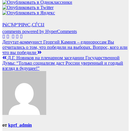
РќСЂР°РІРёС‚СЃСЏ
comments powered by HyperComments
Навигация
Депутат-коммунист Георгий Камнев – единороссам Вы
отчитались о том, что победили на выборах. Вопрос, кого или
по
что вы победили
записям
Д.Г. Новиков на пленарном заседании Государственной
Думы: “Только социализм даст России уверенный и гордый
взгляд в будущее!”
от
kprf_admin