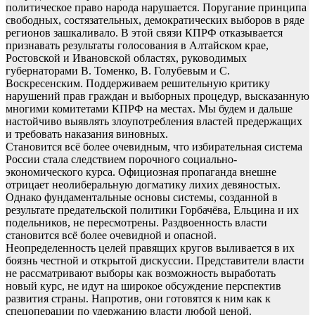
политическое право народа нарушается. Поругание принципа
свободных, состязательных, демократических выборов в ряде
регионов зашкаливало. В этой связи КПРФ отказывается
признавать результаты голосования в Алтайском крае,
Ростовской и Ивановской областях, руководимых
губернаторами В. Томенко, В. Голубевым и С.
Воскресенским. Поддерживаем решительную критику
нарушений прав граждан и выборных процедур, высказанную
многими комитетами КПРФ на местах. Мы будем и дальше
настойчиво выявлять злоупотребления властей предержащих
и требовать наказания виновных.
Становится всё более очевидным, что избирательная система
России стала следствием порочного социально-
экономического курса. Официозная пропаганда внешне
отрицает неолиберальную догматику лихих девяностых.
Однако фундаментальные основы системы, созданной в
результате предательской политики Горбачёва, Ельцина и их
подельников, не пересмотрены. Раздвоенность власти
становится всё более очевидной и опасной.
Неопределенность целей правящих кругов выливается в их
боязнь честной и открытой дискуссии. Представители власти
не рассматривают выборы как возможность выработать
новый курс, не идут на широкое обсуждение перспектив
развития страны. Напротив, они готовятся к ним как к
спецоперации по удержанию власти любой ценой.