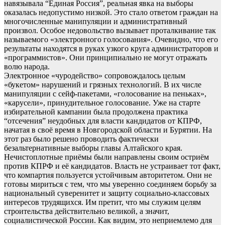
навязывала “Единая Россия”, реальная явка на выборы
оказалась недопустимо низкой. Это стало ответом граждан на
многочисленные манипуляции и административный
произвол. Особое недовольство вызывает проталкивание так
называемого «электронного голосования». Очевидно, что его
результаты находятся в руках узкого круга администраторов и
«программистов». Они принципиально не могут отражать
волю народа.
Электронное «чуродейство» сопровождалось целым
«букетом» нарушений и грязных технологий. В их числе
манипуляции с сейф-пакетами, «голосование на пеньках»,
«карусели», принудительное голосование. Уже на старте
избирательной кампании была продолжена практика
“отсечения” неудобных для власти кандидатов от КПРФ,
начатая в своё время в Новгородской области и Бурятии. На
этот раз было решено проводить фактически
безальтернативные выборы главы Алтайского края.
Нечистоплотные приёмы были направлены своим остриём
против КПРФ и её кандидатов. Власть не устраивает тот факт,
что компартия пользуется устойчивым авторитетом. Они не
готовы мириться с тем, что мы уверенно соединяем борьбу за
национальный суверенитет и защиту социально-классовых
интересов трудящихся. Им претит, что мы служим целям
строительства действительно великой, а значит,
социалистической России. Как видим, это неприемлемо для