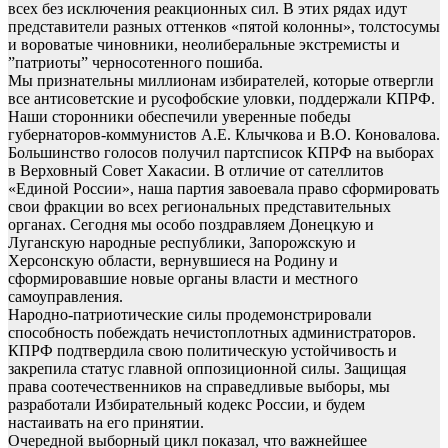
всех без исключения реакционных сил. В этих рядах идут
представители разных оттенков «пятой колонны», толстосумы
и вороватые чиновники, неолиберальные экстремисты и
”патриоты” черносотенного пошиба.
Мы признательны миллионам избирателей, которые отвергли
все антисоветские и русофобские уловки, поддержали КПРФ.
Наши сторонники обеспечили уверенные победы
губернаторов-коммунистов А.Е. Клычкова и В.О. Коновалова.
Большинство голосов получил партсписок КПРФ на выборах
в Верховный Совет Хакасии. В отличие от сателлитов
«Единой России», наша партия завоевала право сформировать
свои фракции во всех региональных представительных
органах. Сегодня мы особо поздравляем Донецкую и
Луганскую народные республики, Запорожскую и
Херсонскую области, вернувшиеся на Родину и
сформировавшие новые органы власти и местного
самоуправления.
Народно-патриотические силы продемонстрировали
способность побеждать нечистоплотных администраторов.
КПРФ подтвердила свою политическую устойчивость и
закрепила статус главной оппозиционной силы. Защищая
права соотечественников на справедливые выборы, мы
разработали Избирательный кодекс России, и будем
настаивать на его принятии.
Очередной выборный цикл показал, что важнейшее