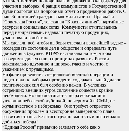
КПРФ ответственно подошла к выдвижению кандидатур для
участия в выборах. Фракция коммунистов в Государственной
Думе подготовила подробный отчёт о проделанной работе. С
нашей позицией граждан знакомили газеты “Правда” и
“Советская Россия”, телеканал “Красная линия”, партийные
ресурсы в социальных сетях. Коммунисты отчитывались
перед избирателями, издавали печатную продукцию,
участвовали в дебатах.
Мы сделали всё, чтобы выборы отвечали важнейшей задаче –
исследовать состояние дел в обществе и определять путь
движения в будущее. КПРФ настаивала на том, чтобы
развернуть дискуссию о принципах развития России
максимально вдумчиво и широко, гласно и честно, с
уважением к трудящимся.
На фоне проведения специальной военной операции и
подготовки к выборам президента содержательный диалог
политических сил был особенно важен. В условиях
острейших внешних угроз сплочение общества крайне
необходимо. Но оно достигается не размахиванием
унтерпришебеевской дубинкой, не чернухой в СМИ, не
жульничеством в избиркомах. Оно требует открытого
обсуждения проблем и всесторонне выверенного плана
развития страны. Без этого трудно выстоять и невозможно
добиться победы!
“Единая Россия” привычно заявляет о себе как о