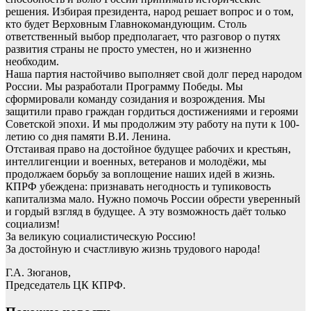
решения. Избирая президента, народ решает вопрос и о том,
кто будет Верховным Главнокомандующим. Столь
ответственный выбор предполагает, что разговор о путях
развития страны не просто уместен, но и жизненно
необходим.
Наша партия настойчиво выполняет свой долг перед народом
России. Мы разработали Программу Победы. Мы
сформировали команду созидания и возрождения. Мы
защитили право граждан гордиться достижениями и героями
Советской эпохи. И мы продолжим эту работу на пути к 100-
летию со дня памяти В.И. Ленина.
Отстаивая право на достойное будущее рабочих и крестьян,
интеллигенции и военных, ветеранов и молодёжи, мы
продолжаем борьбу за воплощение наших идей в жизнь.
КПРФ убеждена: признавать негодность и тупиковость
капитализма мало. Нужно помочь России обрести уверенный
и гордый взгляд в будущее. А эту возможность даёт только
социализм!
За великую социалистическую Россию!
За достойную и счастливую жизнь трудового народа!
Г.А. Зюганов,
Председатель ЦК КПРФ.