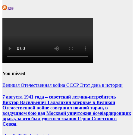
RSS
You missed
Великая Отечественная война
СССР
Этот день в истории
7 августа 1941 года – советский летчик-истребитель
Виктор Васильевич Талалихин впервые в Великой
Отечественной войне совершил ночной таран, в
воздушном бою над Москвой уничтожив бомбардировщик
врага, за что был удостоен звания Героя Советского
Союза.