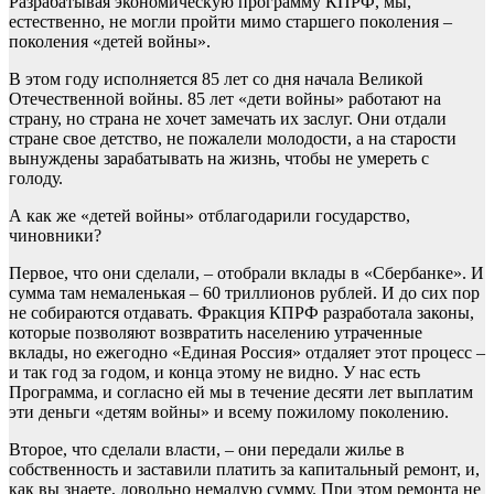
Разрабатывая экономическую программу КПРФ, мы,
естественно, не могли пройти мимо старшего поколения –
поколения «детей войны».
В этом году исполняется 85 лет со дня начала Великой
Отечественной войны. 85 лет «дети войны» работают на
страну, но страна не хочет замечать их заслуг. Они отдали
стране свое детство, не пожалели молодости, а на старости
вынуждены зарабатывать на жизнь, чтобы не умереть с
голоду.
А как же «детей войны» отблагодарили государство,
чиновники?
Первое, что они сделали, – отобрали вклады в «Сбербанке». И
сумма там немаленькая – 60 триллионов рублей. И до сих пор
не собираются отдавать. Фракция КПРФ разработала законы,
которые позволяют возвратить населению утраченные
вклады, но ежегодно «Единая Россия» отдаляет этот процесс –
и так год за годом, и конца этому не видно. У нас есть
Программа, и согласно ей мы в течение десяти лет выплатим
эти деньги «детям войны» и всему пожилому поколению.
Второе, что сделали власти, – они передали жилье в
собственность и заставили платить за капитальный ремонт, и,
как вы знаете, довольно немалую сумму. При этом ремонта не