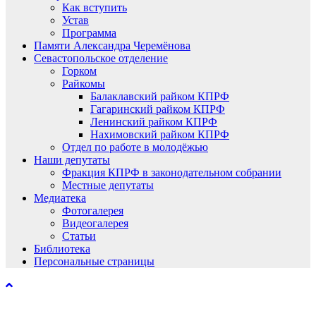
Как вступить
Устав
Программа
Памяти Александра Черемёнова
Севастопольское отделение
Горком
Райкомы
Балаклавский райком КПРФ
Гагаринский райком КПРФ
Ленинский райком КПРФ
Нахимовский райком КПРФ
Отдел по работе в молодёжью
Наши депутаты
Фракция КПРФ в законодательном собрании
Местные депутаты
Медиатека
Фотогалерея
Видеогалерея
Статьи
Библиотека
Персональные страницы