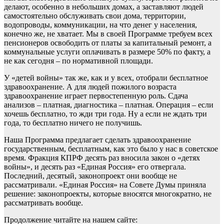
делают, особенно в небольших домах, а заставляют людей
самостоятельно обслуживать свои дома, территории,
водопроводы, коммуникации, на что денег у населения,
конечно же, не хватает. Мы в своей Программе требуем всех
пенсионеров освободить от платы за капитальный ремонт, а
коммунальные услуги оплачивать в размере 50% по факту, а
не как сегодня – по нормативной площади.
У «детей войны» так же, как и у всех, отобрали бесплатное
здравоохранение. А для людей пожилого возраста
здравоохранение играет первостепенную роль. Сдача
анализов – платная, диагностика – платная. Операция – если
хочешь бесплатно, то жди три года. Ну а если не ждать три
года, то бесплатно ничего не получишь.
Наша Программа предлагает сделать здравоохранение
государственным, бесплатным, как это было у нас в советское
время. Фракция КПРФ десять раз вносила закон о «детях
войны», и десять раз «Единая Россия» его отвергала.
Последний, десятый, законопроект они вообще не
рассматривали. «Единая Россия» на Совете Думы приняла
решение: законопроекты, которые вносятся многократно, не
рассматривать вообще.
Продолжение читайте на нашем сайте: