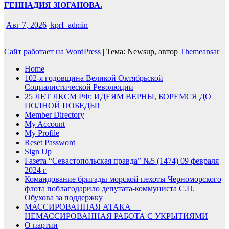
ГЕННАДИЯ ЗЮГАНОВА.
Авг 7, 2026
kprf_admin
Сайт работает на WordPress
|
Тема: Newsup, автор
Themeansar
Home
102-я годовщина Великой Октябрьской
Социалистической Революции
25 ЛЕТ ЛКСМ РФ: ИДЕЯМ ВЕРНЫ, БОРЕМСЯ ДО
ПОЛНОЙ ПОБЕДЫ!
Member Directory
My Account
My Profile
Reset Password
Sign Up
Газета “Севастопольская правда” №5 (1474) 09 февраля
2024 г
Командование бригады морской пехоты Черноморского
флота поблагодарило депутата-коммуниста С.П.
Обухова за поддержку
МАССИРОВАННАЯ АТАКА —
НЕМАССИРОВАННАЯ РАБОТА С УКРЫТИЯМИ
О партии