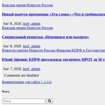
Красная линия
Новости России
Новый выпуск программы «Хук слева»: «Что и требовалось
Авг 8, 2026
kprf_admin
Красная линия
Новости России
Специальный репортаж «Изменимся или вымрем»
Авг 8, 2026
kprf_admin
Новости партии
Новости России
Фракция КПРФ в Государств
Юрий Афонин: КПРФ предложила увеличить МРОТ до 50 т
Авг 7, 2026
kprf_admin
Comments are disabled
Комментарии для сайта
Cackl
e
Поиск