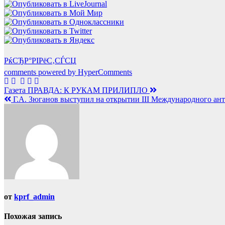
РќСЂР°РІРёС‚СЃСЏ
comments powered by HyperComments
Навигация
Газета ПРАВДА: К РУКАМ ПРИЛИПЛО
Г.А. Зюганов выступил на открытии III Международного ант
по
записям
от
kprf_admin
Похожая запись