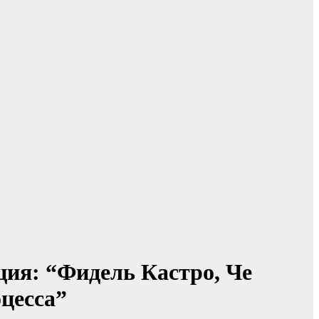
ия: “Фидель Кастро, Че
цесса”