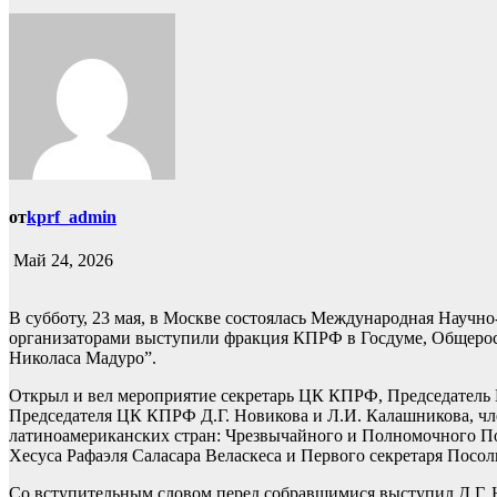
от
kprf_admin
Май 24, 2026
В субботу, 23 мая, в Москве состоялась Международная Научно
организаторами выступили фракция КПРФ в Госдуме, Общерос
Николаса Мадуро”.
Открыл и вел мероприятие секретарь ЦК КПРФ, Председатель Ц
Председателя ЦК КПРФ Д.Г. Новикова и Л.И. Калашникова, чл
латиноамериканских стран: Чрезвычайного и Полномочного По
Хесуса Рафаэля Саласара Веласкеса и Первого секретаря Посо
Со вступительным словом перед собравшимися выступил Д.Г. 