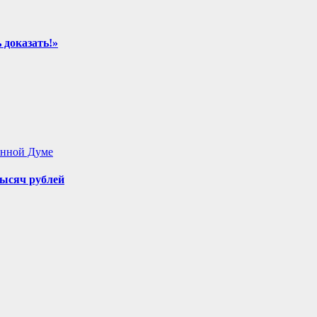
 доказать!»
енной Думе
ысяч рублей