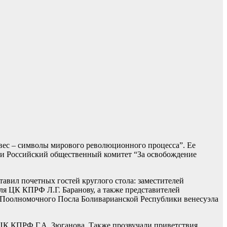
авес – символы мирового революционного процесса”. Ее
 и Российский общественный комитет “За освобождение
вил почетных гостей круглого стола: заместителей
я ЦК КПРФ Л.Г. Баранову, а также представителей
 Поолномочного Посла Боливарианской Республики венесуэла
 ЦК КПРФ Г.А. Зюганова. Также прозвучали приветствия