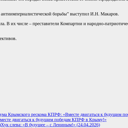
 антиимпериалистической борьбы” выступил И.Н. Макаров.
ола. В их числе – преставители Компартии и народно-патриотич
ективов.
месте двигаться к будущим победам КПРФ в Крыму!»
Хук слева: «В будущее – с Лениным!» (24.04.2026)