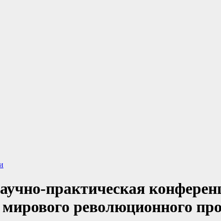
и
аучно-практическая конференц
ы мирового революционного про