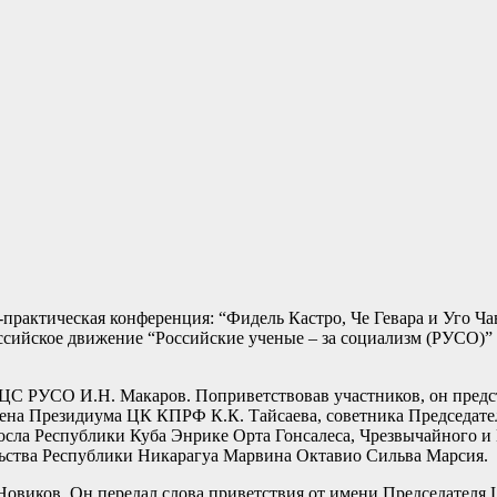
-практическая конференция: “Фидель Кастро, Че Гевара и Уго Ч
сийское движение “Российские ученые – за социализм (РУСО)”
С РУСО И.Н. Макаров. Поприветствовав участников, он предста
ена Президиума ЦК КПРФ К.К. Тайсаева, советника Председател
сла Республики Куба Энрике Орта Гонсалеса, Чрезвычайного и
льства Республики Никарагуа Марвина Октавио Сильва Марсия.
Новиков. Он передал слова приветствия от имени Председателя