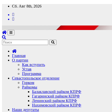
Перейти
Сб. Авг 8th, 2026
к
содержимому
Главная
О партии
Как вступить
Устав
Программа
Севастопольское отделение
Горком
Райкомы
Балаклавский райком КПРФ
Гагаринский райком КПРФ
Ленинский райком КПРФ
Нахимовский райком КПРФ
Наши депутаты