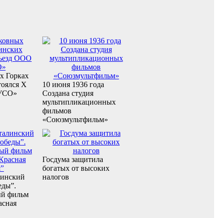
х Горках
тоялся X
10 июня 1936 года
УСО»
Создана студия
мультипликационных
фильмов
«Союзмультфильм»
Госдума защитила
богатых от высоких
линский
налогов
еды”.
ый фильм
асная