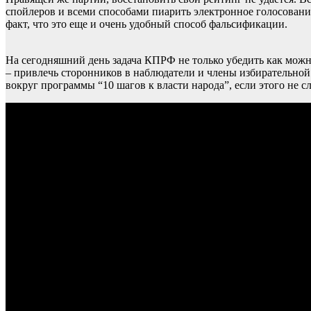
спойлеров и всеми способами пиарить электронное голосование
факт, что это еще и очень удобный способ фальсификации.
На сегодняшний день задача КПРФ не только убедить как можн
– привлечь сторонников в наблюдатели и члены избирательной
вокруг программы “10 шагов к власти народа”, если этого не 