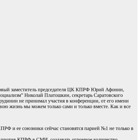
ервый заместитель председателя ЦК КПРФ Юрий Афонин,
оциализм” Николай Платошкин, секретарь Саратовского
удинин не принимал участия в конференции, от его имени
ою жизнь мы можем только сами и только вместе. Как и все
ПРФ и ее союзники сейчас становятся парией №1 не только в
ю против КПРФ в СМИ, создавать огромное количество