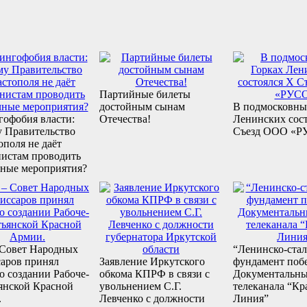
Партийные билеты
достойным сынам
В подмосковны
офобия власти:
Отечества!
Ленинских сос
 Правительство
Съезд ООО «Р
ополя не даёт
истам проводить
ные мероприятия?
 Совет Народных
“Ленинско-ста
аров принял
Заявление Иркутского
фундамент поб
 о создании Рабоче-
обкома КПРФ в связи с
Документальн
янской Красной
увольнением С.Г.
телеканала “Кр
.
Левченко с должности
Линия”