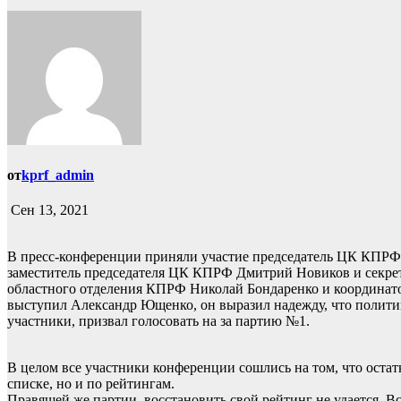
от
kprf_admin
Сен 13, 2021
В пресс-конференции приняли участие председатель ЦК КПРФ
заместитель председателя ЦК КПРФ Дмитрий Новиков и секре
областного отделения КПРФ Николай Бондаренко и координато
выступил Александр Ющенко, он выразил надежду, что политик
участники, призвал голосовать на за партию №1.
В целом все участники конференции сошлись на том, что оста
списке, но и по рейтингам.
Правящей же партии, восстановить свой рейтинг не удается. 