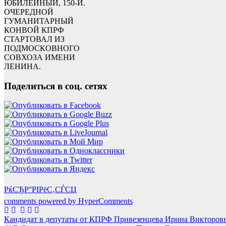
ЮБИЛЕЙНЫЙ, 150-Й.
ОЧЕРЕДНОЙ
ГУМАНИТАРНЫЙ
КОНВОЙ КПРФ
СТАРТОВАЛ ИЗ
ПОДМОСКОВНОГО
СОВХОЗА ИМЕНИ
ЛЕНИНА.
Поделиться в соц. сетях
РќСЂР°РІРёС‚СЃСЏ
comments powered by HyperComments
Навигация
Кандидат в депутаты от КПРФ Привезенцева Ирина Викторовна