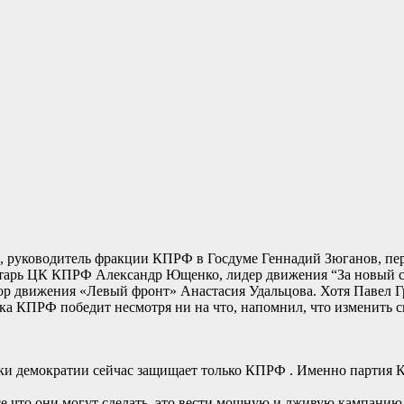
, руководитель фракции КПРФ в Госдуме Геннадий Зюганов, п
тарь ЦК КПРФ Александр Ющенко, лидер движения “За новый с
р движения «Левый фронт» Анастасия Удальцова. Хотя Павел Гр
а КПРФ победит несмотря ни на что, напомнил, что изменить св
тки демократии сейчас защищает только КПРФ . Именно партия К
Все что они могут сделать, это вести мощную и лживую кампани