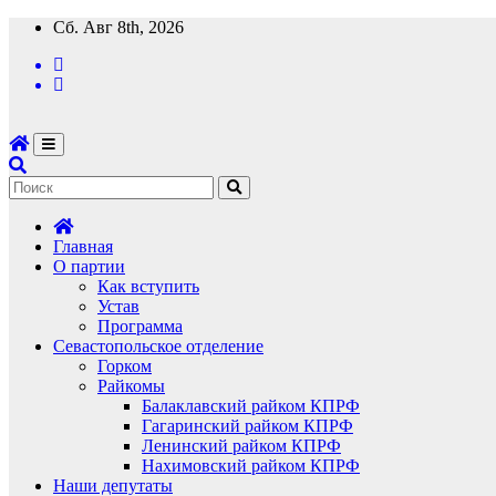
Перейти
Сб. Авг 8th, 2026
к
содержимому
Главная
О партии
Как вступить
Устав
Программа
Севастопольское отделение
Горком
Райкомы
Балаклавский райком КПРФ
Гагаринский райком КПРФ
Ленинский райком КПРФ
Нахимовский райком КПРФ
Наши депутаты