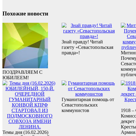
Похожие новости
Знай правду! Читай
газету «Севастопольская
правда»!
Митинг
Почему
Севаст
коммун
ПОЗДРАВЛЯЕМ С
публич
ЮБИЛЕЕМ!
Гуманитарная помощь от
Севастопольских
коммунистов
1918 –
Комисс
декрет
Кресть
Темы дня (16.02.2026)
Армии