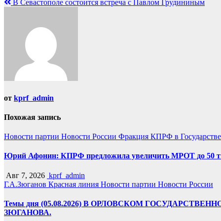
В Севастополе состоится встреча с Павлом Грудининым
по
записям
от
kprf_admin
Похожая запись
Новости партии
Новости России
Фракция КПРФ в Государств
Юрий Афонин: КПРФ предложила увеличить МРОТ до 50 т
Авг 7, 2026
kprf_admin
Г.А.Зюганов
Красная линия
Новости партии
Новости России
Темы дня (05.08.2026) В ОРЛОВСКОМ ГОСУДАРС
ЗЮГАНОВА.