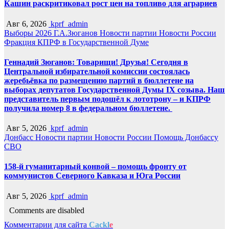
Кашин раскритиковал рост цен на топливо для аграриев
Авг 6, 2026
kprf_admin
Выборы 2026
Г.А.Зюганов
Новости партии
Новости России
Фракция КПРФ в Государственной Думе
Геннадий Зюганов: Товарищи! Друзья! Сегодня в
Центральной избирательной комиссии состоялась
жеребьёвка по размещению партий в бюллетене на
выборах депутатов Государственной Думы IX созыва. Наш
представитель первым подошёл к лототрону – и КПРФ
получила номер 8 в федеральном бюллетене.
Авг 5, 2026
kprf_admin
Донбасс
Новости партии
Новости России
Помощь Донбассу
СВО
158-й гуманитарный конвой – помощь фронту от
коммунистов Северного Кавказа и Юга России
Авг 5, 2026
kprf_admin
Comments are disabled
Комментарии для сайта
Cackl
e