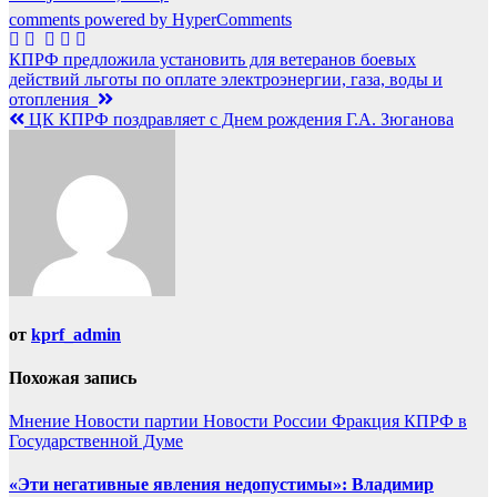
comments powered by HyperComments
Навигация
КПРФ предложила установить для ветеранов боевых
действий льготы по оплате электроэнергии, газа, воды и
по
отопления
записям
ЦК КПРФ поздравляет с Днем рождения Г.А. Зюганова
от
kprf_admin
Похожая запись
Мнение
Новости партии
Новости России
Фракция КПРФ в
Государственной Думе
«Эти негативные явления недопустимы»: Владимир