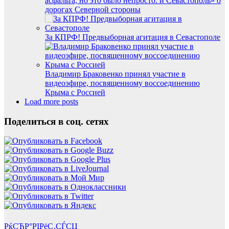
асфальта, но это было непросто. и Севастополь» о
дорогах Северной стороны
За КПРФ! Предвыборная агитация в Севастополе
Владимир Браковенко принял участие в
видеоэфире, посвященному воссоединению
Крыма с Россией
Load more posts
Поделиться в соц. сетях
РќСЂР°РІРёС‚СЃСЏ