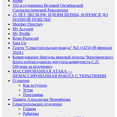
Home
102-я годовщина Великой Октябрьской
Социалистической Революции
25 ЛЕТ ЛКСМ РФ: ИДЕЯМ ВЕРНЫ, БОРЕМСЯ ДО
ПОЛНОЙ ПОБЕДЫ!
Member Directory
My Account
My Profile
Reset Password
Sign Up
Газета “Севастопольская правда” №5 (1474) 09 февраля
2024 г
Командование бригады морской пехоты Черноморского
флота поблагодарило депутата-коммуниста С.П.
Обухова за поддержку
МАССИРОВАННАЯ АТАКА —
НЕМАССИРОВАННАЯ РАБОТА С УКРЫТИЯМИ
О партии
Как вступить
Устав
Программа
Памяти Александра Черемёнова
Севастопольское отделение
Горком
Райкомы