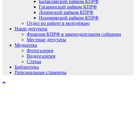
Балаклавский райком КПРФ
Гагаринский райком КПРФ
Ленинский райком КПРФ
Нахимовский райком КПРФ
Отдел по работе в молодёжью
Наши депутаты
Фракция КПРФ в законодательном собрании
Местные депутаты
Медиатека
Фотогалерея
Видеогалерея
Статьи
Библиотека
Персональные страницы