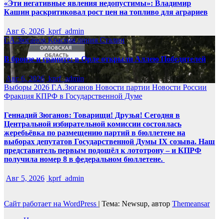
«Эти негативные явления недопустимы»: Владимир
Кашин раскритиковал рост цен на топливо для аграриев
Авг 6, 2026
kprf_admin
Г.А.Зюганов
Красная линия
Сталин
В бронзе и граните: в Орле открыли Аллею Победителей
Авг 6, 2026
kprf_admin
Выборы 2026
Г.А.Зюганов
Новости партии
Новости России
Фракция КПРФ в Государственной Думе
Геннадий Зюганов: Товарищи! Друзья! Сегодня в
Центральной избирательной комиссии состоялась
жеребьёвка по размещению партий в бюллетене на
выборах депутатов Государственной Думы IX созыва. Наш
представитель первым подошёл к лототрону – и КПРФ
получила номер 8 в федеральном бюллетене.
Авг 5, 2026
kprf_admin
Сайт работает на WordPress
|
Тема: Newsup, автор
Themeansar