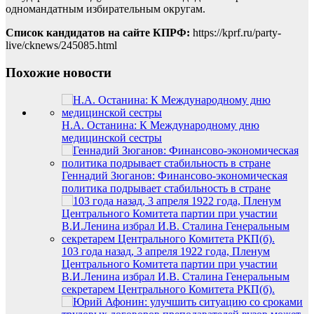
одномандатным избирательным округам.
Список кандидатов на сайте КПРФ:
https://kprf.ru/party-
live/cknews/245085.html
Похожие новости
Н.А. Останина: К Международному дню
медицинской сестры
Геннадий Зюганов: Финансово-экономическая
политика подрывает стабильность в стране
103 года назад, 3 апреля 1922 года, Пленум
Центрального Комитета партии при участии
В.И.Ленина избрал И.В. Сталина Генеральным
секретарем Центрального Комитета РКП(б).