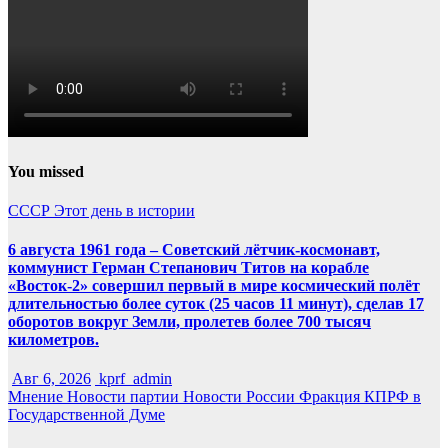
You missed
СССР
Этот день в истории
6 августа 1961 года – Советский лётчик-космонавт,
коммунист Герман Степанович Титов на корабле
«Восток-2» совершил первый в мире космический полёт
длительностью более суток (25 часов 11 минут), сделав 17
оборотов вокруг Земли, пролетев более 700 тысяч
километров.
Авг 6, 2026
kprf_admin
Мнение
Новости партии
Новости России
Фракция КПРФ в
Государственной Думе