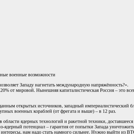
зные военные возможности
 позволяет Западу нагнетать международную напряжённость?».
 20% от мировой. Нынешняя капиталистическая Россия – это все
 данным открытых источников, западный империалистический б
крупных военных кораблей (от фрегата и выше) – в 12 раз.
о в области ядерных технологий и ракетной техники, доставшее
тно-ядерный потенциал – гарантия от попытки Запада уничтожит
нтересы, нам надо стать намного сильнее. Нужно выйти из ВТО