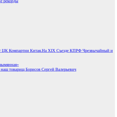
ие рекорды
На XIX Съезде КПРФ Чрезвычайный и
зымянная»
т наш товарищ Борисов Сергей Валерьевич