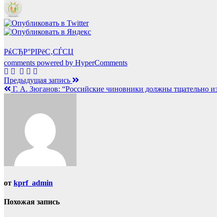
РќСЂР°РІРёС‚СЃСЏ
comments powered by HyperComments
Навигация
Предыдущая запись
Г. А. Зюганов: “Российские чиновники должны тщательно из
по
записям
от
kprf_admin
Похожая запись