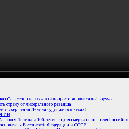
Севастополе пляжный вопрос становится всё горячее
ть страну от либерального реванша
и и свершения Ленина будут жить в веках!
ОРИИ
и основателя Российской Федерации и СССР