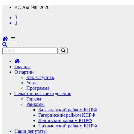
Перейти
Вс. Авг 9th, 2026
к
содержимому
Главная
О партии
Как вступить
Устав
Программа
Севастопольское отделение
Горком
Райкомы
Балаклавский райком КПРФ
Гагаринский райком КПРФ
Ленинский райком КПРФ
Нахимовский райком КПРФ
Наши депутаты