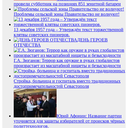
провели субботник на позициях 851 зенитной батареи
Проблемы сельской зоны Правительство не волнуют!
13 декабря 1957 года – Утверждён текст торжественной
клятвы советских пионеров.
ДЕНЬ ГЕРОЕВ
ОТЕЧЕСТВА
Г.А. Зюганов: Террор как оружие в руках глобалистов
произрастает из масштабной нищеты и безысходности
Стройка, больница и госпиталь вместо традиционных
достопримечательностей Севастополя
Юрий Афонин: Название партии
уточняется для защиты избирателей от происков чёрных
политтехнологов.