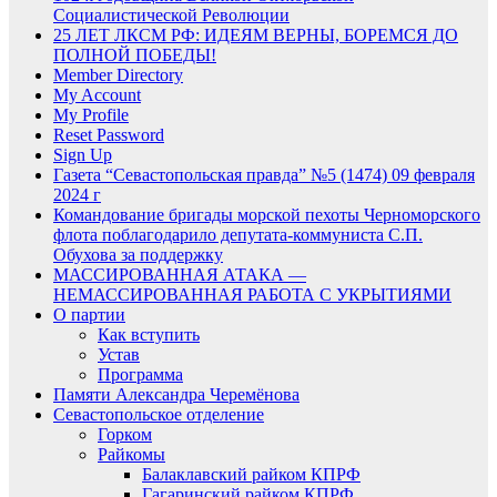
Социалистической Революции
25 ЛЕТ ЛКСМ РФ: ИДЕЯМ ВЕРНЫ, БОРЕМСЯ ДО
ПОЛНОЙ ПОБЕДЫ!
Member Directory
My Account
My Profile
Reset Password
Sign Up
Газета “Севастопольская правда” №5 (1474) 09 февраля
2024 г
Командование бригады морской пехоты Черноморского
флота поблагодарило депутата-коммуниста С.П.
Обухова за поддержку
МАССИРОВАННАЯ АТАКА —
НЕМАССИРОВАННАЯ РАБОТА С УКРЫТИЯМИ
О партии
Как вступить
Устав
Программа
Памяти Александра Черемёнова
Севастопольское отделение
Горком
Райкомы
Балаклавский райком КПРФ
Гагаринский райком КПРФ