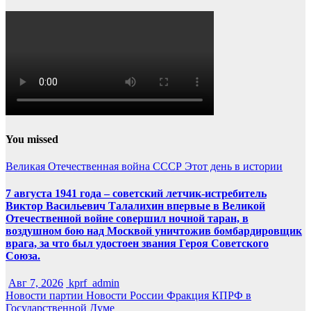
You missed
Великая Отечественная война
СССР
Этот день в истории
7 августа 1941 года – советский летчик-истребитель
Виктор Васильевич Талалихин впервые в Великой
Отечественной войне совершил ночной таран, в
воздушном бою над Москвой уничтожив бомбардировщик
врага, за что был удостоен звания Героя Советского
Союза.
Авг 7, 2026
kprf_admin
Новости партии
Новости России
Фракция КПРФ в
Государственной Думе