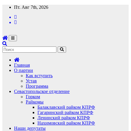
Перейти
Пт. Авг 7th, 2026
к
содержимому
Главная
О партии
Как вступить
Устав
Программа
Севастопольское отделение
Горком
Райкомы
Балаклавский райком КПРФ
Гагаринский райком КПРФ
Ленинский райком КПРФ
Нахимовский райком КПРФ
Наши депутаты