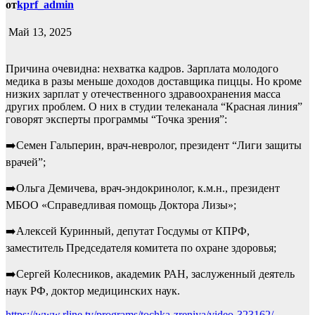
от
kprf_admin
Май 13, 2025
Причина очевидна: нехватка кадров. Зарплата молодого
медика в разы меньше доходов доставщика пиццы. Но кроме
низких зарплат у отечественного здравоохранения масса
других проблем. О них в студии телеканала “Красная линия”
говорят эксперты программы “Точка зрения”:
➡️Семен Гальперин, врач-невролог, президент “Лиги защиты
врачей”;
➡️Ольга Демичева, врач-эндокринолог, к.м.н., президент
МБОО «Справедливая помощь Доктора Лизы»;
➡️Алексей Куринный, депутат Госдумы от КПРФ,
заместитель Председателя комитета по охране здоровья;
➡️Сергей Колесников, академик РАН, заслуженный деятель
наук РФ, доктор медицинских наук.
https://www.rline.tv/programs/tochka-zreniya/video-323162/