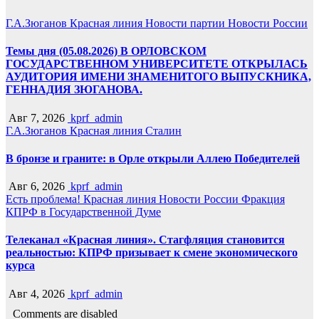
Г.А.Зюганов
Красная линия
Новости партии
Новости России
Темы дня (05.08.2026) В ОРЛОВСКОМ
ГОСУДАРСТВЕННОМ УНИВЕРСИТЕТЕ ОТКРЫЛАСЬ
АУДИТОРИЯ ИМЕНИ ЗНАМЕНИТОГО ВЫПУСКНИКА,
ГЕННАДИЯ ЗЮГАНОВА.
Авг 7, 2026
kprf_admin
Г.А.Зюганов
Красная линия
Сталин
В бронзе и граните: в Орле открыли Аллею Победителей
Авг 6, 2026
kprf_admin
Есть проблема!
Красная линия
Новости России
Фракция
КПРФ в Государственной Думе
Телеканал «Красная линия». Стагфляция становится
реальностью: КПРФ призывает к смене экономического
курса
Авг 4, 2026
kprf_admin
Comments are disabled