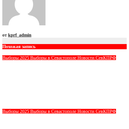
от
kprf_admin
Похожая запись
Выборы 2025
Выборы в Севастополе
Новости СевКПРФ
От имени предвыборного штаба КПРФ, кандидатов,
наблюдателей первый секретарь Севастопольского ГК
КПРФ Василий Михайлович Пархоменко рассказал о
системе выборов в Муниципальные Советы и количестве
голосов за отдельных кандидатов в программе «Реактор».
Часть 4.
Сен 20, 2025
kprf_admin
Выборы 2025
Выборы в Севастополе
Новости СевКПРФ
От имени предвыборного штаба КПРФ, кандидатов,
наблюдателей первый секретарь Севастопольского ГК