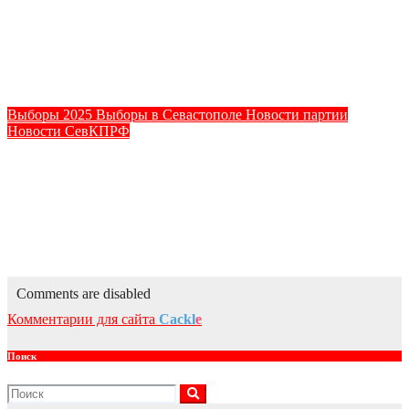
КПРФ Василий Михайлович Пархоменко рассказал о том,
к каким последствиям может привести 60% бюллетеней в
переносных урнах для голосования в программе
«Реактор». Часть 3.
Сен 20, 2025
kprf_admin
Выборы 2025
Выборы в Севастополе
Новости партии
Новости СевКПРФ
От имени предвыборного штаба КПРФ, кандидатов,
наблюдателей первый секретарь Севастопольского ГК
КПРФ Василий Михайлович Пархоменко рассказал о том,
как проходили выборы в городе Севастополе в программе
«Реактор». Часть 2.
Сен 19, 2025
kprf_admin
Comments are disabled
Комментарии для сайта
Cackl
e
Поиск