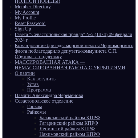
ПОЛНОЙ ПОБЕДЫ!
Member Directory
My Account
My Profile
Reset Password
Sign Up
Газета “Севастопольская правда” №5 (1474) 09 февраля
2024 г
Командование бригады морской пехоты Черноморского
флота поблагодарило депутата-коммуниста С.П.
Обухова за поддержку
МАССИРОВАННАЯ АТАКА —
НЕМАССИРОВАННАЯ РАБОТА С УКРЫТИЯМИ
О партии
Как вступить
Устав
Программа
Памяти Александра Черемёнова
Севастопольское отделение
Горком
Райкомы
Балаклавский райком КПРФ
Гагаринский райком КПРФ
Ленинский райком КПРФ
Нахимовский райком КПРФ