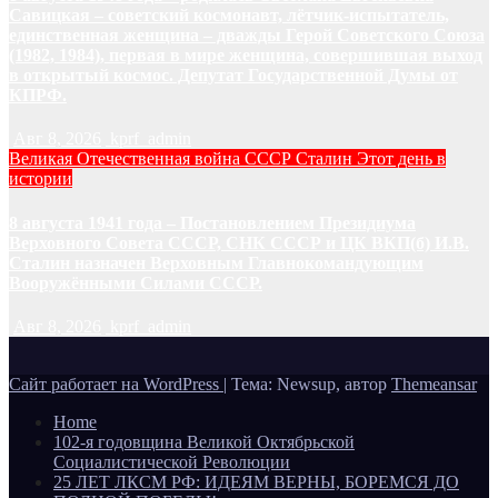
Савицкая – советский космонавт, лётчик-испытатель,
единственная женщина – дважды Герой Советского Союза
(1982, 1984), первая в мире женщина, совершившая выход
в открытый космос. Депутат Государственной Думы от
КПРФ.
Авг 8, 2026
kprf_admin
Великая Отечественная война
СССР
Сталин
Этот день в
истории
8 августа 1941 года – Постановлением Президиума
Верховного Совета СССР, СНК СССР и ЦК ВКП(б) И.В.
Сталин назначен Верховным Главнокомандующим
Вооружёнными Силами СССР.
Авг 8, 2026
kprf_admin
Сайт работает на WordPress
|
Тема: Newsup, автор
Themeansar
Home
102-я годовщина Великой Октябрьской
Социалистической Революции
25 ЛЕТ ЛКСМ РФ: ИДЕЯМ ВЕРНЫ, БОРЕМСЯ ДО