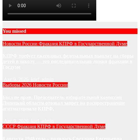
You missed
Новости России
Фракция КПРФ в Государственной Думе
КПРФ требует ежегодных федеральных выплат на сборы
детей в школу — это последовательная линия фракции в
Госдуме
Авг 9, 2026
kprf_admin
Выборы 2026
Новости России
Был не прав. Председатель избирательной комиссии
Липецкой области отозвал запрет на распространение
агитматериала КПРФ.
Авг 9, 2026
kprf_admin
СССР
Фракция КПРФ в Государственной Думе
8 августа 1948 года – родилась Светлана Евгеньевна