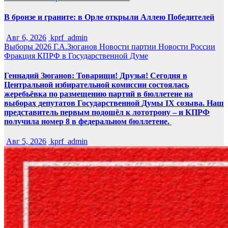
В бронзе и граните: в Орле открыли Аллею Победителей
Авг 6, 2026
kprf_admin
Выборы 2026
Г.А.Зюганов
Новости партии
Новости России
Фракция КПРФ в Государственной Думе
Геннадий Зюганов: Товарищи! Друзья! Сегодня в
Центральной избирательной комиссии состоялась
жеребьёвка по размещению партий в бюллетене на
выборах депутатов Государственной Думы IX созыва. Наш
представитель первым подошёл к лототрону – и КПРФ
получила номер 8 в федеральном бюллетене.
Авг 5, 2026
kprf_admin