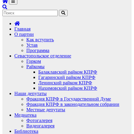
Главная
О партии
Как вступить
Устав
Программа
Севастопольское отделение
Горком
Райкомы
Балаклавский райком КПРФ
Гагаринский райком КПРФ
Ленинский райком КПРФ
Нахимовский райком КПРФ
Наши депутаты
Фракция КПРФ в Государственной Думе
Фракция КПРФ в законодательном собрании
Местные депутаты
Медиатека
Фотогалерея
Видеогалерея
Библиотека