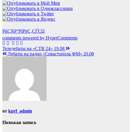
РќСЂР°РІРёС‚СЃСЏ
comments powered by HyperComments
Навигация
Теледебаты на «СТВ 24» 19.08
Дебаты на радио «Севастополь ФМ» 20.08
по
записям
от
kprf_admin
Похожая запись