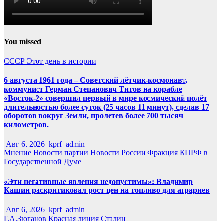
You missed
СССР
Этот день в истории
6 августа 1961 года – Советский лётчик-космонавт,
коммунист Герман Степанович Титов на корабле
«Восток-2» совершил первый в мире космический полёт
длительностью более суток (25 часов 11 минут), сделав 17
оборотов вокруг Земли, пролетев более 700 тысяч
километров.
Авг 6, 2026
kprf_admin
Мнение
Новости партии
Новости России
Фракция КПРФ в
Государственной Думе
«Эти негативные явления недопустимы»: Владимир
Кашин раскритиковал рост цен на топливо для аграриев
Авг 6, 2026
kprf_admin
Г.А.Зюганов
Красная линия
Сталин