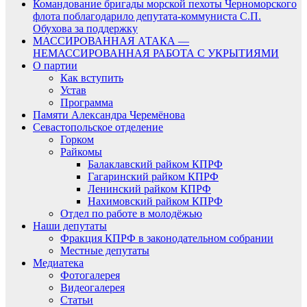
Командование бригады морской пехоты Черноморского
флота поблагодарило депутата-коммуниста С.П.
Обухова за поддержку
МАССИРОВАННАЯ АТАКА —
НЕМАССИРОВАННАЯ РАБОТА С УКРЫТИЯМИ
О партии
Как вступить
Устав
Программа
Памяти Александра Черемёнова
Севастопольское отделение
Горком
Райкомы
Балаклавский райком КПРФ
Гагаринский райком КПРФ
Ленинский райком КПРФ
Нахимовский райком КПРФ
Отдел по работе в молодёжью
Наши депутаты
Фракция КПРФ в законодательном собрании
Местные депутаты
Медиатека
Фотогалерея
Видеогалерея
Статьи