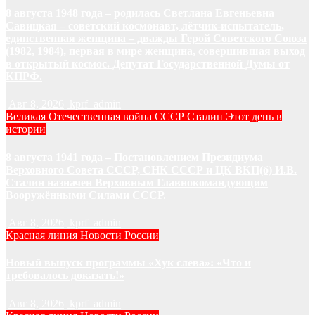
8 августа 1948 года – родилась Светлана Евгеньевна
Савицкая – советский космонавт, лётчик-испытатель,
единственная женщина – дважды Герой Советского Союза
(1982, 1984), первая в мире женщина, совершившая выход
в открытый космос. Депутат Государственной Думы от
КПРФ.
Авг 8, 2026
kprf_admin
Великая Отечественная война
СССР
Сталин
Этот день в
истории
8 августа 1941 года – Постановлением Президиума
Верховного Совета СССР, СНК СССР и ЦК ВКП(б) И.В.
Сталин назначен Верховным Главнокомандующим
Вооружёнными Силами СССР.
Авг 8, 2026
kprf_admin
Красная линия
Новости России
Новый выпуск программы «Хук слева»: «Что и
требовалось доказать!»
Авг 8, 2026
kprf_admin