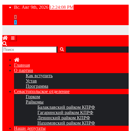
Перейти
Вс. Авг 9th, 2026
12:24:10 PM
к
содержимому
Главная
О партии
Как вступить
Устав
Программа
Севастопольское отделение
Горком
Райкомы
Балаклавский райком КПРФ
Гагаринский райком КПРФ
Ленинский райком КПРФ
Нахимовский райком КПРФ
Наши депутаты