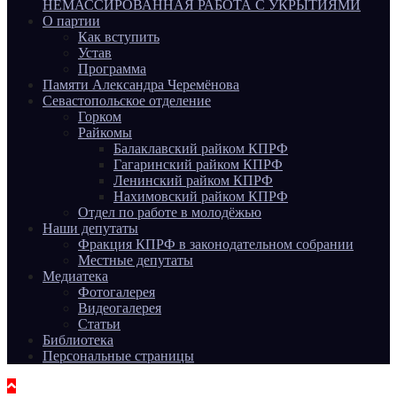
НЕМАССИРОВАННАЯ РАБОТА С УКРЫТИЯМИ
О партии
Как вступить
Устав
Программа
Памяти Александра Черемёнова
Севастопольское отделение
Горком
Райкомы
Балаклавский райком КПРФ
Гагаринский райком КПРФ
Ленинский райком КПРФ
Нахимовский райком КПРФ
Отдел по работе в молодёжью
Наши депутаты
Фракция КПРФ в законодательном собрании
Местные депутаты
Медиатека
Фотогалерея
Видеогалерея
Статьи
Библиотека
Персональные страницы