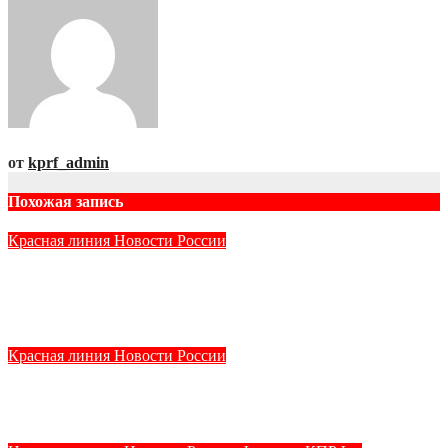
от
kprf_admin
Похожая запись
Красная линия
Новости России
Новый выпуск программы «Хук слева»: «Что и
требовалось доказать!»
Авг 8, 2026
kprf_admin
Красная линия
Новости России
Специальный репортаж «Изменимся или вымрем»
Авг 8, 2026
kprf_admin