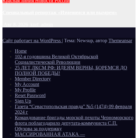
Красная линия
Новости России
Специальный репортаж «Изменимся или вымрем»
Авг 8, 2026
kprf_admin
Сайт работает на WordPress
|
Тема: Newsup, автор
Themeansar
Home
102-я годовщина Великой Октябрьской
Социалистической Революции
25 ЛЕТ ЛКСМ РФ: ИДЕЯМ ВЕРНЫ, БОРЕМСЯ ДО
ПОЛНОЙ ПОБЕДЫ!
Member Directory
My Account
My Profile
Reset Password
Sign Up
Газета “Севастопольская правда” №5 (1474) 09 февраля
2024 г
Командование бригады морской пехоты Черноморского
флота поблагодарило депутата-коммуниста С.П.
Обухова за поддержку
МАССИРОВАННАЯ АТАКА —