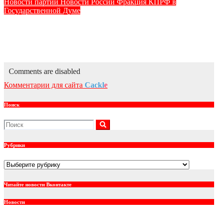
Новости партии
Новости России
Фракция КПРФ в
Государственной Думе
Юрий Афонин: КПРФ предложила увеличить МРОТ до 50
тысяч рублей
Авг 7, 2026
kprf_admin
Comments are disabled
Комментарии для сайта
Cackl
e
Поиск
Рубрики
Рубрики
Читайте новости Вконтакте
Новости