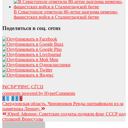
В Севастополе отметили 80-летие разгрома немецко-
фашистских войск в Сталинградской битве
Поделиться в соц. сетях
РќСЂР°РІРёС‚СЃСЏ
comments powered by HyperComments
Навигация
Свердловская область. Чиновников Ревды оштрафовали из-за
памятника Ленину.
по
Юрий Афонин: Советские солдаты подняли флаг СССР над
записям
столицей Венесуэлы