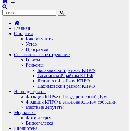
Главная
О партии
Как вступить
Устав
Программа
Севастопольское отделение
Горком
Райкомы
Балаклавский райком КПРФ
Гагаринский райком КПРФ
Ленинский райком КПРФ
Нахимовский райком КПРФ
Наши депутаты
Фракция КПРФ в Государственной Думе
Фракция КПРФ в законодательном собрании
Местные депутаты
Медиатека
Фотогалерея
Видеогалерея
Библиотека