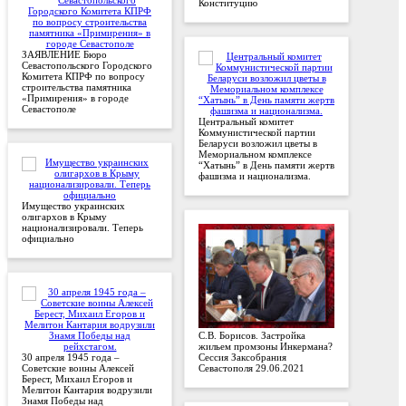
Конституцию
ЗАЯВЛЕНИЕ Бюро
Севастопольского Городского
Комитета КПРФ по вопросу
строительства памятника
«Примирения» в городе
Севастополе
Центральный комитет
Коммунистической партии
Беларуси возложил цветы в
Мемориальном комплексе
“Хатынь” в День памяти жертв
фашизма и национализма.
Имущество украинских
олигархов в Крыму
национализировали. Теперь
официально
С.В. Борисов. Застройка
жильем промзоны Инкермана?
30 апреля 1945 года –
Сессия Заксобрания
Советские воины Алексей
Севастополя 29.06.2021
Берест, Михаил Егоров и
Мелитон Кантария водрузили
Знамя Победы над