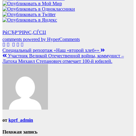
РќСЂР°РІРёС‚СЃСЏ
comments powered by HyperComments
Навигация
Специальный репортаж «Наш «второй хлеб»»
Участник Великой Отечественной войны, коммунист –
по
Латоха Михаил Степанович отмечает 100-й юбилей.
записям
от
kprf_admin
Похожая запись