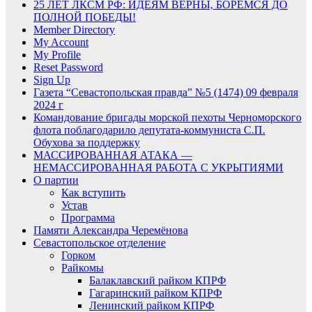
25 ЛЕТ ЛКСМ РФ: ИДЕЯМ ВЕРНЫ, БОРЕМСЯ ДО
ПОЛНОЙ ПОБЕДЫ!
Member Directory
My Account
My Profile
Reset Password
Sign Up
Газета “Севастопольская правда” №5 (1474) 09 февраля
2024 г
Командование бригады морской пехоты Черноморского
флота поблагодарило депутата-коммуниста С.П.
Обухова за поддержку
МАССИРОВАННАЯ АТАКА —
НЕМАССИРОВАННАЯ РАБОТА С УКРЫТИЯМИ
О партии
Как вступить
Устав
Программа
Памяти Александра Черемёнова
Севастопольское отделение
Горком
Райкомы
Балаклавский райком КПРФ
Гагаринский райком КПРФ
Ленинский райком КПРФ