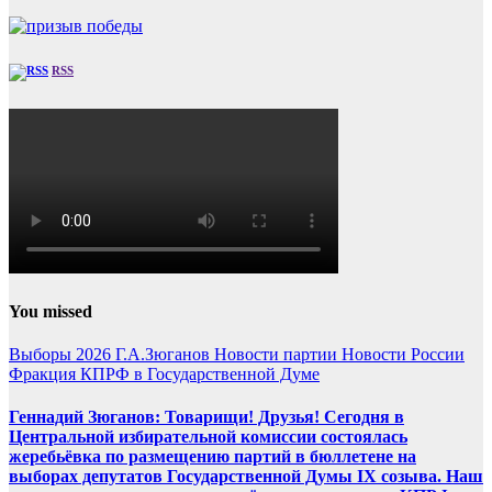
RSS
You missed
Выборы 2026
Г.А.Зюганов
Новости партии
Новости России
Фракция КПРФ в Государственной Думе
Геннадий Зюганов: Товарищи! Друзья! Сегодня в
Центральной избирательной комиссии состоялась
жеребьёвка по размещению партий в бюллетене на
выборах депутатов Государственной Думы IX созыва. Наш