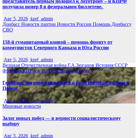
представитель первым подошёл к лототрону – и КПРФ
получила номер 8 в федеральном бюллетене.
Авг 5, 2026
kprf_admin
Донбасс
Новости партии
Новости России
Помощь Донбассу
СВО
158-й гуманитарный конвой – помощь фронту от
коммунистов Северного Кавказа и Юга России
Авг 5, 2026
kprf_admin
Великая Отечественная война
Г.А.Зюганов
История СССР
Фракция КПРФ в Государственной Думе
Геннадий Зюганов высказался о роли Иосифа Сталина в
Победе
Авг 5, 2026
kprf_admin
Мировые новости
Залог новых побед — в верности социалистическому
выбору
Авг 5, 2026
kprf_admin