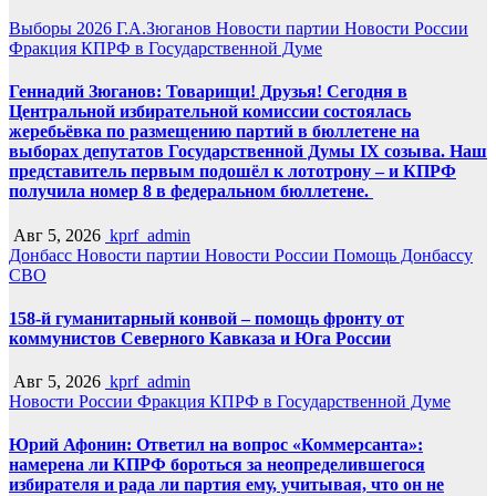
Выборы 2026
Г.А.Зюганов
Новости партии
Новости России
Фракция КПРФ в Государственной Думе
Геннадий Зюганов: Товарищи! Друзья! Сегодня в
Центральной избирательной комиссии состоялась
жеребьёвка по размещению партий в бюллетене на
выборах депутатов Государственной Думы IX созыва. Наш
представитель первым подошёл к лототрону – и КПРФ
получила номер 8 в федеральном бюллетене.
Авг 5, 2026
kprf_admin
Донбасс
Новости партии
Новости России
Помощь Донбассу
СВО
158-й гуманитарный конвой – помощь фронту от
коммунистов Северного Кавказа и Юга России
Авг 5, 2026
kprf_admin
Новости России
Фракция КПРФ в Государственной Думе
Юрий Афонин: Ответил на вопрос «Коммерсанта»:
намерена ли КПРФ бороться за неопределившегося
избирателя и рада ли партия ему, учитывая, что он не