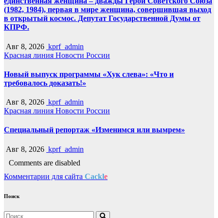
единственная женщина – дважды Герой Советского Союза
(1982, 1984), первая в мире женщина, совершившая выход
в открытый космос. Депутат Государственной Думы от
КПРФ.
Авг 8, 2026
kprf_admin
Красная линия
Новости России
Новый выпуск программы «Хук слева»: «Что и
требовалось доказать!»
Авг 8, 2026
kprf_admin
Красная линия
Новости России
Специальный репортаж «Изменимся или вымрем»
Авг 8, 2026
kprf_admin
Comments are disabled
Комментарии для сайта
Cackl
e
Поиск