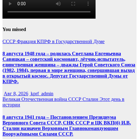
You missed
СССР
Фракция КПРФ в Государственной Думе
8 августа 1948 года – родилась Светлана Евгеньевна
Савицкая – советский космонавт, лётчик-испытатель,
единственная женщина – дважды Герой Советского Союза
(1982, 1984), первая в мире женщина, совершившая выход
в открытый космос. Депутат Государственной Думы от
КПРФ.
Авг 8, 2026
kprf_admin
Великая Отечественная война
СССР
Сталин
Этот день в
истории
8 августа 1941 года – Постановлением Президиума
Верховного Совета СССР, СНК СССР и ЦК ВКП(б) И.В.
Сталин назначен Верховным Главнокомандующим
Вооружёнными Силами СССР.