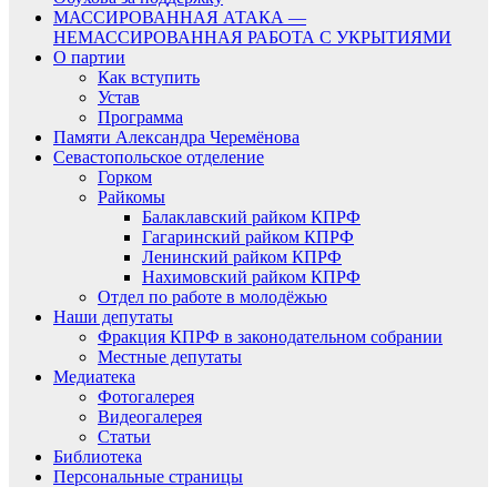
МАССИРОВАННАЯ АТАКА —
НЕМАССИРОВАННАЯ РАБОТА С УКРЫТИЯМИ
О партии
Как вступить
Устав
Программа
Памяти Александра Черемёнова
Севастопольское отделение
Горком
Райкомы
Балаклавский райком КПРФ
Гагаринский райком КПРФ
Ленинский райком КПРФ
Нахимовский райком КПРФ
Отдел по работе в молодёжью
Наши депутаты
Фракция КПРФ в законодательном собрании
Местные депутаты
Медиатека
Фотогалерея
Видеогалерея
Статьи
Библиотека
Персональные страницы