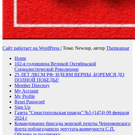
Сайт работает на WordPress
|
Тема: Newsup, автор
Themeansar
Home
102-я годовщина Великой Октябрьской
Социалистической Революции
25 ЛЕТ ЛКСМ РФ: ИДЕЯМ ВЕРНЫ, БОРЕМСЯ ДО
ПОЛНОЙ ПОБЕДЫ!
Member Directory
My Account
My Profile
Reset Password
Sign Up
Газета “Севастопольская правда” №5 (1474) 09 февраля
2024 г
Командование бригады морской пехоты Черноморского
флота поблагодарило депутата-коммуниста С.П.
Обухова за поддержку