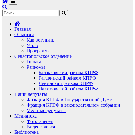
Главная
О партии
Как вступить
Устав
Программа
Севастопольское отделение
Горком
Райкомы
Балаклавский райком КПРФ
Гагаринский райком КПРФ
Ленинский райком КПРФ
Нахимовский райком КПРФ
Наши депутаты
Фракция КПРФ в Государственной Думе
Фракция КПРФ в законодательном собрании
Местные депутаты
Медиатека
Фотогалерея
Видеогалерея
Библиотека