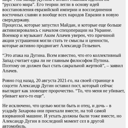
“русского мира”. Его теории легли в основу идей
восстановления евразийской империи и воссоединения
восточных славян и вообще всех народов Евразии в новую
сверхдержаву.
Процессы, которые запустил Майдан, и которые еще больше
активизировались с началом спецоперации на Украине.
Военкор и музыкант Аким Апачев уверен, что причиной
акции устрашения могли стать те смыслы и ценности,
которые активно продвигает Александр Гельевич.
“Это атака на Дугина. Всем известно, что его коллективный
Запад считает едва ли не главным философом Путина.
Поэтому он должен был стать сакральной жертвой”, – заявил
Апачев.
Ровно год назад, 20 августа 2021-го, на своей странице в
соцсети Александр Дугин оставил пост, который сейчас
выглядит как зловещее пророчество. “То, что меня не убивает,
убивает кого-то еще”.
Не исключено, что целью могли быть и отец, и дочь – в
усадьбу Захарова они приехали вместе, на той самой
взорванной машине. И уехать должны были тоже вместе, но
Александр Дугин в последний момент сел в другой
автомобиль.