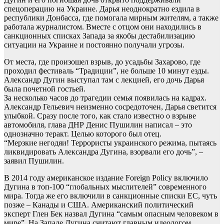
спецоперацию на Украине. Дарья неоднократно ездила в
республики Донбасса, где помогала мирным жителям, а также
работала журналистом. Вместе с отцом они находились в
санкционных списках Запада за якобы дестабилизацию
ситуации на Украине и постоянно получали угрозы.
От места, где произошел взрыв, до усадьбы Захарово, где
проходил фестиваль “Традиции”, не больше 10 минут езды.
Александр Дугин выступал там с лекцией, его дочь Дарья
была почетной гостьей.
За несколько часов до трагедии семья появилась на кадрах.
Александр Гельевич неизменно сосредоточен, Дарья светится
улыбкой. Сразу после того, как стало известно о взрыве
автомобиля, глава ДНР Денис Пушилин написал – это
однозначно теракт. Целью которого был отец.
“Мерзкие негодяи! Террористы украинского режима, пытаясь
ликвидировать Александра Дугина, взорвали его дочь”, –
заявил Пушилин.
В 2014 году американское издание Foreign Policy включило
Дугина в топ-100 “глобальных мыслителей” современного
мира. Тогда же его включили в санкционные списки ЕС, чуть
позже – Канады и США. Американский политический
эксперт Глен Бек назвал Дугина “самым опасным человеком в
мире”. На Западе Дугина считают главным идеологом