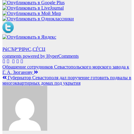
РќСЂР°РІРёС‚СЃСЏ
comments powered by HyperComments
Навигация
Обращение сотрудников Севастопольского морского завода к
Г. А. Зюганову
по
Губернатор Севастополя дал поручение готовить подвалы в
записям
многоквартирных домах под укрытия