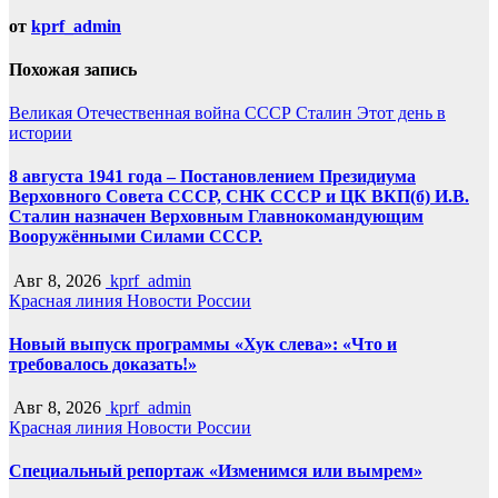
от
kprf_admin
Похожая запись
Великая Отечественная война
СССР
Сталин
Этот день в
истории
8 августа 1941 года – Постановлением Президиума
Верховного Совета СССР, СНК СССР и ЦК ВКП(б) И.В.
Сталин назначен Верховным Главнокомандующим
Вооружёнными Силами СССР.
Авг 8, 2026
kprf_admin
Красная линия
Новости России
Новый выпуск программы «Хук слева»: «Что и
требовалось доказать!»
Авг 8, 2026
kprf_admin
Красная линия
Новости России
Специальный репортаж «Изменимся или вымрем»