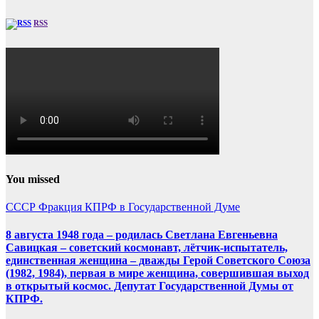
RSS
You missed
СССР
Фракция КПРФ в Государственной Думе
8 августа 1948 года – родилась Светлана Евгеньевна
Савицкая – советский космонавт, лётчик-испытатель,
единственная женщина – дважды Герой Советского Союза
(1982, 1984), первая в мире женщина, совершившая выход
в открытый космос. Депутат Государственной Думы от
КПРФ.