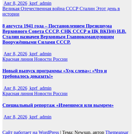
Авг 8, 2026
kprf_admin
Великая Отечественная война
СССР
Сталин
Этот день в
истории
8 августа 1941 года – Постановлением Президиума
Верховного Совета СССР, СНК СССР и ЦК ВКП(б) И.В.
Сталин назначен Верховным Главнокомандующим
Вооружёнными Силами СССР.
Авг 8, 2026
kprf_admin
Красная линия
Новости России
Новый выпуск программы «Хук слева»: «Что и
требовалось доказать!»
Авг 8, 2026
kprf_admin
Красная линия
Новости России
Специальный репортаж «Изменимся или вымрем»
Авг 8, 2026
kprf_admin
Сайт работает на WordPress
|
Тема: Newsup, автор
Themeansar