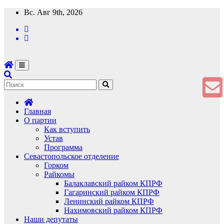
Перейти
Вс. Авг 9th, 2026
к
содержимому
Главная
О партии
Как вступить
Устав
Программа
Севастопольское отделение
Горком
Райкомы
Балаклавский райком КПРФ
Гагаринский райком КПРФ
Ленинский райком КПРФ
Нахимовский райком КПРФ
Наши депутаты