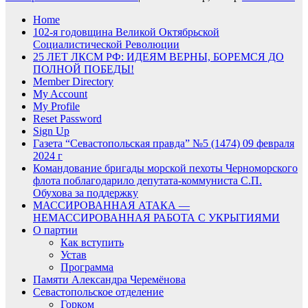
Home
102-я годовщина Великой Октябрьской
Социалистической Революции
25 ЛЕТ ЛКСМ РФ: ИДЕЯМ ВЕРНЫ, БОРЕМСЯ ДО
ПОЛНОЙ ПОБЕДЫ!
Member Directory
My Account
My Profile
Reset Password
Sign Up
Газета “Севастопольская правда” №5 (1474) 09 февраля
2024 г
Командование бригады морской пехоты Черноморского
флота поблагодарило депутата-коммуниста С.П.
Обухова за поддержку
МАССИРОВАННАЯ АТАКА —
НЕМАССИРОВАННАЯ РАБОТА С УКРЫТИЯМИ
О партии
Как вступить
Устав
Программа
Памяти Александра Черемёнова
Севастопольское отделение
Горком