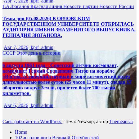
Авг 7, 2026
kprf_admin
Г.А.Зюганов
Красная линия
Новости партии
Новости России
Темы дня (05.08.2026) В ОРЛОВСКОМ
ГОСУДАРСТВЕННОМ УНИВЕРСИТЕТЕ ОТКРЫЛАСЬ
АУДИТОРИЯ ИМЕНИ ЗНАМЕНИТОГО ВЫПУСКНИКА,
ГЕННАДИЯ ЗЮГАНОВА.
Авг 7, 2026
kprf_admin
СССР
Этот день в истории
6 августа 1961 года – Советский лётчик-космонавт,
коммунист Герман Степанович Титов на корабле
«Восток-2» совершил первый в мире космический полёт
длительностью более суток (25 часов 11 минут), сделав 17
оборотов вокруг Земли, пролетев более 700 тысяч
километров.
Авг 6, 2026
kprf_admin
Сайт работает на WordPress
|
Тема: Newsup, автор
Themeansar
Home
102-я годовщина Великой Октябрьской