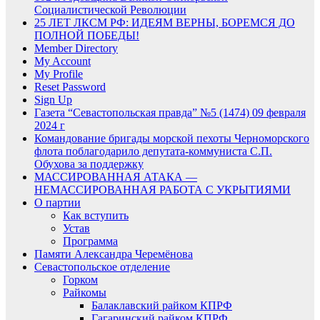
Социалистической Революции
25 ЛЕТ ЛКСМ РФ: ИДЕЯМ ВЕРНЫ, БОРЕМСЯ ДО
ПОЛНОЙ ПОБЕДЫ!
Member Directory
My Account
My Profile
Reset Password
Sign Up
Газета “Севастопольская правда” №5 (1474) 09 февраля
2024 г
Командование бригады морской пехоты Черноморского
флота поблагодарило депутата-коммуниста С.П.
Обухова за поддержку
МАССИРОВАННАЯ АТАКА —
НЕМАССИРОВАННАЯ РАБОТА С УКРЫТИЯМИ
О партии
Как вступить
Устав
Программа
Памяти Александра Черемёнова
Севастопольское отделение
Горком
Райкомы
Балаклавский райком КПРФ
Гагаринский райком КПРФ