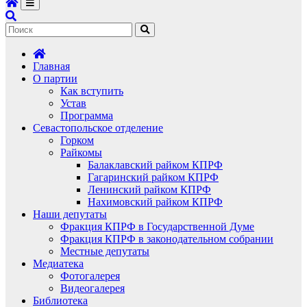
Главная
О партии
Как вступить
Устав
Программа
Севастопольское отделение
Горком
Райкомы
Балаклавский райком КПРФ
Гагаринский райком КПРФ
Ленинский райком КПРФ
Нахимовский райком КПРФ
Наши депутаты
Фракция КПРФ в Государственной Думе
Фракция КПРФ в законодательном собрании
Местные депутаты
Медиатека
Фотогалерея
Видеогалерея
Библиотека