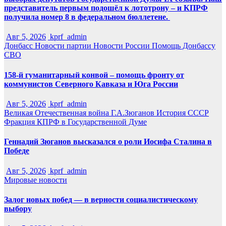
представитель первым подошёл к лототрону – и КПРФ
получила номер 8 в федеральном бюллетене.
Авг 5, 2026
kprf_admin
Донбасс
Новости партии
Новости России
Помощь Донбассу
СВО
158-й гуманитарный конвой – помощь фронту от
коммунистов Северного Кавказа и Юга России
Авг 5, 2026
kprf_admin
Великая Отечественная война
Г.А.Зюганов
История СССР
Фракция КПРФ в Государственной Думе
Геннадий Зюганов высказался о роли Иосифа Сталина в
Победе
Авг 5, 2026
kprf_admin
Мировые новости
Залог новых побед — в верности социалистическому
выбору