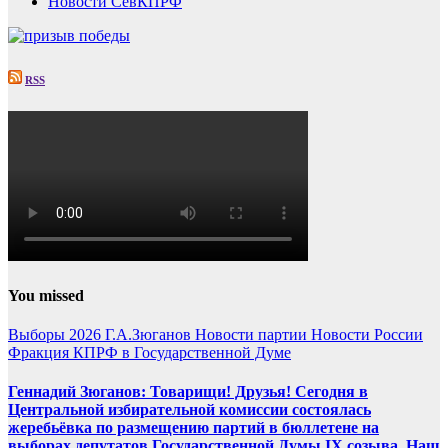
Новости СевКПРФ
RSS
You missed
Выборы 2026
Г.А.Зюганов
Новости партии
Новости России
Фракция КПРФ в Государственной Думе
Геннадий Зюганов: Товарищи! Друзья! Сегодня в
Центральной избирательной комиссии состоялась
жеребьёвка по размещению партий в бюллетене на
выборах депутатов Государственной Думы IX созыва. Наш