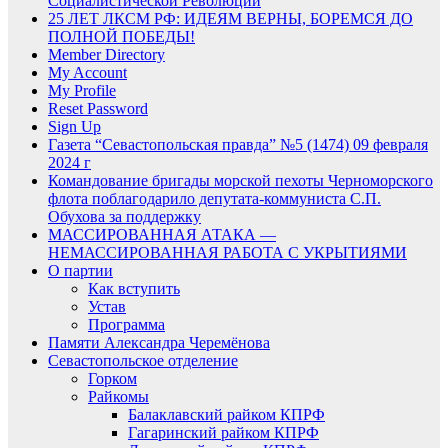
Социалистической Революции
25 ЛЕТ ЛКСМ РФ: ИДЕЯМ ВЕРНЫ, БОРЕМСЯ ДО
ПОЛНОЙ ПОБЕДЫ!
Member Directory
My Account
My Profile
Reset Password
Sign Up
Газета “Севастопольская правда” №5 (1474) 09 февраля
2024 г
Командование бригады морской пехоты Черноморского
флота поблагодарило депутата-коммуниста С.П.
Обухова за поддержку
МАССИРОВАННАЯ АТАКА —
НЕМАССИРОВАННАЯ РАБОТА С УКРЫТИЯМИ
О партии
Как вступить
Устав
Программа
Памяти Александра Черемёнова
Севастопольское отделение
Горком
Райкомы
Балаклавский райком КПРФ
Гагаринский райком КПРФ