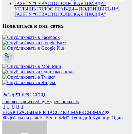
УСЛЫШЬ ГОЛОС ПРАВДЫ – ПОДПИШИСЬ НА
ГАЗЕТУ “СЕВАСТОПОЛЬСКАЯ ПРАВДА”
Поделиться в соц. сетях
РќСЂР°РІРёС‚СЃСЏ
comments powered by HyperComments
Навигация
НЕАКТУАЛЬНЫЕ КЛАССИКИ МАРКСИЗМА?
Дебаты на радио “Вести ФМ”, Геннадий Кушнир. Один.
по
записям