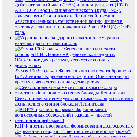
Действительный член (1953) и вице-президент (1970)
АХ СССР. Герой Социалистического Труда (1967).
Лауреат пяти Сталинских и Ленинской премии.
Участник Великой Отечественной войны, вышел в
отставку в звании подполковника. Член ВКП(б) с 1943
года.
Украина
нанесла удар по Севастополю
23 мая 1903 года – в Женеве вышла из печати брошюра
В.И. Ленина «К деревенской бедноте. Объяснение для
крестьян, чего хотят социал-демократы».
Севастопольские коммунисты и комсомольцы отметили
День полного снятия блокады Ленинграда.
КПРФ против программы формирования долгосрочных
сбережений граждан – “шестой пенсионной реформы”!