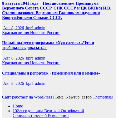
8 августа 1941 года – Постановлением Президиума
Верховного Совета СССР, СНК СССР и ЦК ВКП(б) И.В.
Сталин назначен Верховным Главнокомандующим
Вооружёнными Силами СССР.
Авг 8, 2026
kprf_admin
Красная линия
Новости России
Новый выпуск программы «Хук слева»: «Что и
требовалось доказать!»
Авг 8, 2026
kprf_admin
Красная линия
Новости России
Специальный репортаж «Изменимся или вымрем»
Авг 8, 2026
kprf_admin
Сайт работает на WordPress
|
Тема: Newsup, автор
Themeansar
Home
102-я годовщина Великой Октябрьской
Социалистической Революции