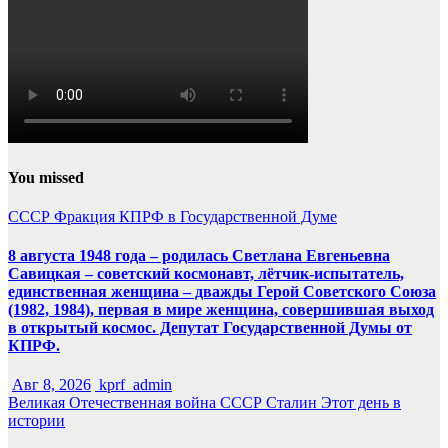
You missed
СССР
Фракция КПРФ в Государственной Думе
8 августа 1948 года – родилась Светлана Евгеньевна
Савицкая – советский космонавт, лётчик-испытатель,
единственная женщина – дважды Герой Советского Союза
(1982, 1984), первая в мире женщина, совершившая выход
в открытый космос. Депутат Государственной Думы от
КПРФ.
Авг 8, 2026
kprf_admin
Великая Отечественная война
СССР
Сталин
Этот день в
истории