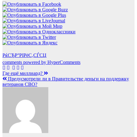
РќСЂР°РІРёС‚СЃСЏ
comments powered by HyperComments
Навигация
Где ещё миллиард?
Предусмотрели ли в Правительстве деньги на поддержку
по
ветеранов СВО?
записям