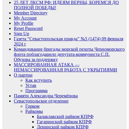
25 ЛЕТ ЛКСМ РФ: ИДЕЯМ ВЕРНЫ, БОРЕМСЯ ДО
ПОЛНОЙ ПОБЕДЫ!
Member Directory
My Account
My Profile
Reset Password
Sign Up
Газета “Севастопольская правда” №5 (1474) 09 февраля
2024 г
Командование бригады морской пехоты Черноморского
флота поблагодарило депутата-коммуниста С.П.
Обухова за поддержку
МАССИРОВАННАЯ АТАКА —
НЕМАССИРОВАННАЯ РАБОТА С УКРЫТИЯМИ
О партии
Как вступить
Устав
Программа
Памяти Александра Черемёнова
Севастопольское отделение
Горком
Райкомы
Балаклавский райком КПРФ
Гагаринский райком КПРФ
Ленинский райком КПРФ