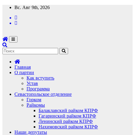
Перейти
Вс. Авг 9th, 2026
к
содержимому
Главная
О партии
Как вступить
Устав
Программа
Севастопольское отделение
Горком
Райкомы
Балаклавский райком КПРФ
Гагаринский райком КПРФ
Ленинский райком КПРФ
Нахимовский райком КПРФ
Наши депутаты