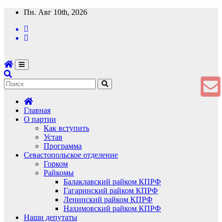
Перейти
Пн. Авг 10th, 2026
к
содержимому
Главная
О партии
Как вступить
Устав
Программа
Севастопольское отделение
Горком
Райкомы
Балаклавский райком КПРФ
Гагаринский райком КПРФ
Ленинский райком КПРФ
Нахимовский райком КПРФ
Наши депутаты