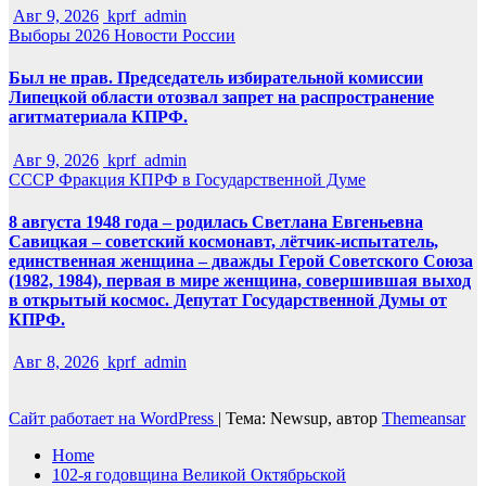
Авг 9, 2026
kprf_admin
Выборы 2026
Новости России
Был не прав. Председатель избирательной комиссии
Липецкой области отозвал запрет на распространение
агитматериала КПРФ.
Авг 9, 2026
kprf_admin
СССР
Фракция КПРФ в Государственной Думе
8 августа 1948 года – родилась Светлана Евгеньевна
Савицкая – советский космонавт, лётчик-испытатель,
единственная женщина – дважды Герой Советского Союза
(1982, 1984), первая в мире женщина, совершившая выход
в открытый космос. Депутат Государственной Думы от
КПРФ.
Авг 8, 2026
kprf_admin
Сайт работает на WordPress
|
Тема: Newsup, автор
Themeansar
Home
102-я годовщина Великой Октябрьской