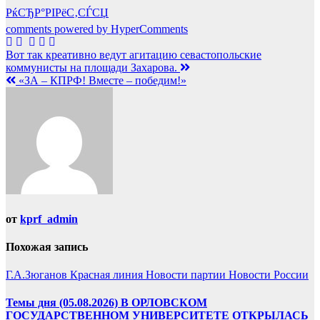
РќСЂР°РІРёС‚СЃСЏ
comments powered by HyperComments
Навигация
Вот так креативно ведут агитацию севастопольские
коммунисты на площади Захарова.
по
«ЗА – КПРФ! Вместе – победим!»
записям
от
kprf_admin
Похожая запись
Г.А.Зюганов
Красная линия
Новости партии
Новости России
Темы дня (05.08.2026) В ОРЛОВСКОМ
ГОСУДАРСТВЕННОМ УНИВЕРСИТЕТЕ ОТКРЫЛАСЬ