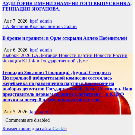
АУДИТОРИЯ ИМЕНИ ЗНАМЕНИТОГО ВЫПУСКНИКА,
ГЕННАДИЯ ЗЮГАНОВА.
Авг 7, 2026
kprf_admin
Г.А.Зюганов
Красная линия
Сталин
В бронзе и граните: в Орле открыли Аллею Победителей
Авг 6, 2026
kprf_admin
Выборы 2026
Г.А.Зюганов
Новости партии
Новости России
Фракция КПРФ в Государственной Думе
Геннадий Зюганов: Товарищи! Друзья! Сегодня в
Центральной избирательной комиссии состоялась
жеребьёвка по размещению партий в бюллетене на
выборах депутатов Государственной Думы IX созыва. Наш
представитель первым подошёл к лототрону – и КПРФ
получила номер 8 в федеральном бюллетене.
Авг 5, 2026
kprf_admin
Comments are disabled
Комментарии для сайта
Cackl
e