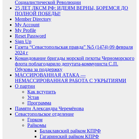
Социалистической Революции
25 ЛЕТ ЛКСМ РФ: ИДЕЯМ ВЕРНЫ, БОРЕМСЯ ДО
ПОЛНОЙ ПОБЕДЫ!
Member Directory
My Account
My Profile
Reset Password
Sign Up
Газета “Севастопольская правда” №5 (1474) 09 февраля
2024 г
Командование бригады морской пехоты Черноморского
флота поблагодарило депутата-коммуниста С.П.
Обухова за поддержку
МАССИРОВАННАЯ АТАКА —
НЕМАССИРОВАННАЯ РАБОТА С УКРЫТИЯМИ
О партии
Как вступить
Устав
Программа
Памяти Александра Черемёнова
Севастопольское отделение
Горком
Райкомы
Балаклавский райком КПРФ
Гагаринский райком КПРФ