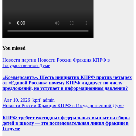
You missed
Новости партии
Новости России
Фракция КПРФ в
Государственной Думе
«Коммерсантъ». Шесть инициатив КПРФ против четырех
от «Единой России»: почему КПРФ лидирует по числу
предложений, но уступает в информационном давлении?
Авг 10, 2026
kprf_admin
Новости России
Фракция КПРФ в Государственной Думе
КПРФ требует ежегодных федеральных выплат на сборы
детей в школу — это последовательная линия фракции в
Госдуме