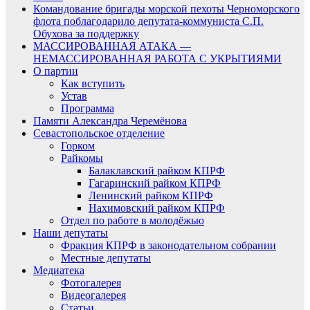
Командование бригады морской пехоты Черноморского
флота поблагодарило депутата-коммуниста С.П.
Обухова за поддержку
МАССИРОВАННАЯ АТАКА —
НЕМАССИРОВАННАЯ РАБОТА С УКРЫТИЯМИ
О партии
Как вступить
Устав
Программа
Памяти Александра Черемёнова
Севастопольское отделение
Горком
Райкомы
Балаклавский райком КПРФ
Гагаринский райком КПРФ
Ленинский райком КПРФ
Нахимовский райком КПРФ
Отдел по работе в молодёжью
Наши депутаты
Фракция КПРФ в законодательном собрании
Местные депутаты
Медиатека
Фотогалерея
Видеогалерея
Статьи