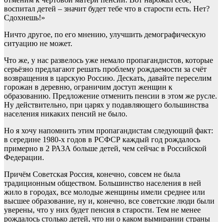
воспитал детей – значит будет тебе что в старости есть. Нет?
Сдохнешь!»
Ничто другое, по его мнению, улучшить демографическую
ситуацию не может.
Что же, у нас развелось уже немало пропагандистов, которые
серьёзно предлагают решать проблему рождаемости за счёт
возвращения в царскую Россию. Дескать, давайте переселим
горожан в деревню, ограничим доступ женщин к
образованию. Предложение отменить пенсии в этом же русле.
Ну действительно, при царях у подавляющего большинства
населения никаких пенсий не было.
Но я хочу напомнить этим пропагандистам следующий факт:
в середине 1980-х годов в РСФСР каждый год рождалось
примерно в 2 РАЗА больше детей, чем сейчас в Российской
Федерации.
Причём Советская Россия, конечно, совсем не была
традиционным обществом. Большинство населения в ней
жило в городах, все молодые женщины имели среднее или
высшее образование, ну и, конечно, все советские люди были
уверены, что у них будет пенсия в старости. Тем не менее
рождалось столько детей, что ни о каком вымирании страны