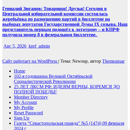
Геннадий Зюганов: Товарищи! Друзья! Сегодня в
Центральной избирательной комиссии состоялась
жеребьёвка по размещению партий в бюллетене на
выборах депутатов Государственной Думы IX созыва. Наш
представитель первым подошёл к лототрону – и КПРФ
получила номер 8 в федеральном бюллетене.
Авг 5, 2026
kprf_admin
Сайт работает на WordPress
|
Тема: Newsup, автор
Themeansar
Home
102-я годовщина Великой Октябрьской
Социалистической Революции
25 ЛЕТ ЛКСМ РФ: ИДЕЯМ ВЕРНЫ, БОРЕМСЯ ДО
ПОЛНОЙ ПОБЕДЫ!
Member Directory
My Account
My Profile
Reset Password
Sign Up
Газета “Севастопольская правда” №5 (1474) 09 февраля
2024 г