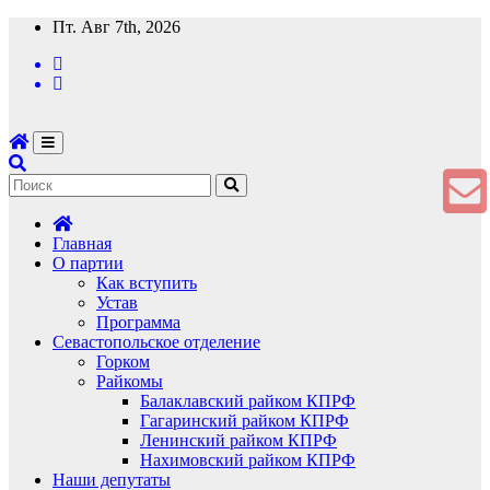
Перейти
Пт. Авг 7th, 2026
к
содержимому
Главная
О партии
Как вступить
Устав
Программа
Севастопольское отделение
Горком
Райкомы
Балаклавский райком КПРФ
Гагаринский райком КПРФ
Ленинский райком КПРФ
Нахимовский райком КПРФ
Наши депутаты