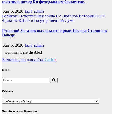
получила номер 8 в федеральном бюллетене.
Авг 5, 2026
kprf_admin
Великая Отечественная война
Г.А.Зюганов
История СССР
Фракция КПРФ в Государственной Думе
Геннадий Зюганов высказался о роли Иосифа Сталина в
Победе
Авг 5, 2026
kprf_admin
Comments are disabled
Комментарии для сайта
Cackl
e
Поиск
Рубрики
Рубрики
Читайте новости Вконтакте