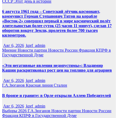
СССР
Этот день в истории
6 августа 1961 года – Советский лётчик-космонавт,
коммунист Герман Степанович Титов на корабле
«Восток-2» совершил первый в мире космический полёт
длительностью более суток (25 часов 11 минут), сделав 17
оборотов вокруг Земли, пролетев более 700 тысяч
километров.
Авг 6, 2026
kprf_admin
Мнение
Новости партии
Новости России
Фракция КПРФ в
Государственной Думе
«Эти негативные явления недопустимы»: Владимир
Кашин раскритиковал рост цен на топливо для аграриев
Авг 6, 2026
kprf_admin
Г.А.Зюганов
Красная линия
Сталин
В бронзе и граните: в Орле открыли Аллею Победителей
Авг 6, 2026
kprf_admin
Выборы 2026
Г.А.Зюганов
Новости партии
Новости России
Фракция КПРФ в Государственной Думе