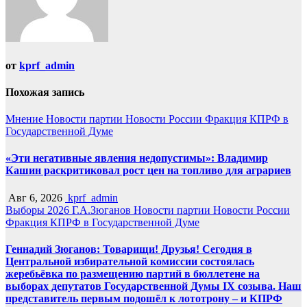
от
kprf_admin
Похожая запись
Мнение
Новости партии
Новости России
Фракция КПРФ в
Государственной Думе
«Эти негативные явления недопустимы»: Владимир
Кашин раскритиковал рост цен на топливо для аграриев
Авг 6, 2026
kprf_admin
Выборы 2026
Г.А.Зюганов
Новости партии
Новости России
Фракция КПРФ в Государственной Думе
Геннадий Зюганов: Товарищи! Друзья! Сегодня в
Центральной избирательной комиссии состоялась
жеребьёвка по размещению партий в бюллетене на
выборах депутатов Государственной Думы IX созыва. Наш
представитель первым подошёл к лототрону – и КПРФ