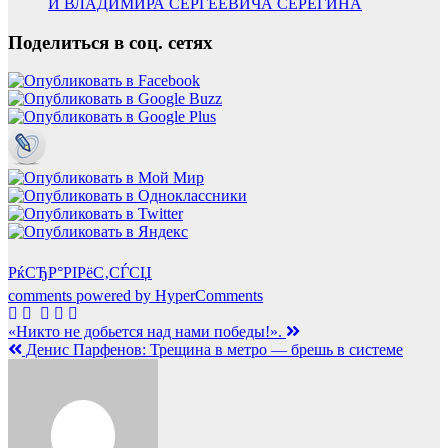
И ВЛАДИМИРА СЕРГЕЕВИЧА СЕРЁГИНА
Поделиться в соц. сетях
РќСЂР°РІРёС‚СЃСЏ
comments powered by HyperComments
Навигация
«Никто не добьется над нами победы!».
Денис Парфенов: Трещина в метро — брешь в системе
по
записям